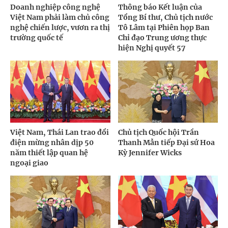
Doanh nghiệp công nghệ
Thông báo Kết luận của
Việt Nam phải làm chủ công
Tổng Bí thư, Chủ tịch nước
nghệ chiến lược, vươn ra thị
Tô Lâm tại Phiên họp Ban
trường quốc tế
Chỉ đạo Trung ương thực
hiện Nghị quyết 57
Việt Nam, Thái Lan trao đổi
Chủ tịch Quốc hội Trần
điện mừng nhân dịp 50
Thanh Mẫn tiếp Đại sứ Hoa
năm thiết lập quan hệ
Kỳ Jennifer Wicks
ngoại giao