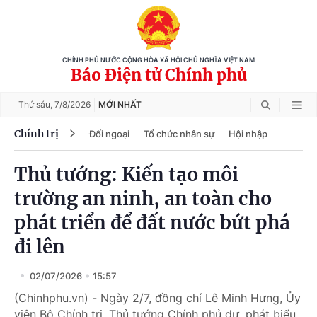
CHÍNH PHỦ NƯỚC CỘNG HÒA XÃ HỘI CHỦ NGHĨA VIỆT NAM
Báo Điện tử Chính phủ
Thứ sáu,
7/8/2026
MỚI NHẤT
Chính trị
Đối ngoại
Tổ chức nhân sự
Hội nhập
Thủ tướng: Kiến tạo môi
trường an ninh, an toàn cho
phát triển để đất nước bứt phá
đi lên
02/07/2026
15:57
(Chinhphu.vn) - Ngày 2/7, đồng chí Lê Minh Hưng, Ủy
viên Bộ Chính trị, Thủ tướng Chính phủ dự, phát biểu