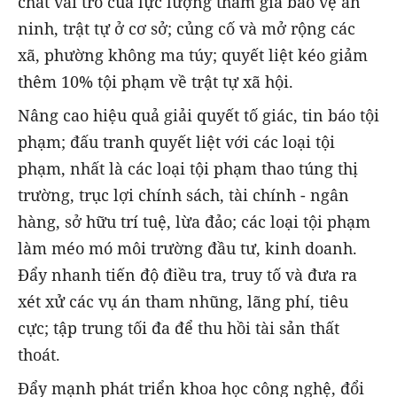
chất vai trò của lực lượng tham gia bảo vệ an
ninh, trật tự ở cơ sở; củng cố và mở rộng các
xã, phường không ma túy; quyết liệt kéo giảm
thêm 10% tội phạm về trật tự xã hội.
Nâng cao hiệu quả giải quyết tố giác, tin báo tội
phạm; đấu tranh quyết liệt với các loại tội
phạm, nhất là các loại tội phạm thao túng thị
trường, trục lợi chính sách, tài chính - ngân
hàng, sở hữu trí tuệ, lừa đảo; các loại tội phạm
làm méo mó môi trường đầu tư, kinh doanh.
Đẩy nhanh tiến độ điều tra, truy tố và đưa ra
xét xử các vụ án tham nhũng, lãng phí, tiêu
cực; tập trung tối đa để thu hồi tài sản thất
thoát.
Đẩy mạnh phát triển khoa học công nghệ, đổi