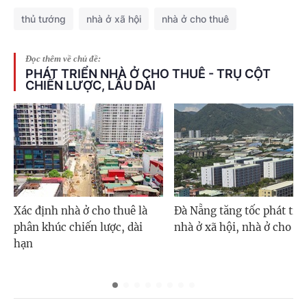
thủ tướng
nhà ở xã hội
nhà ở cho thuê
Đọc thêm về chủ đề:
PHÁT TRIỂN NHÀ Ở CHO THUÊ - TRỤ CỘT
CHIẾN LƯỢC, LÂU DÀI
Xác định nhà ở cho thuê là
Đà Nẵng tăng tốc phát tri
phân khúc chiến lược, dài
nhà ở xã hội, nhà ở cho th
hạn