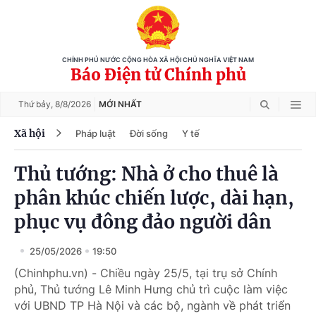
CHÍNH PHỦ NƯỚC CỘNG HÒA XÃ HỘI CHỦ NGHĨA VIỆT NAM
Báo Điện tử Chính phủ
Thứ bảy,
8/8/2026
MỚI NHẤT
Xã hội
Pháp luật
Đời sống
Y tế
Thủ tướng: Nhà ở cho thuê là
phân khúc chiến lược, dài hạn,
phục vụ đông đảo người dân
25/05/2026
19:50
(Chinhphu.vn) - Chiều ngày 25/5, tại trụ sở Chính
phủ, Thủ tướng Lê Minh Hưng chủ trì cuộc làm việc
với UBND TP Hà Nội và các bộ, ngành về phát triển