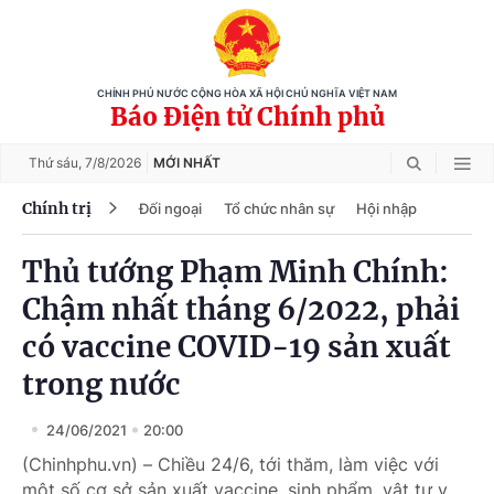
CHÍNH PHỦ NƯỚC CỘNG HÒA XÃ HỘI CHỦ NGHĨA VIỆT NAM
Báo Điện tử Chính phủ
Thứ sáu,
7/8/2026
MỚI NHẤT
Chính trị
Đối ngoại
Tổ chức nhân sự
Hội nhập
Thủ tướng Phạm Minh Chính:
Chậm nhất tháng 6/2022, phải
có vaccine COVID-19 sản xuất
trong nước
24/06/2021
20:00
(Chinhphu.vn) – Chiều 24/6, tới thăm, làm việc với
một số cơ sở sản xuất vaccine, sinh phẩm, vật tư y