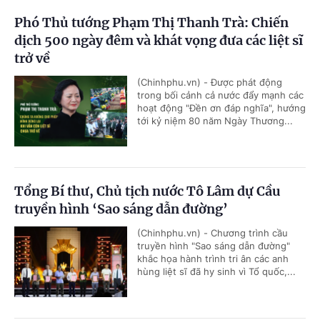
Phó Thủ tướng Phạm Thị Thanh Trà: Chiến
dịch 500 ngày đêm và khát vọng đưa các liệt sĩ
trở về
(Chinhphu.vn) - Được phát động
trong bối cảnh cả nước đẩy mạnh các
hoạt động "Đền ơn đáp nghĩa", hướng
tới kỷ niệm 80 năm Ngày Thương...
Tổng Bí thư, Chủ tịch nước Tô Lâm dự Cầu
truyền hình ‘Sao sáng dẫn đường’
(Chinhphu.vn) - Chương trình cầu
truyền hình "Sao sáng dẫn đường"
khắc họa hành trình tri ân các anh
hùng liệt sĩ đã hy sinh vì Tổ quốc,...