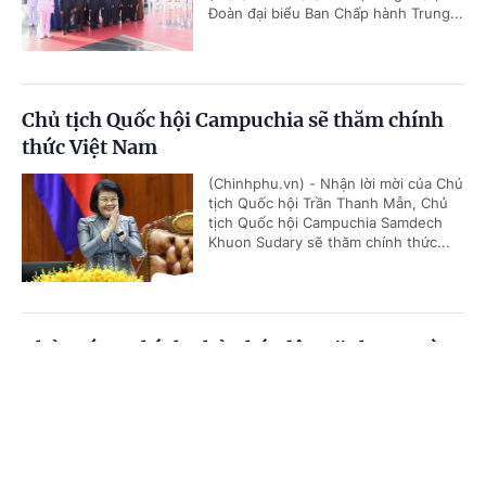
Đoàn đại biểu Ban Chấp hành Trung...
Chủ tịch Quốc hội Campuchia sẽ thăm chính
thức Việt Nam
(Chinhphu.vn) - Nhận lời mời của Chủ
tịch Quốc hội Trần Thanh Mẫn, Chủ
tịch Quốc hội Campuchia Samdech
Khuon Sudary sẽ thăm chính thức...
Thủ tướng Chính phủ phát động "Phong trào
đẩy mạnh chăm lo người có công với cách
Cổng TTĐT Chính phủ
English
中文
mạng"
Trang chủ
Media
Tin nóng
Thông tin
(Chinhphu.vn) - Sáng 23/7, tại Hà
Nội, Thủ tướng Chính phủ Lê Minh
Hưng dự Hội nghị tri ân người có