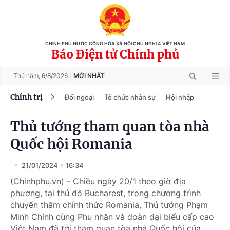
CHÍNH PHỦ NƯỚC CỘNG HÒA XÃ HỘI CHỦ NGHĨA VIỆT NAM
Báo Điện tử Chính phủ
Thứ năm,
6/8/2026
MỚI NHẤT
Chính trị
Đối ngoại
Tổ chức nhân sự
Hội nhập
Thủ tướng tham quan tòa nhà
Quốc hội Romania
21/01/2024
16:34
(Chinhphu.vn) - Chiều ngày 20/1 theo giờ địa
phương, tại thủ đô Bucharest, trong chương trình
chuyến thăm chính thức Romania, Thủ tướng Phạm
Minh Chính cùng Phu nhân và đoàn đại biểu cấp cao
Việt Nam đã tới tham quan tòa nhà Quốc hội của