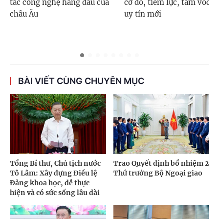
tác công nghệ hàng đầu của
cơ đồ, tiềm lực, tầm vóc v
châu Âu
uy tín mới
BÀI VIẾT CÙNG CHUYÊN MỤC
Tổng Bí thư, Chủ tịch nước
Trao Quyết định bổ nhiệm 2
Tô Lâm: Xây dựng Điều lệ
Thứ trưởng Bộ Ngoại giao
Đảng khoa học, dễ thực
hiện và có sức sống lâu dài