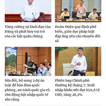
Tăng cường sự lãnh đạo của
Hoàn thiện quy định phổ
Đảng và phát huy vai trò
biến, giáo dục pháp luật
của các hội quần chúng
đáp ứng yêu cầu chuyển đổi
số
Sửa đổi, bổ sung 2 dự án
Phiên họp Chính phủ
luật để bảo đảm quốc
thường kỳ tháng 7: Xuất
phòng, an ninh quốc gia và
nhập khẩu ước đạt 659,6 tỷ
chủ động hội nhập quốc tế
USD, tăng 28,1%
sâu rộng