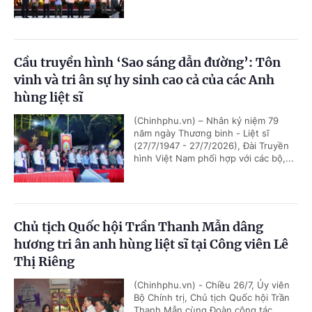
Cầu truyền hình ‘Sao sáng dẫn đường’: Tôn
vinh và tri ân sự hy sinh cao cả của các Anh
hùng liệt sĩ
(Chinhphu.vn) – Nhân kỷ niệm 79
năm ngày Thương binh - Liệt sĩ
(27/7/1947 - 27/7/2026), Đài Truyền
hình Việt Nam phối hợp với các bộ,...
Chủ tịch Quốc hội Trần Thanh Mẫn dâng
hương tri ân anh hùng liệt sĩ tại Công viên Lê
Thị Riêng
(Chinhphu.vn) - Chiều 26/7, Ủy viên
Bộ Chính trị, Chủ tịch Quốc hội Trần
Thanh Mẫn cùng Đoàn công tác