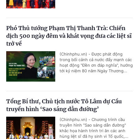
Phó Thủ tướng Phạm Thị Thanh Trà: Chiến
dịch 500 ngày đêm và khát vọng đưa các liệt sĩ
trở về
(Chinhphu.vn) - Được phát động
trong bối cảnh cả nước đẩy mạnh các
hoạt động "Đền ơn đáp nghĩa", hướng
tới kỷ niệm 80 năm Ngày Thương...
Tổng Bí thư, Chủ tịch nước Tô Lâm dự Cầu
truyền hình ‘Sao sáng dẫn đường’
(Chinhphu.vn) - Chương trình cầu
truyền hình "Sao sáng dẫn đường"
khắc họa hành trình tri ân các anh
hùng liệt sĩ đã hy sinh vì Tổ quốc,...