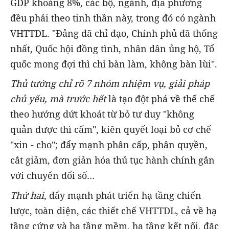
GDP khoảng 8%, các bộ, ngành, địa phương
đều phải theo tinh thần này, trong đó có ngành
VHTTDL. "Đảng đã chỉ đạo, Chính phủ đã thống
nhất, Quốc hội đồng tình, nhân dân ủng hộ, Tổ
quốc mong đợi thì chỉ bàn làm, không bàn lùi".
Thủ tướng chỉ rõ 7 nhóm nhiệm vụ, giải pháp
chủ yếu, mà trước hết
là tạo đột phá về thế chế
theo hướng dứt khoát từ bỏ tư duy "không
quản được thì cấm", kiên quyết loại bỏ cơ chế
"xin - cho"; đẩy mạnh phân cấp, phân quyền,
cắt giảm, đơn giản hóa thủ tục hành chính gắn
với chuyển đổi số…
Thứ hai
, đẩy mạnh phát triển hạ tầng chiến
lược, toàn diện, các thiết chế VHTTDL, cả về hạ
tầng cứng và hạ tầng mềm, hạ tầng kết nối, đặc