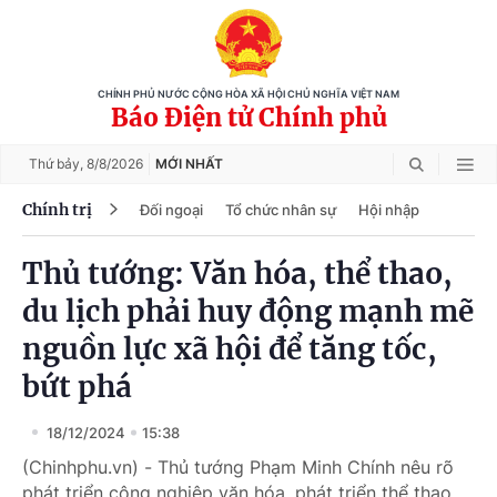
CHÍNH PHỦ NƯỚC CỘNG HÒA XÃ HỘI CHỦ NGHĨA VIỆT NAM
Báo Điện tử Chính phủ
Thứ bảy,
8/8/2026
MỚI NHẤT
Chính trị
Đối ngoại
Tổ chức nhân sự
Hội nhập
Thủ tướng: Văn hóa, thể thao,
du lịch phải huy động mạnh mẽ
nguồn lực xã hội để tăng tốc,
bứt phá
18/12/2024
15:38
(Chinhphu.vn) - Thủ tướng Phạm Minh Chính nêu rõ
phát triển công nghiệp văn hóa, phát triển thể thao