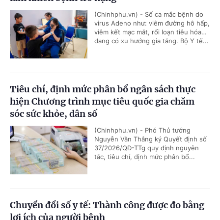
(Chinhphu.vn) - Số ca mắc bệnh do
virus Adeno như: viêm đường hô hấp,
viêm kết mạc mắt, rối loạn tiêu hóa…
đang có xu hướng gia tăng. Bộ Y tế...
Tiêu chí, định mức phân bổ ngân sách thực
hiện Chương trình mục tiêu quốc gia chăm
sóc sức khỏe, dân số
(Chinhphu.vn) - Phó Thủ tướng
Nguyễn Văn Thắng ký Quyết định số
37/2026/QĐ-TTg quy định nguyên
tắc, tiêu chí, định mức phân bổ...
Chuyển đổi số y tế: Thành công được đo bằng
lợi ích của người bệnh