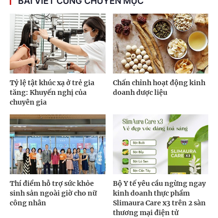
BÀI VIẾT CÙNG CHUYÊN MỤC
Tỷ lệ tật khúc xạ ở trẻ gia
Chấn chỉnh hoạt động kinh
tăng: Khuyến nghị của
doanh dược liệu
chuyên gia
Thí điểm hỗ trợ sức khỏe
Bộ Y tế yêu cầu ngừng ngay
sinh sản ngoài giờ cho nữ
kinh doanh thực phẩm
công nhân
Slimaura Care x3 trên 2 sàn
thương mại điện tử