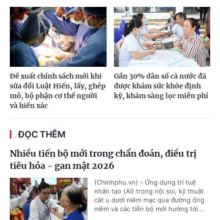
Đề xuất chính sách mới khi
Gần 30% dân số cả nước đã
sửa đổi Luật Hiến, lấy, ghép
được khám sức khỏe định
mô, bộ phận cơ thể người
kỳ, khám sàng lọc miễn phí
và hiến xác
ĐỌC THÊM
Nhiều tiến bộ mới trong chẩn đoán, điều trị
tiêu hóa - gan mật 2026
(Chinhphu.vn) - Ứng dụng trí tuệ
nhân tạo (AI) trong nội soi, kỹ thuật
cắt u dưới niêm mạc qua đường ống
mềm và các tiến bộ mới hướng tới...