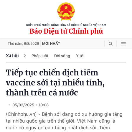
CHÍNH PHỦ NƯỚC CỘNG HÒA XÃ HỘI CHỦ NGHĨA VIỆT NAM
Báo Điện tử Chính phủ
Thứ năm,
6/8/2026
MỚI NHẤT
Xã hội
Pháp luật
Đời sống
Y tế
Tiếp tục chiến dịch tiêm
vaccine sởi tại nhiều tỉnh,
thành trên cả nước
05/02/2025
10:08
(Chinhphu.vn) - Bệnh sởi đang có xu hướng gia tăng
tại nhiều quốc gia trên thế giới. Việt Nam cũng là
nước có nguy cơ cao bùng phát dịch sởi. Tiêm