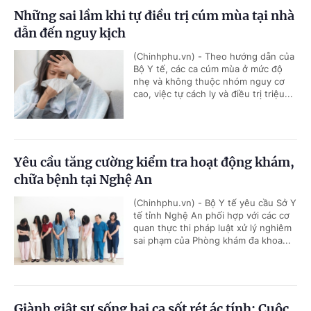
Những sai lầm khi tự điều trị cúm mùa tại nhà
dẫn đến nguy kịch
(Chinhphu.vn) - Theo hướng dẫn của
Bộ Y tế, các ca cúm mùa ở mức độ
nhẹ và không thuộc nhóm nguy cơ
cao, việc tự cách ly và điều trị triệu...
Yêu cầu tăng cường kiểm tra hoạt động khám,
chữa bệnh tại Nghệ An
(Chinhphu.vn) - Bộ Y tế yêu cầu Sở Y
tế tỉnh Nghệ An phối hợp với các cơ
quan thực thi pháp luật xử lý nghiêm
sai phạm của Phòng khám đa khoa...
Giành giật sự sống hai ca sốt rét ác tính: Cuộc