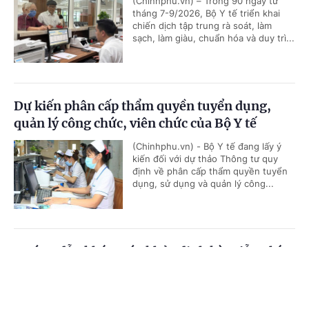
(Chinhphu.vn) – Trong 90 ngày từ
tháng 7-9/2026, Bộ Y tế triển khai
chiến dịch tập trung rà soát, làm
sạch, làm giàu, chuẩn hóa và duy trì...
Dự kiến phân cấp thẩm quyền tuyển dụng,
quản lý công chức, viên chức của Bộ Y tế
(Chinhphu.vn) - Bộ Y tế đang lấy ý
kiến đối với dự thảo Thông tư quy
định về phân cấp thẩm quyền tuyển
dụng, sử dụng và quản lý công...
Hướng dẫn khám sức khỏe định kỳ miễn phí
cho trẻ dưới 6 tuổi
Cổng TTĐT Chính phủ
English
中文
(Chinhphu.vn) - Tất cả trẻ dưới 6 tuổi
trên toàn quốc sẽ được khám sức
Trang chủ
Media
Tin nóng
Thông tin