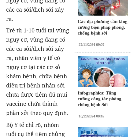
nguy cơ, vùng đang có
các ca sởi/dịch sởi xảy
ra.
Các địa phương cần tăng
cường biện pháp phòng,
Trẻ từ 1-10 tuổi tại vùng
chống bệnh sởi
nguy cơ, vùng đang có
27/11/2024 09:07
các ca sởi/dịch sởi xảy
ra, nhân viên y tế có
nguy cơ tại các cơ sở
khám bệnh, chữa bệnh
điều trị bệnh nhân sởi
Infographics: Tăng
chưa được tiêm đủ mũi
cường công tác phòng,
vaccine chứa thành
chống bệnh Sởi
phần sởi theo quy định.
16/11/2024 08:49
Bộ Y tế chỉ rõ, nhóm
tuổi cụ thể tiêm chủng