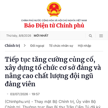
CHÍNH PHỦ NƯỚC CỘNG HÒA XÃ HỘI CHỦ NGHĨA VIỆT NAM
Báo Điện tử Chính phủ
Thứ bảy,
8/8/2026
MỚI NHẤT
Chính trị
Đối ngoại
Tổ chức nhân sự
Hội nhập
Tiếp tục tăng cường củng cố,
xây dựng tổ chức cơ sở đảng và
nâng cao chất lượng đội ngũ
đảng viên
03/07/2026
19:57
(Chinhphu.vn) - Thay mặt Bộ Chính trị, Ủy viên Bộ
Chính trị, Thường trực Ban Bí thư Trần Cẩm Tú đã ký