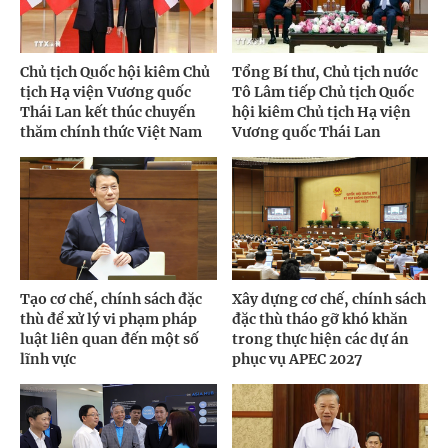
Chủ tịch Quốc hội kiêm Chủ
Tổng Bí thư, Chủ tịch nước
tịch Hạ viện Vương quốc
Tô Lâm tiếp Chủ tịch Quốc
Thái Lan kết thúc chuyến
hội kiêm Chủ tịch Hạ viện
thăm chính thức Việt Nam
Vương quốc Thái Lan
Tạo cơ chế, chính sách đặc
Xây dựng cơ chế, chính sách
thù để xử lý vi phạm pháp
đặc thù tháo gỡ khó khăn
luật liên quan đến một số
trong thực hiện các dự án
lĩnh vực
phục vụ APEC 2027