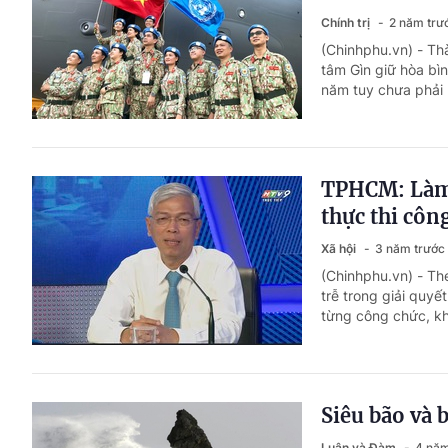
Chính trị
2 năm trư
(Chinhphu.vn) - Th
tâm Gìn giữ hòa bì
năm tuy chưa phải 
TPHCM: Làm 
thực thi côn
Xã hội
3 năm trước
(Chinhphu.vn) - T
trễ trong giải quy
từng công chức, kh
Siêu bão và 
Luận và Đàm
4 năm