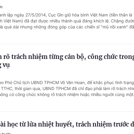
ớc
ành lập ngày 27/5/2014, Cục Gìn giữ hòa bình Việt Nam (tiền thân là
nh Việt Nam) đã đạt được nhiều thành quả đáng khích lệ. Chặng đườ
là quá dài nhưng những đóng góp của các chiến sĩ "mũ nồi xanh" đã.
rõ trách nhiệm từng cán bộ, công chức tron
g vụ
heo Phó Chủ tịch UBND TPHCM Võ Văn Hoan, để khắc phục tình trạn
ết TTHC, thời gian qua, UBND TPHCM đã chỉ đạo phải làm rõ trách nh
ông có công chức không rõ trách nhiệm hoặc nhiều người cùng một.
bài học từ lửa nhiệt huyết, trách nhiệm trước 
 trước