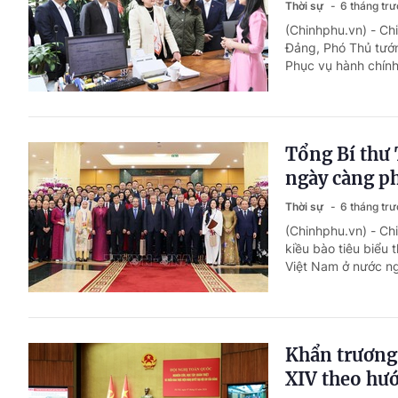
Thời sự
6 tháng tr
(Chinhphu.vn) - Chi
Đảng, Phó Thủ tướ
Phục vụ hành chính 
Tổng Bí thư 
ngày càng ph
Thời sự
6 tháng tr
(Chinhphu.vn) - Ch
kiều bào tiêu biể
Việt Nam ở nước ng
Khẩn trương 
XIV theo hư