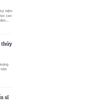
 kỷ niệm
 lực cao
iệm...
 thủy
 lượng
 trên
n sĩ