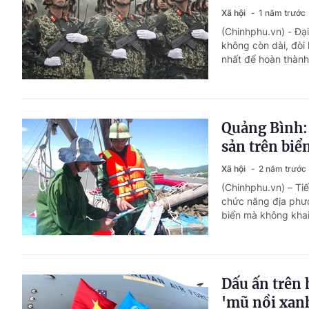
Xã hội
1 năm trước
(Chinhphu.vn) - Đạ
không còn dài, đòi 
nhất để hoàn thành
Quảng Bình: 
sản trên biể
Xã hội
2 năm trước
(Chinhphu.vn) – Ti
chức năng địa phươ
biển mà không khai
Dấu ấn trên 
'mũ nồi xan