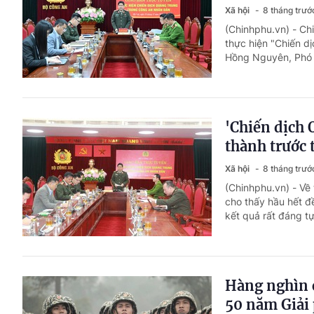
Xã hội
8 tháng trướ
(Chinhphu.vn) - Chi
thực hiện "Chiến 
Hồng Nguyên, Phó C
'Chiến dịch 
thành trước 
Xã hội
8 tháng trướ
(Chinhphu.vn) - Về
cho thấy hầu hết đ
kết quả rất đáng tự
Hàng nghìn c
50 năm Giải