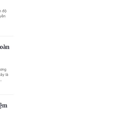
n độ
yễn
hoàn
ương
ây là
..
iệm