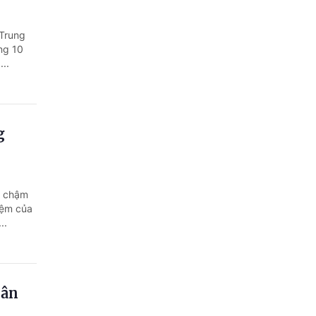
 Trung
ng 10
..
g
g chậm
iệm của
..
dân