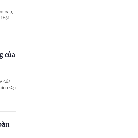
Quảng Ngãi
ệm cao,
Quảng Ninh
i hội
Quảng Trị
Sơn La
ng của
Thanh Hóa
Thái Nguyên
IV của
Thừa Thiên Huế
rình Đại
Tuyên Quang
Tây Ninh
Vĩnh Long
oàn