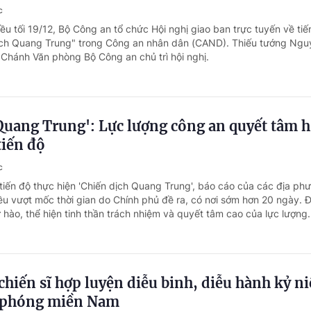
c
ều tối 19/12, Bộ Công an tổ chức Hội nghị giao ban trực tuyến về tiế
dịch Quang Trung" trong Công an nhân dân (CAND). Thiếu tướng Ngu
hánh Văn phòng Bộ Công an chủ trì hội nghị.
Quang Trung': Lực lượng công an quyết tâm 
tiến độ
c
 tiến độ thực hiện 'Chiến dịch Quang Trung', báo cáo của các địa ph
ều vượt mốc thời gian do Chính phủ đề ra, có nơi sớm hơn 20 ngày. Đ
 hào, thể hiện tinh thần trách nhiệm và quyết tâm cao của lực lượng.
hiến sĩ hợp luyện diễu binh, diễu hành kỷ n
 phóng miền Nam