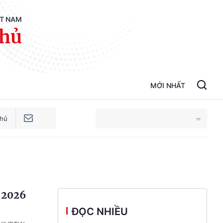
ỆT NAM
phủ
MỚI NHẤT
phủ
An Giang
Bắc Ninh
ọ 2026
Cao Bằng
ĐỌC NHIỀU