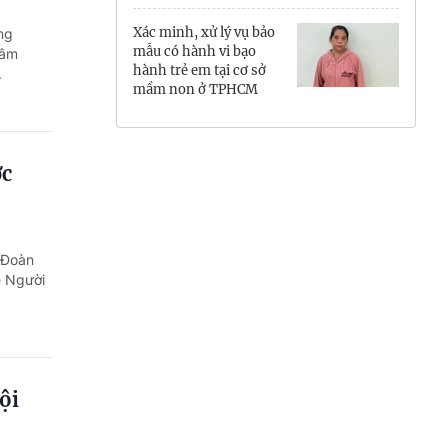
Hưng Yên
Xác minh, xử lý vụ bảo
ng
mẫu có hành vi bạo
tâm
Hải Phòng
hành trẻ em tại cơ sở
.
mầm non ở TPHCM
Khánh Hòa
Lai Châu
ớc
Lào Cai
Lâm Đồng
 Đoàn
ề Người
Lạng Sơn
Nghệ An
Ninh Bình
ội
Phú Thọ