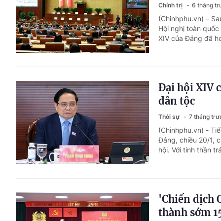
Chính trị
6 tháng t
(Chinhphu.vn) – Sa
Hội nghị toàn quốc 
XIV của Đảng đã ho
Đại hội XIV c
dân tộc
Thời sự
7 tháng trư
(Chinhphu.vn) - Tiế
Đảng, chiều 20/1, c
hội. Với tinh thần t
'Chiến dịch
thành sớm 15