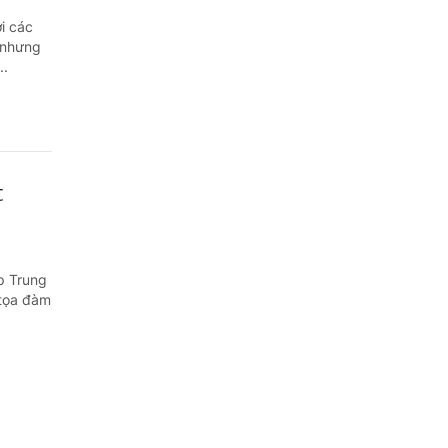
i các
 nhưng
..
t
p Trung
 tọa đàm