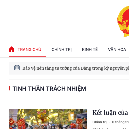
Phát triển kinh tế nhà nước trong kỷ nguyên mới
TRANG CHỦ
CHÍNH TRỊ
KINH TẾ
VĂN HÓA
100 ngày xử lý các điểm nghẽn về chuyển đổi số
Phát triển nhà ở cho thuê - Trụ cột chiến lược, lâu dài
TINH THẦN TRÁCH NHIỆM
Phát triển kinh tế nhà nước trong kỷ nguyên mới
Kết luận của
Chính trị
6 tháng t