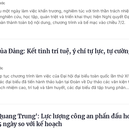
rước
u một ngày làm việc khẩn trương, nghiêm túc với tinh thần trách nhi
nghiên cứu, học tập, quán triệt và triển khai thực hiện Nghị quyết Đạ
àn thành toàn bộ nội dung, chương trình và bế mạc vào chiều 7/2.
ủa Đảng: Kết tinh trí tuệ, ý chí tự lực, tự cườ
ớc
p tục chương trình làm việc của Đại hội đại biểu toàn quốc lần thứ X
ác đại biểu đã tiến hành thảo luận tại Đoàn về Dự thảo các văn kiện t
rách nhiệm cao, trí tuệ và tâm huyết, các đại biểu đã tập trung phân...
 Quang Trung': Lực lượng công an phấn đấu h
 ngày so với kế hoạch