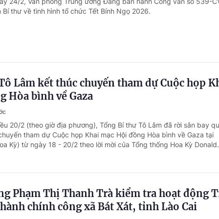
gày 24/2, Văn phòng Trung ương Đảng ban hành Công văn số 539-
 Bí thư về tình hình tổ chức Tết Bính Ngọ 2026.
 Tô Lâm kết thúc chuyến tham dự Cuộc họp K
g Hòa bình về Gaza
ước
iều 20/2 (theo giờ địa phương), Tổng Bí thư Tô Lâm đã rời sân bay q
chuyến tham dự Cuộc họp Khai mạc Hội đồng Hòa bình về Gaza tại
oa Kỳ) từ ngày 18 - 20/2 theo lời mời của Tổng thống Hoa Kỳ Donald.
ng Phạm Thị Thanh Trà kiểm tra hoạt động 
hành chính công xã Bát Xát, tỉnh Lào Cai