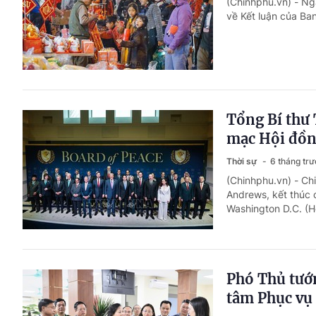
(Chinhphu.vn) - N
về Kết luận của Ban
Tổng Bí thư
mạc Hội đồn
Thời sự
6 tháng tr
(Chinhphu.vn) - Ch
Andrews, kết thúc 
Washington D.C. (H
Phó Thủ tướ
tâm Phục vụ 