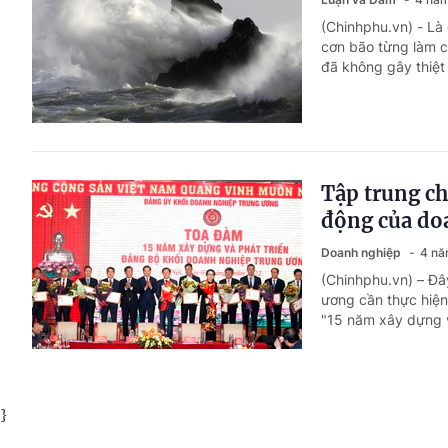
(Chinhphu.vn) - Là
cơn bão từng làm c
đã không gây thiệt
Tập trung ch
động của do
Doanh nghiệp
4 nă
(Chinhphu.vn) – Đâ
ương cần thực hiện
"15 năm xây dựng v
}