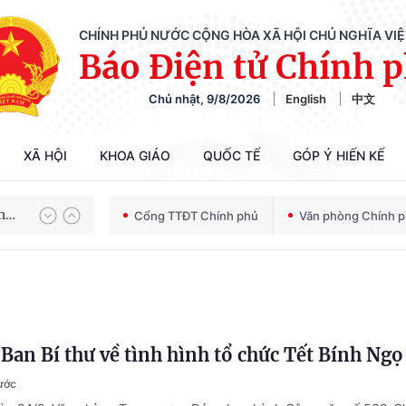
CHÍNH PHỦ NƯỚC CỘNG HÒA XÃ HỘI CHỦ NGHĨA VI
Báo Điện tử Chính 
Chủ nhật, 9/8/2026
English
中文
Chiến dịch 500 ngày đêm tìm kiếm, quy tập và xác định danh tính hài cốt liệt sĩ
XÃ HỘI
KHOA GIÁO
QUỐC TẾ
GÓP Ý HIẾN KẾ
Bảo vệ nền tảng tư tưởng của Đảng trong kỷ nguyên phát triển mới
Cổng TTĐT Chính phủ
Văn phòng Chính 
Chiến dịch 500 ngày đêm tìm kiếm, quy tập và xác định danh tính hài cốt liệt sĩ
 Ban Bí thư về tình hình tổ chức Tết Bính Ng
rước