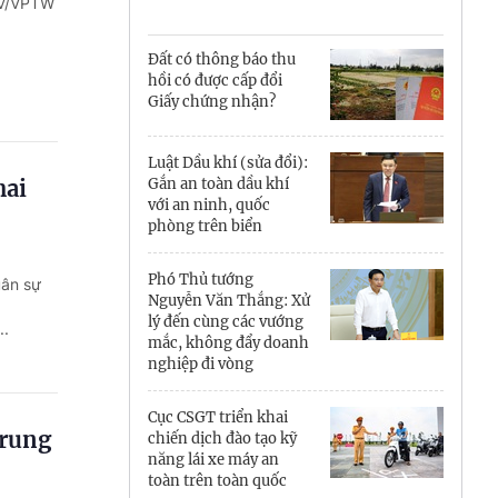
Cà Mau
CV/VPTW
Cần Thơ
Đất có thông báo thu
hồi có được cấp đổi
Điện Biên
Giấy chứng nhận?
Đà Nẵng
Luật Dầu khí (sửa đổi):
hai
Gắn an toàn dầu khí
Đắk Lắk
với an ninh, quốc
phòng trên biển
Đồng Nai
Phó Thủ tướng
uân sự
Đồng Tháp
Nguyễn Văn Thắng: Xử
lý đến cùng các vướng
..
Gia Lai
mắc, không đẩy doanh
nghiệp đi vòng
Hà Nội
Cục CSGT triển khai
Hồ Chí Minh
Trung
chiến dịch đào tạo kỹ
năng lái xe máy an
Hà Tĩnh
toàn trên toàn quốc