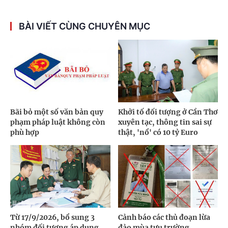
BÀI VIẾT CÙNG CHUYÊN MỤC
Bãi bỏ một số văn bản quy
Khởi tố đối tượng ở Cần Thơ
phạm pháp luật không còn
xuyên tạc, thông tin sai sự
phù hợp
thật, 'nổ' có 10 tỷ Euro
Từ 17/9/2026, bổ sung 3
Cảnh báo các thủ đoạn lừa
nhóm đối tượng áp dụng
đảo mùa tựu trường