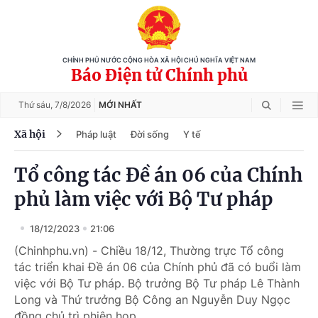
CHÍNH PHỦ NƯỚC CỘNG HÒA XÃ HỘI CHỦ NGHĨA VIỆT NAM
Báo Điện tử Chính phủ
Thứ sáu,
7/8/2026
MỚI NHẤT
Xã hội
Pháp luật
Đời sống
Y tế
Tổ công tác Đề án 06 của Chính
phủ làm việc với Bộ Tư pháp
18/12/2023
21:06
(Chinhphu.vn) - Chiều 18/12, Thường trực Tổ công
tác triển khai Đề án 06 của Chính phủ đã có buổi làm
việc với Bộ Tư pháp. Bộ trưởng Bộ Tư pháp Lê Thành
Long và Thứ trưởng Bộ Công an Nguyễn Duy Ngọc
đồng chủ trì phiên họp.