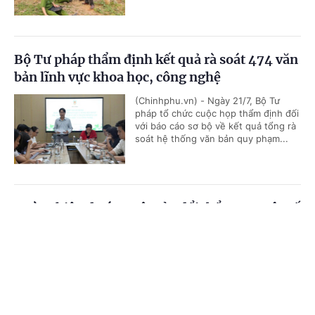
Bộ Tư pháp thẩm định kết quả rà soát 474 văn
bản lĩnh vực khoa học, công nghệ
(Chinhphu.vn) - Ngày 21/7, Bộ Tư
pháp tổ chức cuộc họp thẩm định đối
với báo cáo sơ bộ về kết quả tổng rà
soát hệ thống văn bản quy phạm...
Hoàn thiện dự án Luật sửa đổi, bổ sung một số
điều của 9 luật về quân sự, quốc phòng
Cổng TTĐT Chính phủ
English
中文
(Chinhphu.vn) - Chính phủ vừa ban
hành Nghị quyết số 191/NQ-CP ngày
Trang chủ
Media
Tin nóng
Thông tin
21/7/2026 về dự án Luật sửa đổi, bổ
sung một số điều của 09 luật về...