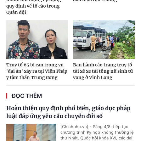
quy định về tố cáo trong
Quân đội
Truy tố 65 bị can trong vụ
Ban hành cáo trạng truy tố
'đại án' xảy ra tại Viện Pháp
tài xế xe tải tông nữ sinh tử
y tâm thần Trung ương
vong ở Vĩnh Long
ĐỌC THÊM
Hoàn thiện quy định phổ biến, giáo dục pháp
luật đáp ứng yêu cầu chuyển đổi số
(Chinhphu.vn) - Sáng 4/8, tiếp tục
chương trình Kỳ họp không thường lệ
thứ Nhất, Quốc hội khóa XVI, các đại