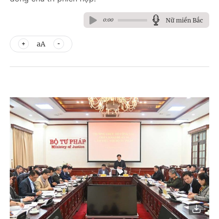
Nữ miền Bắc
0:00
aA