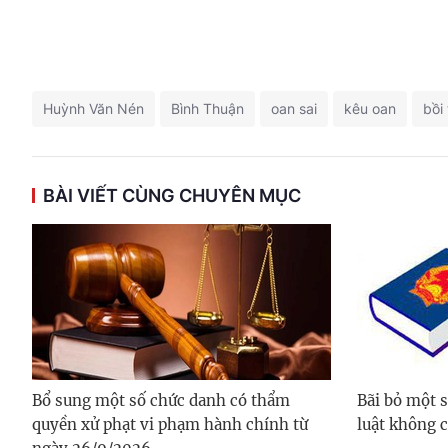
Huỳnh Văn Nén
Bình Thuận
oan sai
kêu oan
bồi
BÀI VIẾT CÙNG CHUYÊN MỤC
Bổ sung một số chức danh có thẩm
Bãi bỏ một 
quyền xử phạt vi phạm hành chính từ
luật không 