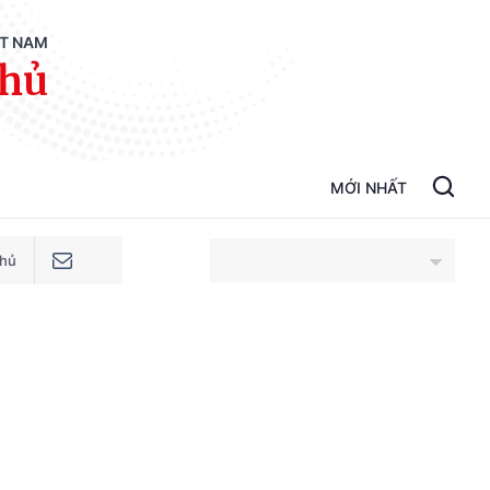
ỆT NAM
phủ
MỚI NHẤT
phủ
An Giang
Bắc Ninh
Cao Bằng