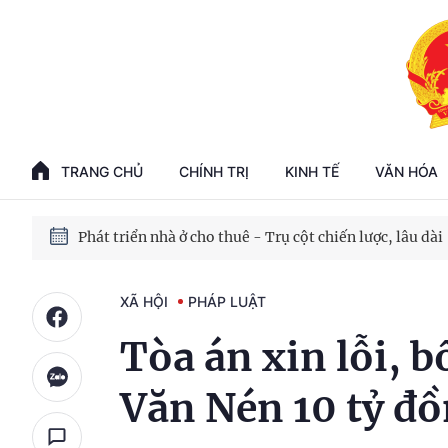
Phát triển kinh tế nhà nước trong kỷ nguyên mới
100 ngày xử lý các điểm nghẽn về chuyển đổi số
TRANG CHỦ
CHÍNH TRỊ
KINH TẾ
VĂN HÓA
Phát triển nhà ở cho thuê - Trụ cột chiến lược, lâu dài
Phát triển kinh tế nhà nước trong kỷ nguyên mới
XÃ HỘI
PHÁP LUẬT
Tòa án xin lỗi, 
Văn Nén 10 tỷ đ