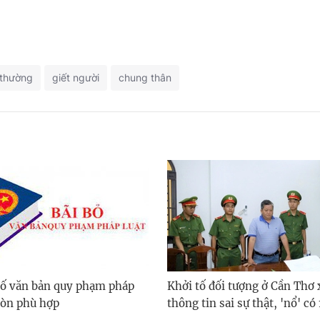
 thường
giết người
chung thân
số văn bản quy phạm pháp
Khởi tố đối tượng ở Cần Thơ 
còn phù hợp
thông tin sai sự thật, 'nổ' có