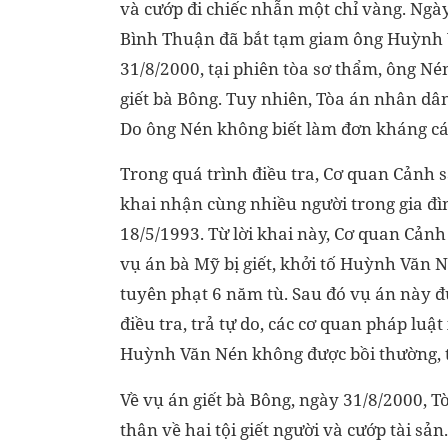
và cướp đi chiếc nhẫn một chỉ vàng. Ngày
Bình Thuận đã bắt tạm giam ông Huỳnh V
31/8/2000, tại phiên tòa sơ thẩm, ông Né
giết bà Bông. Tuy nhiên, Tòa án nhân dâ
Do ông Nén không biết làm đơn kháng cáo
Trong quá trình điều tra, Cơ quan Cảnh 
khai nhận cùng nhiều người trong gia đì
18/5/1993. Từ lời khai này, Cơ quan Cảnh
vụ án bà Mỹ bị giết, khởi tố Huỳnh Văn N
tuyên phạt 6 năm tù. Sau đó vụ án này đượ
điều tra, trả tự do, các cơ quan pháp luật
Huỳnh Văn Nén không được bồi thường, ti
Về vụ án giết bà Bông, ngày 31/8/2000, 
thân về hai tội giết người và cướp tài s