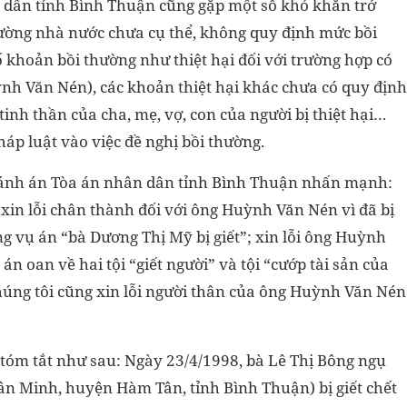
n dân tỉnh Bình Thuận cũng gặp một số khó khăn trở
thường nhà nước chưa cụ thể, không quy định mức bồi
ố khoản bồi thường như thiệt hại đối với trường hợp có
nh Văn Nén), các khoản thiệt hại khác chưa có quy định
t tinh thần của cha, mẹ, vợ, con của người bị thiệt hại…
áp luật vào việc đề nghị bồi thường.
Chánh án Tòa án nhân dân tỉnh Bình Thuận nhấn mạnh:
xin lỗi chân thành đối với ông Huỳnh Văn Nén vì đã bị
ong vụ án “bà Dương Thị Mỹ bị giết”; xin lỗi ông Huỳnh
t án oan về hai tội “giết người” và tội “cướp tài sản của
húng tôi cũng xin lỗi người thân của ông Huỳnh Văn Nén
óm tắt như sau: Ngày 23/4/1998, bà Lê Thị Bông ngụ
 Tân Minh, huyện Hàm Tân, tỉnh Bình Thuận) bị giết chết