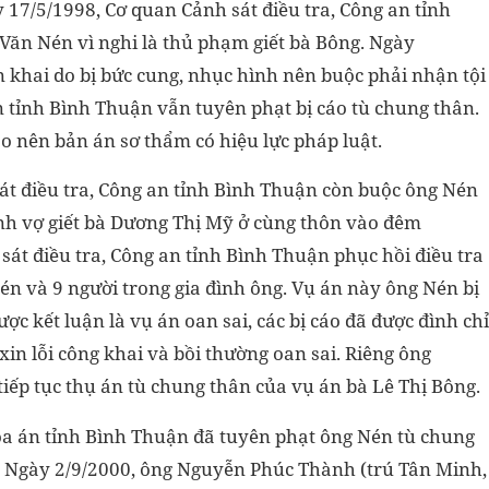
 17/5/1998, Cơ quan Cảnh sát điều tra, Công an tỉnh
ăn Nén vì nghi là thủ phạm giết bà Bông. Ngày
n khai do bị bức cung, nhục hình nên buộc phải nhận tội
n tỉnh Bình Thuận vẫn tuyên phạt bị cáo tù chung thân.
 nên bản án sơ thẩm có hiệu lực pháp luật.
sát điều tra, Công an tỉnh Bình Thuận còn buộc ông Nén
nh vợ giết bà Dương Thị Mỹ ở cùng thôn vào đêm
 sát điều tra, Công an tỉnh Bình Thuận phục hồi điều tra
én và 9 người trong gia đình ông. Vụ án này ông Nén bị
c kết luận là vụ án oan sai, các bị cáo đã được đình chỉ
 xin lỗi công khai và bồi thường oan sai. Riêng ông
ếp tục thụ án tù chung thân của vụ án bà Lê Thị Bông.
Tòa án tỉnh Bình Thuận đã tuyên phạt ông Nén tù chung
ản. Ngày 2/9/2000, ông Nguyễn Phúc Thành (trú Tân Minh,