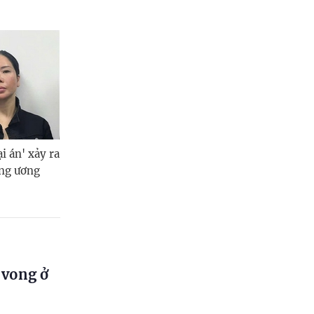
i án' xảy ra
ung ương
ử vong ở