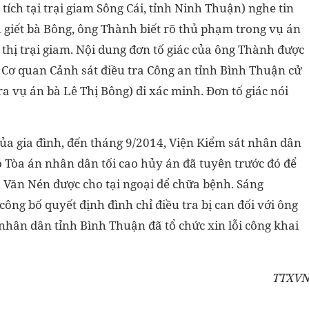
 tích tại trại giam Sông Cái, tỉnh Ninh Thuận) nghe tin
ụ giết bà Bông, ông Thành biết rõ thủ phạm trong vụ án
 thị trại giam. Nội dung đơn tố giác của ông Thành được
 Cơ quan Cảnh sát điều tra Công an tỉnh Bình Thuận cử
ra vụ án bà Lê Thị Bông) đi xác minh. Đơn tố giác nói
ủa gia đình, đến tháng 9/2014, Viện Kiểm sát nhân dân
ó Tòa án nhân dân tối cao hủy án đã tuyên trước đó để
h Văn Nén được cho tại ngoại để chữa bệnh. Sáng
ông bố quyết định đình chỉ điều tra bị can đối với ông
hân dân tỉnh Bình Thuận đã tổ chức xin lỗi công khai
TTXV