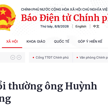
CHÍNH PHỦ NƯỚC CỘNG HÒA XÃ HỘI CHỦ NGHĨA VI
Báo Điện tử Chính 
Thứ bảy, 8/8/2026
English
中文
Chiến dịch 500 ngày đêm tìm kiếm, quy tập và xác định danh tính hài cốt liệt sĩ
XÃ HỘI
KHOA GIÁO
QUỐC TẾ
GÓP Ý HIẾN KẾ
Bảo vệ nền tảng tư tưởng của Đảng trong kỷ nguyên phát triển mới
Cổng TTĐT Chính phủ
Văn phòng Chính 
Chiến dịch 500 ngày đêm tìm kiếm, quy tập và xác định danh tính hài cốt liệt sĩ
bồi thường ông Huỳnh
ồng