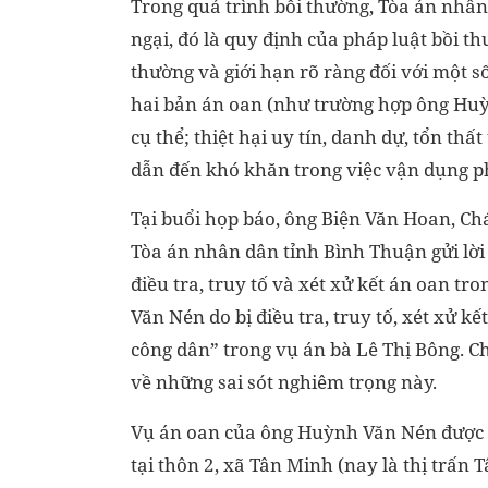
Trong quá trình bồi thường, Tòa án nhâ
ngại, đó là quy định của pháp luật bồi 
thường và giới hạn rõ ràng đối với một s
hai bản án oan (như trường hợp ông Huỳ
cụ thể; thiệt hại uy tín, danh dự, tổn thấ
dẫn đến khó khăn trong việc vận dụng ph
Tại buổi họp báo, ông Biện Văn Hoan, 
Tòa án nhân dân tỉnh Bình Thuận gửi lời 
điều tra, truy tố và xét xử kết án oan tr
Văn Nén do bị điều tra, truy tố, xét xử kế
công dân” trong vụ án bà Lê Thị Bông. C
về những sai sót nghiêm trọng này.
Vụ án oan của ông Huỳnh Văn Nén được t
tại thôn 2, xã Tân Minh (nay là thị trấn