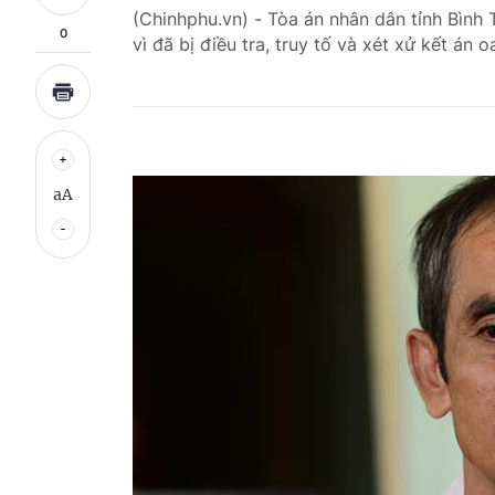
(Chinhphu.vn) - Tòa án nhân dân tỉnh Bình 
0
vì đã bị điều tra, truy tố và xét xử kết á
aA