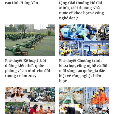
cao tỉnh Hưng Yên
tặng Giải thưởng Hồ Chí
Minh, Giải thưởng Nhà
nước về khoa học và công
nghệ đợt 7
Phê duyệt Kế hoạch bồi
Phê duyệt Chương trình
dưỡng kiến thức quốc
khoa học, công nghệ và đổi
phòng và an ninh cho đối
mới sáng tạo quốc gia đặc
tượng 1 năm 2027
biệt về công nghệ chiến
lược