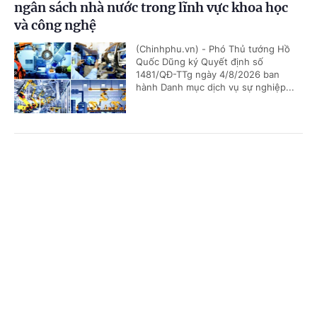
ngân sách nhà nước trong lĩnh vực khoa học
và công nghệ
(Chinhphu.vn) - Phó Thủ tướng Hồ
Quốc Dũng ký Quyết định số
1481/QĐ-TTg ngày 4/8/2026 ban
hành Danh mục dịch vụ sự nghiệp...
Bảo đảm ngày khai giảng thực sự là ngày hội
Cổng TTĐT Chính phủ
English
中文
của học sinh và giáo viên
Trang chủ
Media
Tin nóng
Thông tin
(Chinhphu.vn) - Phó Thủ tướng Lê
Tiến Châu ký Quyết định số 1472/QĐ-
TTg ban hành Kế hoạch triển khai
thực hiện kết luận của đồng chí...
Chuyên mục
CHÍNH TRỊ
KINH TẾ
Quy định mới về quản lý và phát triển cụm