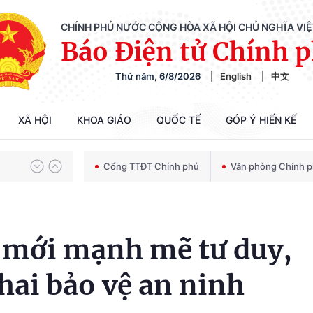
CHÍNH PHỦ NƯỚC CỘNG HÒA XÃ HỘI CHỦ NGHĨA VI
Báo Điện tử Chính 
Chiến dịch 500 ngày đêm tìm kiếm, quy tập và xác định danh tính hài cốt liệt sĩ
Thứ năm, 6/8/2026
English
中文
XÃ HỘI
KHOA GIÁO
QUỐC TẾ
GÓP Ý HIẾN KẾ
Bảo vệ nền tảng tư tưởng của Đảng trong kỷ nguyên phát triển mới
Cổng TTĐT Chính phủ
Văn phòng Chính 
Chiến dịch 500 ngày đêm tìm kiếm, quy tập và xác định danh tính hài cốt liệt sĩ
i mới mạnh mẽ tư duy,
khai bảo vệ an ninh