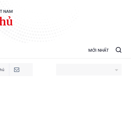
ỆT NAM
phủ
MỚI NHẤT
phủ
An Giang
Bắc Ninh
Cao Bằng