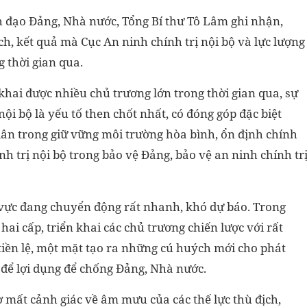
nh đạo Đảng, Nhà nước, Tổng Bí thư Tô Lâm ghi nhận,
h, kết quả mà Cục An ninh chính trị nội bộ và lực lượng
g thời gian qua.
khai được nhiều chủ trương lớn trong thời gian qua, sự
i bộ là yếu tố then chốt nhất, có đóng góp đặc biệt
ân trong giữ vững môi trường hòa bình, ổn định chính
nh trị nội bộ trong bảo vệ Đảng, bảo vệ an ninh chính tr
hu vực đang chuyển động rất nhanh, khó dự báo. Trong
i cấp, triển khai các chủ trương chiến lược với rất
tiền lệ, một mặt tạo ra những cú huých mới cho phát
ệt để lợi dụng để chống Đảng, Nhà nước.
ờ mất cảnh giác về âm mưu của các thế lực thù địch,