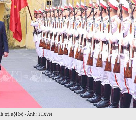
h trị nội bộ - Ảnh: TTXVN