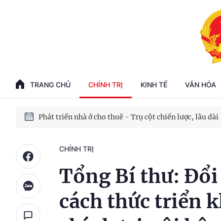
Phát triển kinh tế nhà nước trong kỷ nguyên mới
100 ngày xử lý các điểm nghẽn về chuyển đổi số
TRANG CHỦ
CHÍNH TRỊ
KINH TẾ
VĂN HÓA
Phát triển nhà ở cho thuê - Trụ cột chiến lược, lâu dài
Phát triển kinh tế nhà nước trong kỷ nguyên mới
CHÍNH TRỊ
Tổng Bí thư: Đổ
cách thức triển 