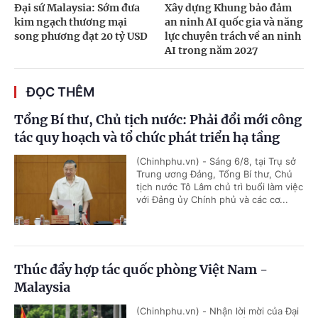
Đại sứ Malaysia: Sớm đưa
Xây dựng Khung bảo đảm
kim ngạch thương mại
an ninh AI quốc gia và năng
song phương đạt 20 tỷ USD
lực chuyên trách về an ninh
AI trong năm 2027
ĐỌC THÊM
Tổng Bí thư, Chủ tịch nước: Phải đổi mới công
tác quy hoạch và tổ chức phát triển hạ tầng
(Chinhphu.vn) - Sáng 6/8, tại Trụ sở
Trung ương Đảng, Tổng Bí thư, Chủ
tịch nước Tô Lâm chủ trì buổi làm việc
với Đảng ủy Chính phủ và các cơ...
Thúc đẩy hợp tác quốc phòng Việt Nam -
Malaysia
(Chinhphu.vn) - Nhận lời mời của Đại