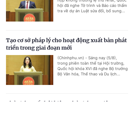
họp không thường lệ thứ Nhất, Quốc
hội đã nghe Tờ trình và Báo cáo thẩm
tra về dự án Luật sửa đổi, bổ sung...
Tạo cơ sở pháp lý cho hoạt động xuất bản phát
triển trong giai đoạn mới
(Chinhphu.vn) - Sáng nay (5/8),
trong phiên toàn thể tại Hội trường,
Quốc hội khóa XVI đã nghe Bộ trưởng
Bộ Văn hóa, Thể thao và Du lịch...
Chủ tịch Quốc hội kiêm Chủ tịch Hạ viện
Vương quốc Thái Lan bắt đầu thăm chính thức
Cổng TTĐT Chính phủ
English
中文
Việt Nam
Trang chủ
Media
Tin nóng
Thông tin
(Chinhphu.vn) - Sáng 5/8, Chủ tịch
Quốc hội kiêm Chủ tịch Hạ viện