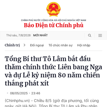
CHÍNH PHỦ NƯỚC CỘNG HÒA XÃ HỘI CHỦ NGHĨA VIỆT NAM
Báo Điện tử Chính phủ
Thứ sáu,
7/8/2026
MỚI NHẤT
Chính trị
Đối ngoại
Tổ chức nhân sự
Hội nhập
Tổng Bí thư Tô Lâm bắt đầu
thăm chính thức Liên bang Nga
và dự Lễ kỷ niệm 80 năm chiến
thắng phát xít
08/05/2025
23:46
(Chinhphu.vn) - Chiều 8/5 (giờ địa phương, tối cùng
ngày, giờ Hà Nội), Tổng Bí thư Tô Lâm và Phu nhân