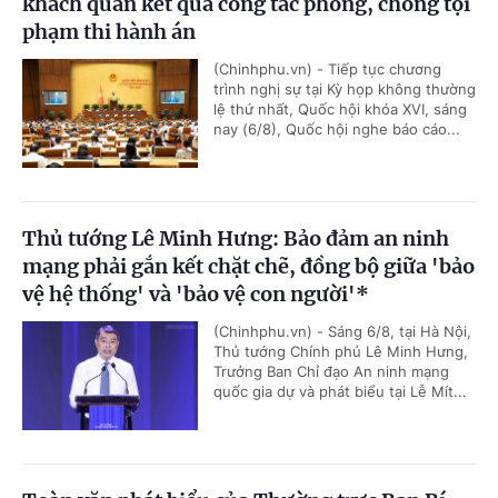
khách quan kết quả công tác phòng, chống tội
phạm thi hành án
(Chinhphu.vn) - Tiếp tục chương
trình nghị sự tại Kỳ họp không thường
lệ thứ nhất, Quốc hội khóa XVI, sáng
nay (6/8), Quốc hội nghe báo cáo...
Thủ tướng Lê Minh Hưng: Bảo đảm an ninh
mạng phải gắn kết chặt chẽ, đồng bộ giữa 'bảo
vệ hệ thống' và 'bảo vệ con người'*
(Chinhphu.vn) - Sáng 6/8, tại Hà Nội,
Thủ tướng Chính phủ Lê Minh Hưng,
Trưởng Ban Chỉ đạo An ninh mạng
quốc gia dự và phát biểu tại Lễ Mít...