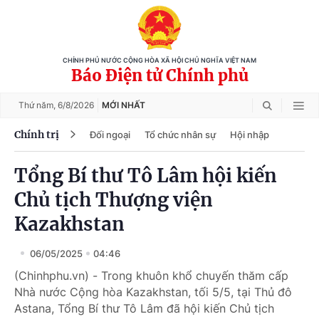
CHÍNH PHỦ NƯỚC CỘNG HÒA XÃ HỘI CHỦ NGHĨA VIỆT NAM
Báo Điện tử Chính phủ
Thứ năm,
6/8/2026
MỚI NHẤT
Chính trị
Đối ngoại
Tổ chức nhân sự
Hội nhập
Tổng Bí thư Tô Lâm hội kiến
Chủ tịch Thượng viện
Kazakhstan
06/05/2025
04:46
(Chinhphu.vn) - Trong khuôn khổ chuyến thăm cấp
Nhà nước Cộng hòa Kazakhstan, tối 5/5, tại Thủ đô
Astana, Tổng Bí thư Tô Lâm đã hội kiến Chủ tịch