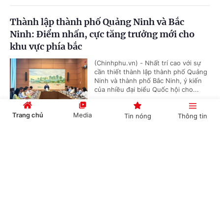
Thành lập thành phố Quảng Ninh và Bắc
Ninh: Điểm nhấn, cực tăng trưởng mới cho
khu vực phía bắc
(Chinhphu.vn) - Nhất trí cao với sự
cần thiết thành lập thành phố Quảng
Ninh và thành phố Bắc Ninh, ý kiến
của nhiều đại biểu Quốc hội cho...
Trang chủ
Media
Tin nóng
Thông tin
Tổng Bí thư, Chủ tịch nước Tô Lâm sắp thăm
Cổng TTĐT Chính phủ
English
中文
cấp Nhà nước tới Australia và New Zealand
(Chinhphu.vn) - Nhận lời mời của
Toàn quyền Australia Sam Mostyn và
Toàn quyền New Zealand Cindy Kiro,
Tổng Bí thư Ban Chấp hành Trung...
Chuyên mục