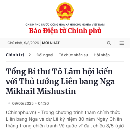
CHÍNH PHỦ NƯỚC CỘNG HÒA XÃ HỘI CHỦ NGHĨA VIỆT NAM
Báo Điện tử Chính phủ
Chủ nhật,
9/8/2026
MỚI NHẤT
Chính trị
Đối ngoại
Tổ chức nhân sự
Hội nhập
Tổng Bí thư Tô Lâm hội kiến
với Thủ tướng Liên bang Nga
Mikhail Mishustin
09/05/2025
04:30
(Chinhphu.vn) - Trong chương trình thăm chính thức
Liên bang Nga và dự Lễ kỷ niệm 80 năm Ngày Chiến
thắng trong chiến tranh Vệ quốc vĩ đại, chiều 8/5 (giờ