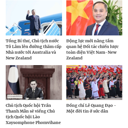
Tổng Bí thư, Chủ tịch nước
Động lực mới nâng tầm
Tô Lâm lên đường thăm cấp
quan hệ Đối tác chiến lược
Nhà nước tới Australia và
toàn diện Việt Nam-New
New Zealand
Zealand
Chủ tịch Quốc hội Trần
Đồng chí Lê Quang Đạo -
Thanh Mẫn sẽ viếng Chủ
Một đời tin ở sức dân
tịch Quốc hội Lào
Xaysomphone Phomvihane