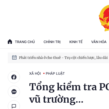
Phát triển kinh tế nhà nước trong kỷ nguyên mới
100 ngày xử lý các điểm nghẽn về chuyển đổi số
TRANG CHỦ
CHÍNH TRỊ
KINH TẾ
VĂN HÓA
Phát triển nhà ở cho thuê - Trụ cột chiến lược, lâu dài
Phát triển kinh tế nhà nước trong kỷ nguyên mới
XÃ HỘI
PHÁP LUẬT
Tổng kiểm tra P
vũ trường...