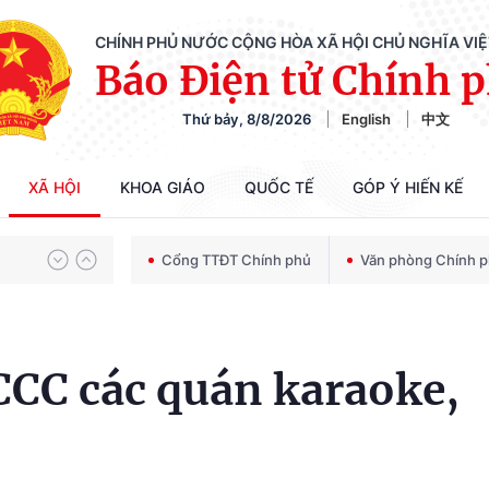
CHÍNH PHỦ NƯỚC CỘNG HÒA XÃ HỘI CHỦ NGHĨA VI
Báo Điện tử Chính 
Thứ bảy, 8/8/2026
English
中文
Chiến dịch 500 ngày đêm tìm kiếm, quy tập và xác định danh tính hài cốt liệt sĩ
XÃ HỘI
KHOA GIÁO
QUỐC TẾ
GÓP Ý HIẾN KẾ
Bảo vệ nền tảng tư tưởng của Đảng trong kỷ nguyên phát triển mới
Cổng TTĐT Chính phủ
Văn phòng Chính 
Chiến dịch 500 ngày đêm tìm kiếm, quy tập và xác định danh tính hài cốt liệt sĩ
CCC các quán karaoke,