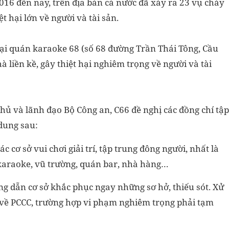
016 đến nay, trên địa bàn cả nước đã xảy ra 23 vụ cháy
t hại lớn về người và tài sản.
tại quán karaoke 68 (số 68 đường Trần Thái Tông, Cầu
à liền kề, gây thiệt hại nghiêm trọng về người và tài
hủ và lãnh đạo Bộ Công an, C66 đề nghị các đồng chí tập
 dung sau:
ác cơ sở vui chơi giải trí, tập trung đông người, nhất là
 karaoke, vũ trường, quán bar, nhà hàng…
ớng dẫn cơ sở khắc phục ngay những sơ hở, thiếu sót. Xử
 về PCCC, trường hợp vi phạm nghiêm trọng phải tạm