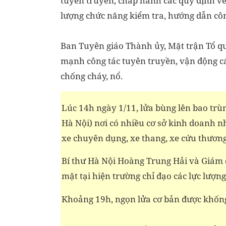
tuyên truyền, chấp hành các quy định về 
lượng chức năng kiểm tra, hướng dẫn côn
Ban Tuyên giáo Thành ủy, Mặt trận Tổ quố
mạnh công tác tuyên truyền, vận động cá
chống cháy, nổ.
Lúc 14h ngày 1/11, lửa bùng lên bao trù
Hà Nội) nơi có nhiều cơ sở kinh doanh 
xe chuyên dụng, xe thang, xe cứu thương
Bí thư Hà Nội Hoàng Trung Hải và Giám 
mặt tại hiện trường chỉ đạo các lực lượn
Khoảng 19h, ngọn lửa cơ bản được khống 