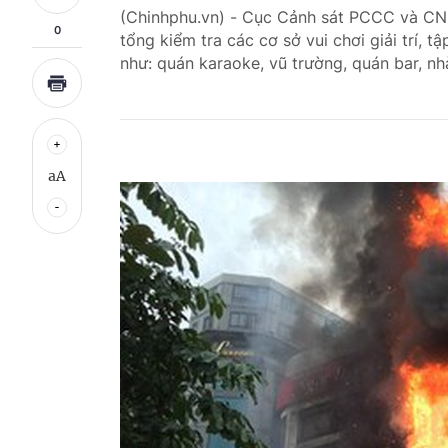
(Chinhphu.vn) - Cục Cảnh sát PCCC và CNC
0
tổng kiểm tra các cơ sở vui chơi giải trí, 
như: quán karaoke, vũ trường, quán bar, n
aA