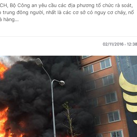
H, Bộ Công an yêu cầu các địa phương tổ chức rà soát,
tập trung đông người, nhất là các cơ sở có nguy cơ cháy, nổ
hà hàng…
02/11/2016
12:3