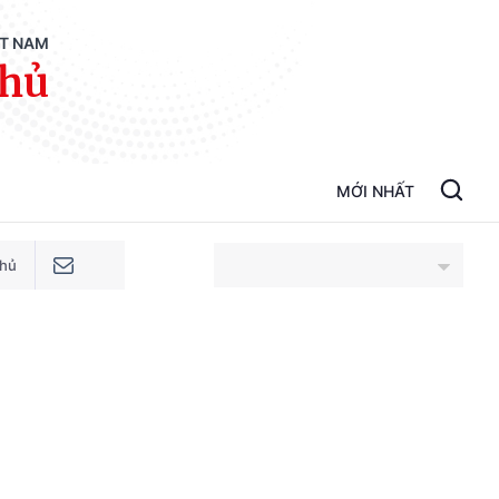
ỆT NAM
phủ
MỚI NHẤT
phủ
An Giang
Bắc Ninh
Cao Bằng