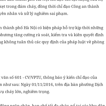
ẹt trong đám cháy, đồng thời chỉ đạo Công an thành
uyên nhân và xử lý nghiêm sai phạm.
 thành phố Hà Nội có biện pháp hỗ trợ kịp thời những
phương tăng cường rà soát, kiểm tra và kiên quyết đình
ng không tuân thủ các quy định của pháp luật về phòng
 văn số 601 - CV/VPTU, thông báo ý kiến chỉ đạo của
n như sau: Ngày 01/11/2016, trên địa bàn phường Dịch
vụ cháy lớn, nghiêm trọng.
ộng ngăn chặn, hạn chế tối đa cháy, nổ tại các khu dân