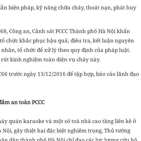
ẫn biện pháp, kỹ năng chữa cháy, thoát nạn, phát huy
e 68, Công an, Cảnh sát PCCC Thành phố Hà Nội khẩn
 tổ chức khắc phục hậu quả; điều tra, kết luận nguyên
nhân, tổ chức để xử lý theo quy định của pháp luật.
rút kinh nghiệm toàn diện vụ cháy này.
 C66 trước ngày 13/12/2016 để tập hợp, báo cáo lãnh đạo
 đảm an toàn PCCC
áy quán karaoke và một số toà nhà cao tầng liền kề ở
Nội, gây thiệt hại đặc biệt nghiêm trọng, Thủ tướng
n dân thành phố Hà Nội chỉ đạo các lực lượng cứu hộ