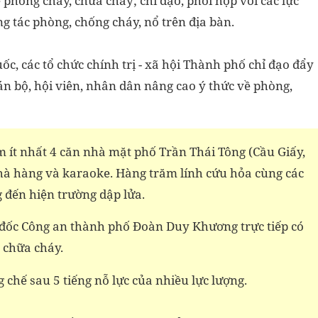
phòng cháy, chữa cháy; chỉ đạo, phối hợp với các lực
g tác phòng, chống cháy, nổ trên địa bàn.
c, các tổ chức chính trị - xã hội Thành phố chỉ đạo đẩy
n bộ, hội viên, nhân dân nâng cao ý thức về phòng,
m ít nhất 4 căn nhà mặt phố Trần Thái Tông (Cầu Giấy,
nhà hàng và karaoke. Hàng trăm lính cứu hỏa cùng các
 đến hiện trường dập lửa.
đốc Công an thành phố Đoàn Duy Khương trực tiếp có
g chữa cháy.
chế sau 5 tiếng nỗ lực của nhiều lực lượng.