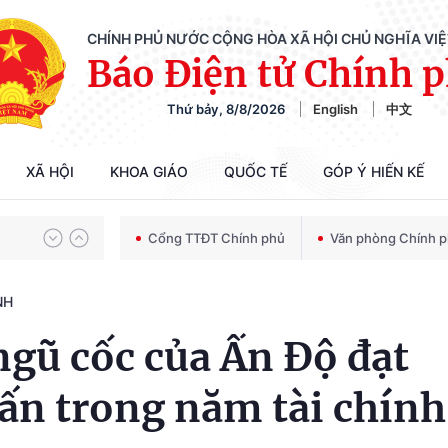
CHÍNH PHỦ NƯỚC CỘNG HÒA XÃ HỘI CHỦ NGHĨA VI
Báo Điện tử Chính 
Thứ bảy, 8/8/2026
English
中文
Chiến dịch 500 ngày đêm tìm kiếm, quy tập và xác định danh tính hài cốt liệt sĩ
XÃ HỘI
KHOA GIÁO
QUỐC TẾ
GÓP Ý HIẾN KẾ
Bảo vệ nền tảng tư tưởng của Đảng trong kỷ nguyên phát triển mới
Cổng TTĐT Chính phủ
Văn phòng Chính 
NH
Chiến dịch 500 ngày đêm tìm kiếm, quy tập và xác định danh tính hài cốt liệt sĩ
gũ cốc của Ấn Độ đạt
 tấn trong năm tài chính