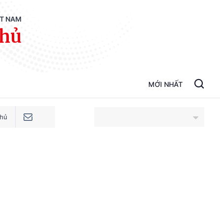
ỆT NAM
phủ
MỚI NHẤT
phủ
An Giang
Bắc Ninh
Cao Bằng