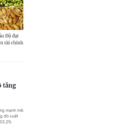
Quảng Ngãi
Quảng Ninh
Quảng Trị
Ấn Độ đạt
Sơn La
m tài chính
Thanh Hóa
Thái Nguyên
Thừa Thiên Huế
ộ tăng
Tuyên Quang
Tây Ninh
ởng mạnh mẽ.
Vĩnh Long
ng đó xuất
 33,2%.