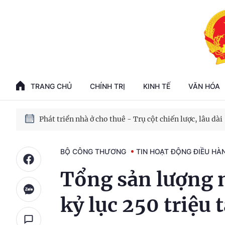
Phát triển kinh tế nhà nước trong kỷ nguyên mới
100 ngày xử lý các điểm nghẽn về chuyển đổi số
TRANG CHỦ
CHÍNH TRỊ
KINH TẾ
VĂN HÓA
Phát triển nhà ở cho thuê - Trụ cột chiến lược, lâu dài
Phát triển kinh tế nhà nước trong kỷ nguyên mới
BỘ CÔNG THƯƠNG
TIN HOẠT ĐỘNG ĐIỀU HÀ
Tổng sản lượng n
kỷ lục 250 triệu