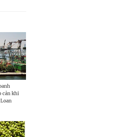
Hưng Yên
Hải Phòng
Khánh Hòa
Lai Châu
Lào Cai
Lâm Đồng
doanh
Lạng Sơn
o cản khi
Nghệ An
 Loan
Ninh Bình
Phú Thọ