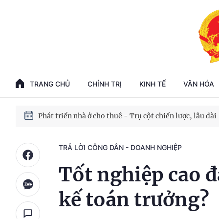
Phát triển kinh tế nhà nước trong kỷ nguyên mới
100 ngày xử lý các điểm nghẽn về chuyển đổi số
TRANG CHỦ
CHÍNH TRỊ
KINH TẾ
VĂN HÓA
Phát triển nhà ở cho thuê - Trụ cột chiến lược, lâu dài
Phát triển kinh tế nhà nước trong kỷ nguyên mới
TRẢ LỜI CÔNG DÂN - DOANH NGHIỆP
Tốt nghiệp cao 
kế toán trưởng?