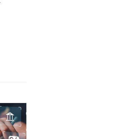
n
Quảng Ngãi
Quảng Ninh
Quảng Trị
Sơn La
Thanh Hóa
Thái Nguyên
Thừa Thiên Huế
Tuyên Quang
Tây Ninh
Vĩnh Long