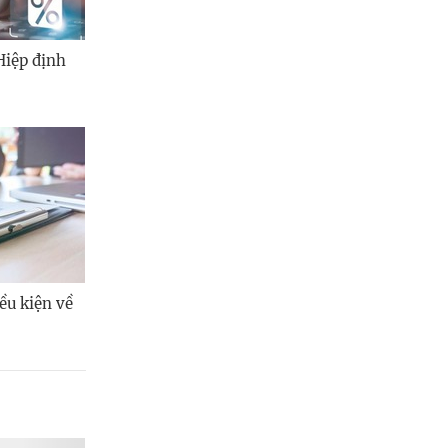
Hiệp định
ều kiện về