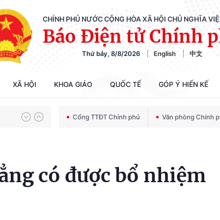
CHÍNH PHỦ NƯỚC CỘNG HÒA XÃ HỘI CHỦ NGHĨA VI
Báo Điện tử Chính 
Thứ bảy, 8/8/2026
English
中文
Chiến dịch 500 ngày đêm tìm kiếm, quy tập và xác định danh tính hài cốt liệt sĩ
XÃ HỘI
KHOA GIÁO
QUỐC TẾ
GÓP Ý HIẾN KẾ
Bảo vệ nền tảng tư tưởng của Đảng trong kỷ nguyên phát triển mới
Cổng TTĐT Chính phủ
Văn phòng Chính 
Chiến dịch 500 ngày đêm tìm kiếm, quy tập và xác định danh tính hài cốt liệt sĩ
đẳng có được bổ nhiệm