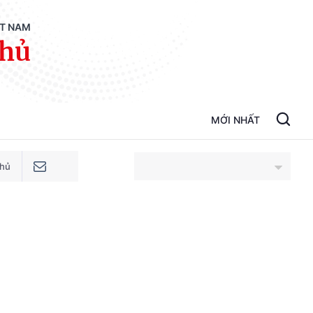
ỆT NAM
phủ
MỚI NHẤT
phủ
An Giang
Bắc Ninh
Cao Bằng