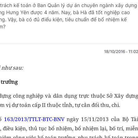
 trách kế toán ở Ban Quản lý dự án chuyên ngành xây dựng
ng Hưng Yên được 4 năm. Nay, bà Hà đã tốt nghiệp cao
g. Vậy, bà có đủ điểu kiện, tiêu chuẩn để bổ nhiệm kế
ệm?
18/10/2016
11:0
i như sau:
 trưởng
ựng công nghiệp và dân dụng trực thuộc Sở Xây dựn
 vị dự toán cấp II thuộc tỉnh, tự cân đối thu, chi.
số
163/2013/TTLT-BTC-BNV
ngày 15/11/2013 của Bộ Tà
điều kiện, thủ tục bổ nhiệm, bổ nhiệm lại, bố trí, miễ
hiệm công việc kế toán trưởng, phụ trách kế toán tron