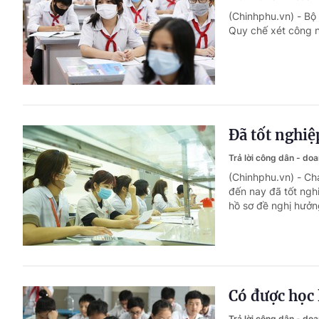
(Chinhphu.vn) - Bộ
Quy chế xét công n
Đã tốt nghiệ
Trả lời công dân - do
(Chinhphu.vn) - C
đến nay đã tốt ngh
hồ sơ đề nghị hưởn
Có được học 
Trả lời công dân - do