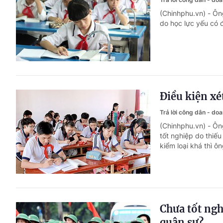
(Chinhphu.vn) - Ôn
do học lực yếu có 
Điều kiện x
Trả lời công dân - do
(Chinhphu.vn) - Ôn
tốt nghiệp do thiế
kiểm loại khá thì ô
Chưa tốt ng
quân sự?