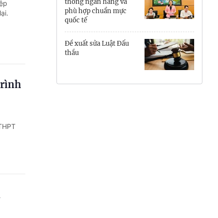
thống ngân hàng và
iệp
phù hợp chuẩn mực
Hưng Yên
ại.
quốc tế
Hải Phòng
Đề xuất sửa Luật Đấu
thầu
Khánh Hòa
Lai Châu
trình
Lào Cai
Lâm Đồng
 THPT
Lạng Sơn
Nghệ An
Ninh Bình
i
Phú Thọ