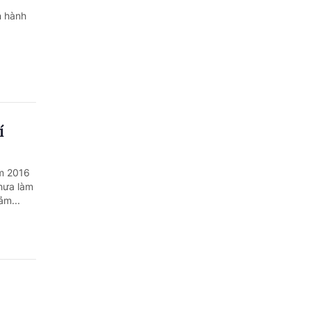
n hành
í
ăm 2016
chưa làm
ảm...