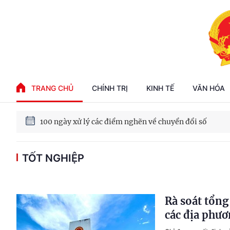
Phát triển kinh tế nhà nước trong kỷ nguyên mới
TRANG CHỦ
CHÍNH TRỊ
KINH TẾ
VĂN HÓA
100 ngày xử lý các điểm nghẽn về chuyển đổi số
Phát triển nhà ở cho thuê - Trụ cột chiến lược, lâu dài
TỐT NGHIỆP
Phát triển kinh tế nhà nước trong kỷ nguyên mới
Rà soát tổng
các địa phươ