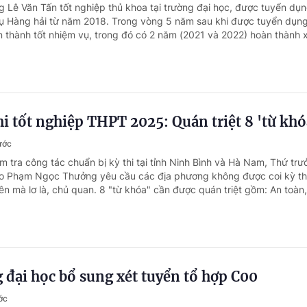
g Lê Văn Tấn tốt nghiệp thủ khoa tại trường đại học, được tuyển dụ
vụ Hàng hải từ năm 2018. Trong vòng 5 năm sau khi được tuyển dụn
 thành tốt nhiệm vụ, trong đó có 2 năm (2021 và 2022) hoàn thành x
hi tốt nghiệp THPT 2025: Quán triệt 8 'từ khó
ước
m tra công tác chuẩn bị kỳ thi tại tỉnh Ninh Bình và Hà Nam, Thứ tr
ạo Phạm Ngọc Thưởng yêu cầu các địa phương không được coi kỳ thi
n mà lơ là, chủ quan. 8 "từ khóa" cần được quán triệt gồm: An toàn,.
đại học bổ sung xét tuyển tổ hợp C00
ớc