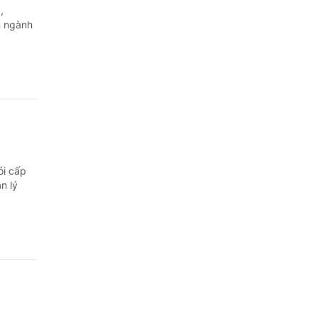
,
m ngành
ỏi cấp
n lý