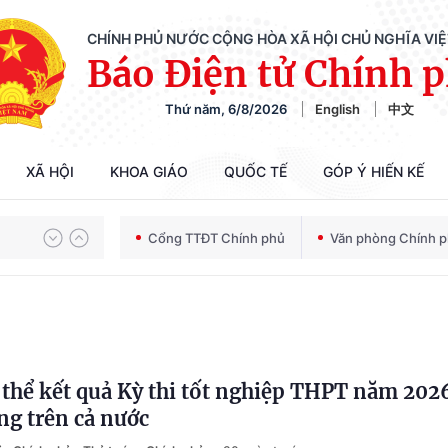
CHÍNH PHỦ NƯỚC CỘNG HÒA XÃ HỘI CHỦ NGHĨA VI
Báo Điện tử Chính 
Thứ năm, 6/8/2026
English
中文
Chiến dịch 500 ngày đêm tìm kiếm, quy tập và xác định danh tính hài cốt liệt sĩ
XÃ HỘI
KHOA GIÁO
QUỐC TẾ
GÓP Ý HIẾN KẾ
Bảo vệ nền tảng tư tưởng của Đảng trong kỷ nguyên phát triển mới
Cổng TTĐT Chính phủ
Văn phòng Chính 
Chiến dịch 500 ngày đêm tìm kiếm, quy tập và xác định danh tính hài cốt liệt sĩ
 thể kết quả Kỳ thi tốt nghiệp THPT năm 202
ng trên cả nước