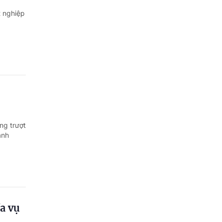
t nghiệp
ng trượt
ạnh
a vụ