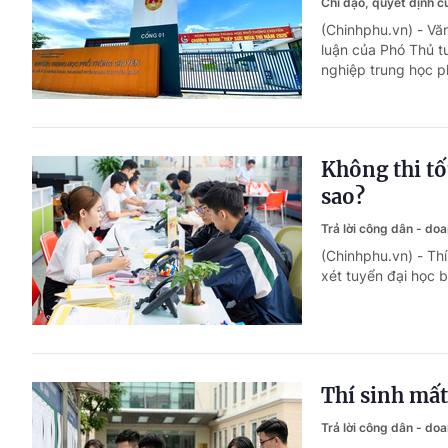
Chỉ đạo, quyết định 
(Chinhphu.vn) - V
luận của Phó Thủ t
nghiệp trung học p
Không thi tố
sao?
Trả lời công dân - do
(Chinhphu.vn) - Thí
xét tuyển đại học 
Thí sinh mất
Trả lời công dân - do