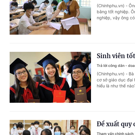
(Chinhphu.vn) - Ô
bằng tốt nghiệp. Ô
nghiệp, vậy ông có
Sinh viên tố
Trả lời công dân - do
(Chinhphu.vn) - Bà 
cơ sở giáo dục đại
hiểu là như thế nào
Đề xuất quy 
Tham vấn chính sách