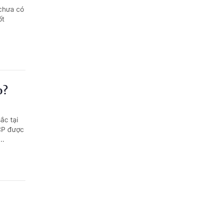
chưa có
ốt
o?
ắc tại
-CP được
..