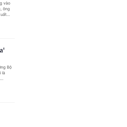
Quảng Ngãi
ng vào
g, ông
Quảng Ninh
uất...
Quảng Trị
Sơn La
a'
Thanh Hóa
Thái Nguyên
ưởng Bộ
 là
Thừa Thiên Huế
..
Tuyên Quang
Tây Ninh
Vĩnh Long