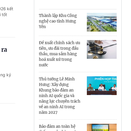
Cà Mau
026 kết
Cần Thơ
 tốt
Thành lập Khu Công
nghệ cao tỉnh Hưng
Điện Biên
Yên
Đà Nẵng
Đề xuất chính sách ưu
 ra
tiên, ưu đãi trong đấu
Đắk Lắk
thầu, mua sắm hàng
hoá xuất xứ trong
Đồng Nai
nước
ăng ký
Đồng Tháp
Thủ tướng Lê Minh
Hưng: Xây dựng
Gia Lai
Khung bảo đảm an
ninh AI quốc gia và
Hà Nội
năng lực chuyên trách
về an ninh AI trong
năm 2027
Hồ Chí Minh
Hà Tĩnh
Bảo đảm an toàn hệ