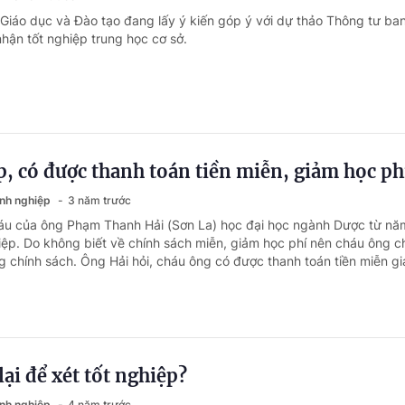
 Giáo dục và Đào tạo đang lấy ý kiến góp ý với dự thảo Thông tư ba
hận tốt nghiệp trung học cơ sở.
p, có được thanh toán tiền miễn, giảm học ph
anh nghiệp
3 năm trước
háu của ông Phạm Thanh Hải (Sơn La) học đại học ngành Dược từ n
iệp. Do không biết về chính sách miễn, giảm học phí nên cháu ông 
g chính sách. Ông Hải hỏi, cháu ông có được thanh toán tiền miễn gi
lại để xét tốt nghiệp?
anh nghiệp
4 năm trước