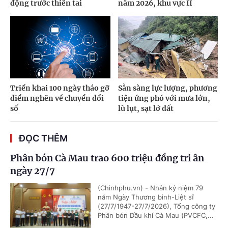
động trước thiên tai
năm 2026, khu vực II
Triển khai 100 ngày tháo gỡ
Sẵn sàng lực lượng, phương
điểm nghẽn về chuyển đổi
tiện ứng phó với mưa lớn,
số
lũ lụt, sạt lở đất
ĐỌC THÊM
Phân bón Cà Mau trao 600 triệu đồng tri ân
ngày 27/7
(Chinhphu.vn) - Nhân kỷ niệm 79
năm Ngày Thương binh-Liệt sĩ
(27/7/1947-27/7/2026), Tổng công ty
Phân bón Dầu khí Cà Mau (PVCFC,...