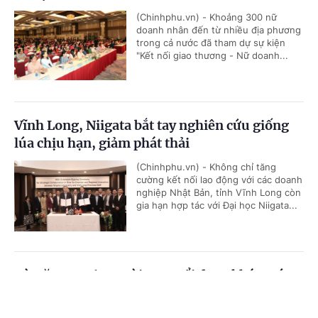
(Chinhphu.vn) - Khoảng 300 nữ
doanh nhân đến từ nhiều địa phương
trong cả nước đã tham dự sự kiện
"Kết nối giao thương - Nữ doanh...
Vĩnh Long, Niigata bắt tay nghiên cứu giống
lúa chịu hạn, giảm phát thải
(Chinhphu.vn) - Không chỉ tăng
cường kết nối lao động với các doanh
nghiệp Nhật Bản, tỉnh Vĩnh Long còn
gia hạn hợp tác với Đại học Niigata...
Từ năm 2026, người cao tuổi được khám sức
khỏe định kỳ miễn phí ít nhất mỗi năm 1 lần
Cổng TTĐT Chính phủ
English
中文
(Chinhphu.vn) - Đây là quy định mới