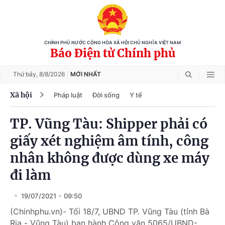
CHÍNH PHỦ NƯỚC CỘNG HÒA XÃ HỘI CHỦ NGHĨA VIỆT NAM
Báo Điện tử Chính phủ
Thứ bảy,
8/8/2026
MỚI NHẤT
Xã hội
Pháp luật
Đời sống
Y tế
TP. Vũng Tàu: Shipper phải có
giấy xét nghiệm âm tính, công
nhân không được dùng xe máy
đi làm
19/07/2021
09:50
(Chinhphu.vn)- Tối 18/7, UBND TP. Vũng Tàu (tỉnh Bà
Rịa - Vũng Tàu) ban hành Công văn 5065/UBND-