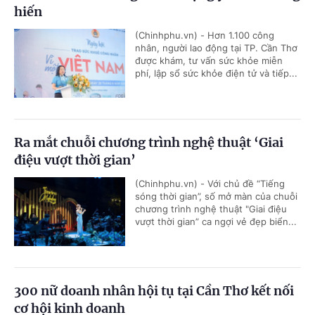
hiến
(Chinhphu.vn) - Hơn 1.100 công
nhân, người lao động tại TP. Cần Thơ
được khám, tư vấn sức khỏe miễn
phí, lập sổ sức khỏe điện tử và tiếp...
Ra mắt chuỗi chương trình nghệ thuật ‘Giai
điệu vượt thời gian’
(Chinhphu.vn) - Với chủ đề “Tiếng
sóng thời gian”, số mở màn của chuỗi
chương trình nghệ thuật "Giai điệu
vượt thời gian” ca ngợi vẻ đẹp biển...
300 nữ doanh nhân hội tụ tại Cần Thơ kết nối
cơ hội kinh doanh