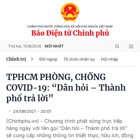
CHÍNH PHỦ NƯỚC CỘNG HÒA XÃ HỘI CHỦ NGHĨA VIỆT NAM
Báo Điện tử Chính phủ
Thứ hai,
10/8/2026
MỚI NHẤT
Chính trị
Đối ngoại
Tổ chức nhân sự
Hội nhập
TPHCM PHÒNG, CHỐNG
COVID-19: “Dân hỏi – Thành
phố trả lời”
24/08/2021
20:01
(Chinhphu.vn) - Chương trình phát sóng trực tiếp
hằng ngày với tên gọi “Dân hỏi – Thành phố trả lời”
sẽ cung cấp những thông tin thiết thực, hữu ích, đồng