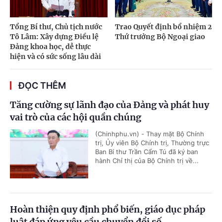
Tổng Bí thư, Chủ tịch nước
Trao Quyết định bổ nhiệm 2
Tô Lâm: Xây dựng Điều lệ
Thứ trưởng Bộ Ngoại giao
Đảng khoa học, dễ thực
hiện và có sức sống lâu dài
ĐỌC THÊM
Tăng cường sự lãnh đạo của Đảng và phát huy
vai trò của các hội quần chúng
(Chinhphu.vn) - Thay mặt Bộ Chính
trị, Ủy viên Bộ Chính trị, Thường trực
Ban Bí thư Trần Cẩm Tú đã ký ban
hành Chỉ thị của Bộ Chính trị về...
Hoàn thiện quy định phổ biến, giáo dục pháp
luật đáp ứng yêu cầu chuyển đổi số