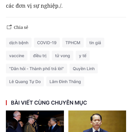
các đơn vị sự nghiệp./.
Chia sẻ
dịch bệnh
COVID-19
TPHCM
tin giả
vaccine
điều trị
tử vong
y tế
"Dân hỏi - Thành phố trả lời"
Quyền Linh
Lê Quang Tự Do
Lâm Đình Thắng
BÀI VIẾT CÙNG CHUYÊN MỤC