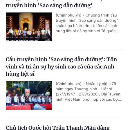
truyền hình ‘Sao sáng dẫn đường’
(Chinhphu.vn) - Chương trình cầu
truyền hình "Sao sáng dẫn đường"
khắc họa hành trình tri ân các anh
hùng liệt sĩ đã hy sinh vì Tổ quốc,...
Cầu truyền hình ‘Sao sáng dẫn đường’: Tôn
vinh và tri ân sự hy sinh cao cả của các Anh
hùng liệt sĩ
(Chinhphu.vn) – Nhân kỷ niệm 79
năm ngày Thương binh - Liệt sĩ
(27/7/1947 - 27/7/2026), Đài Truyền
hình Việt Nam phối hợp với các bộ,...
Chủ tịch Quốc hội Trần Thanh Mẫn dâng