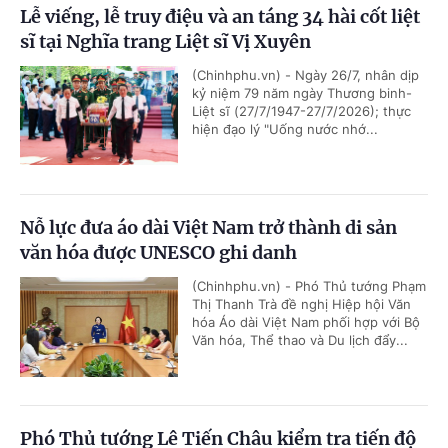
Lễ viếng, lễ truy điệu và an táng 34 hài cốt liệt
sĩ tại Nghĩa trang Liệt sĩ Vị Xuyên
(Chinhphu.vn) - Ngày 26/7, nhân dịp
kỷ niệm 79 năm ngày Thương binh-
Liệt sĩ (27/7/1947-27/7/2026); thực
hiện đạo lý "Uống nước nhớ...
Nỗ lực đưa áo dài Việt Nam trở thành di sản
văn hóa được UNESCO ghi danh
(Chinhphu.vn) - Phó Thủ tướng Phạm
Thị Thanh Trà đề nghị Hiệp hội Văn
hóa Áo dài Việt Nam phối hợp với Bộ
Văn hóa, Thể thao và Du lịch đẩy...
Phó Thủ tướng Lê Tiến Châu kiểm tra tiến độ