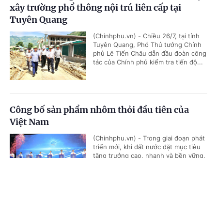
xây trường phổ thông nội trú liên cấp tại
Cổng TTĐT Chính phủ
English
中文
Tuyên Quang
(Chinhphu.vn) - Chiều 26/7, tại tỉnh
Tuyên Quang, Phó Thủ tướng Chính
phủ Lê Tiến Châu dẫn đầu đoàn công
tác của Chính phủ kiểm tra tiến độ...
Chuyên mục
CHÍNH TRỊ
KINH TẾ
Công bố sản phẩm nhôm thỏi đầu tiên của
Việt Nam
VĂN HÓA
XÃ HỘI
(Chinhphu.vn) - Trong giai đoạn phát
KHOA GIÁO
QUỐC TẾ
triển mới, khi đất nước đặt mục tiêu
tăng trưởng cao, nhanh và bền vững,
GÓP Ý HIẾN KẾ
việc chủ động nguồn cung nhôm...
Trang chủ
Media
Tin nóng
Thông tin
CHUYÊN ĐỀ
Xem thêm
Kỷ niệm 79 năm Ngày Thương binh-Liệt sĩ: