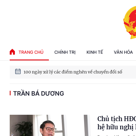
Phát triển kinh tế nhà nước trong kỷ nguyên mới
TRANG CHỦ
CHÍNH TRỊ
KINH TẾ
VĂN HÓA
100 ngày xử lý các điểm nghẽn về chuyển đổi số
Phát triển nhà ở cho thuê - Trụ cột chiến lược, lâu dài
TRẦN BÁ DƯƠNG
Phát triển kinh tế nhà nước trong kỷ nguyên mới
Chủ tịch HĐ
hệ hữu nghị 