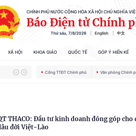
CHÍNH PHỦ NƯỚC CỘNG HÒA XÃ HỘI CHỦ NGHĨA VI
Báo Điện tử Chính 
Thứ sáu, 7/8/2026
English
中文
XÃ HỘI
KHOA GIÁO
QUỐC TẾ
GÓP Ý HIẾN KẾ
Chiến dịch 500 ngày đêm tìm kiếm, quy tập và xác định danh tính hài cốt liệt sĩ
Cổng TTĐT Chính phủ
Văn phòng Chính 
Bảo vệ nền tảng tư tưởng của Đảng trong kỷ nguyên phát triển mới
Chiến dịch 500 ngày đêm tìm kiếm, quy tập và xác định danh tính hài cốt liệt sĩ
QT THACO: Đầu tư kinh doanh đóng góp cho
lâu đời Việt-Lào