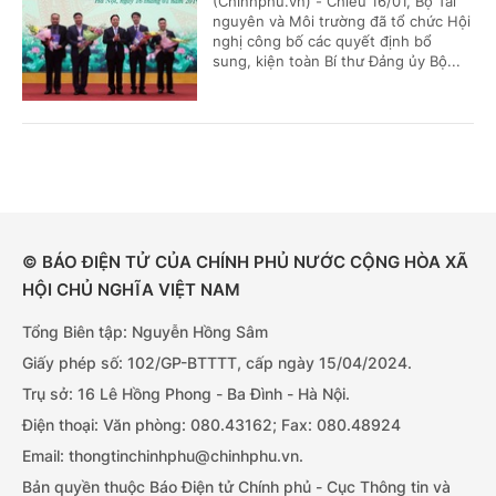
(Chinhphu.vn) - Chiều 16/01, Bộ Tài
nguyên và Môi trường đã tổ chức Hội
nghị công bố các quyết định bổ
sung, kiện toàn Bí thư Đảng ủy Bộ...
© BÁO ĐIỆN TỬ CỦA CHÍNH PHỦ NƯỚC CỘNG HÒA XÃ
HỘI CHỦ NGHĨA VIỆT NAM
Tổng Biên tập: Nguyễn Hồng Sâm
Giấy phép số: 102/GP-BTTTT, cấp ngày 15/04/2024.
Trụ sở: 16 Lê Hồng Phong - Ba Đình - Hà Nội.
Điện thoại: Văn phòng: 080.43162; Fax: 080.48924
Email: thongtinchinhphu@chinhphu.vn.
Bản quyền thuộc Báo Điện tử Chính phủ - Cục Thông tin và