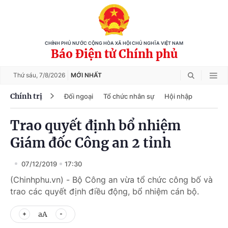
CHÍNH PHỦ NƯỚC CỘNG HÒA XÃ HỘI CHỦ NGHĨA VIỆT NAM
Báo Điện tử Chính phủ
Thứ sáu,
7/8/2026
MỚI NHẤT
Chính trị
Đối ngoại
Tổ chức nhân sự
Hội nhập
Trao quyết định bổ nhiệm
Giám đốc Công an 2 tỉnh
07/12/2019
17:30
(Chinhphu.vn) - Bộ Công an vừa tổ chức công bố và
trao các quyết định điều động, bổ nhiệm cán bộ.
aA