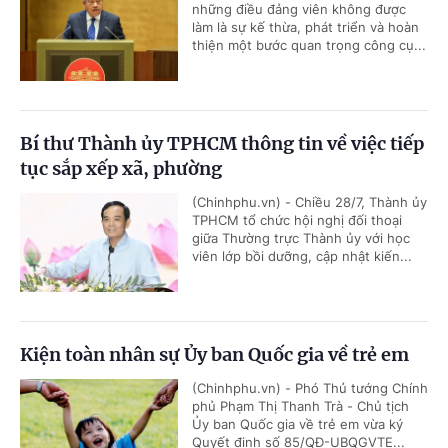
những điều đảng viên không được
làm là sự kế thừa, phát triển và hoàn
thiện một bước quan trọng công cụ...
Bí thư Thành ủy TPHCM thông tin về việc tiếp
tục sắp xếp xã, phường
(Chinhphu.vn) - Chiều 28/7, Thành ủy
TPHCM tổ chức hội nghị đối thoại
giữa Thường trực Thành ủy với học
viên lớp bồi dưỡng, cập nhật kiến...
Kiện toàn nhân sự Ủy ban Quốc gia về trẻ em
(Chinhphu.vn) - Phó Thủ tướng Chính
phủ Phạm Thị Thanh Trà - Chủ tịch
Ủy ban Quốc gia về trẻ em vừa ký
Quyết định số 85/QĐ-UBQGVTE...