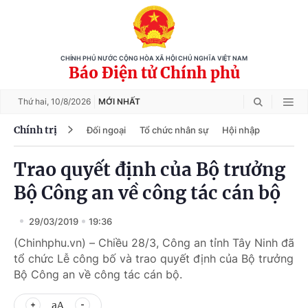
CHÍNH PHỦ NƯỚC CỘNG HÒA XÃ HỘI CHỦ NGHĨA VIỆT NAM
Báo Điện tử Chính phủ
Thứ hai,
10/8/2026
MỚI NHẤT
Chính trị
Đối ngoại
Tổ chức nhân sự
Hội nhập
Trao quyết định của Bộ trưởng
Bộ Công an về công tác cán bộ
29/03/2019
19:36
(Chinhphu.vn) – Chiều 28/3, Công an tỉnh Tây Ninh đã
tổ chức Lễ công bố và trao quyết định của Bộ trưởng
Bộ Công an về công tác cán bộ.
aA