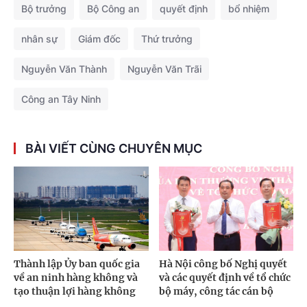
Bộ trưởng
Bộ Công an
quyết định
bổ nhiệm
nhân sự
Giám đốc
Thứ trưởng
Nguyễn Văn Thành
Nguyễn Văn Trãi
Công an Tây Ninh
BÀI VIẾT CÙNG CHUYÊN MỤC
Hà Nội công bố Nghị quyết
Thành lập Ủy ban quốc gia
và các quyết định về tổ chức
về an ninh hàng không và
bộ máy, công tác cán bộ
tạo thuận lợi hàng không