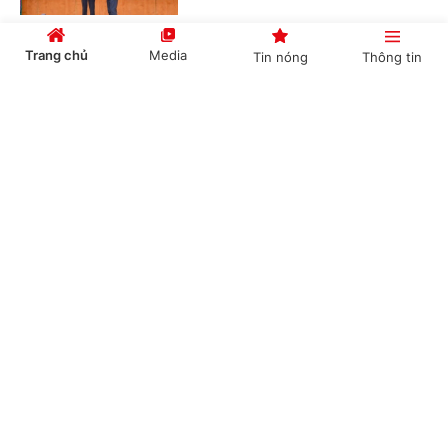
Trang chủ
Media
Tin nóng
Thông tin
Đồng chí Lê Quang Tùng giữ chức Bí thư Tỉnh
ủy An Giang
Cổng TTĐT Chính phủ
English
中文
(Chinhphu.vn) - Đồng chí Lê Quang
Tùng, Bí thư Thành ủy Cần Thơ được
Bộ chính trị, Ban Bí thư điều động, chỉ
định giữ chức vụ Bí thư Tỉnh ủy An...
Chuyên mục
Thành lập BCĐ Trung ương Chương trình
CHÍNH TRỊ
KINH TẾ
mục tiêu quốc gia phòng, chống ma túy
VĂN HÓA
XÃ HỘI
(Chinhphu.vn) - Thủ tướng Chính phủ
Lê Minh Hưng ký Quyết định số
KHOA GIÁO
QUỐC TẾ
1356/QĐ-TTg thành lập Ban Chỉ đạo
Trung ương Chương trình mục tiêu...
GÓP Ý HIẾN KẾ