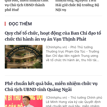
quả bầu, miễn nhiệm chức
nhiệm ông Nguyễn Tiến
vụ Chủ tịch UBND thành
Hải giữ chức Bộ trưởng Bộ
phố Huế
Nội vụ
ĐỌC THÊM
Quy chế tổ chức, hoạt động của Ban Chỉ đạo tổ
chức thi hành án vụ án Vạn Thịnh Phát
(Chinhphu.vn) - Phó Thủ tướng
Thường trực Phạm Gia Túc - Trưởng
Ban Chỉ đạo liên ngành Trung ương
về tổ chức thi hành án, thu hồi tài...
Phê chuẩn kết quả bầu, miễn nhiệm chức vụ
Chủ tịch UBND tỉnh Quảng Ngãi
(Chinhphu.vn) - Thủ tướng Chính phủ
Lê Minh Hưng vừa ký các Quyết định
phê chuẩn kết quả bầu, miễn nhiệm