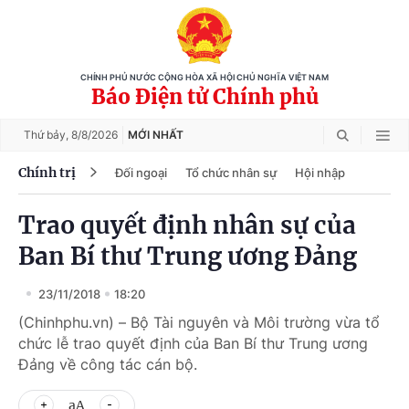
CHÍNH PHỦ NƯỚC CỘNG HÒA XÃ HỘI CHỦ NGHĨA VIỆT NAM
Báo Điện tử Chính phủ
Thứ bảy,
8/8/2026
MỚI NHẤT
Chính trị
Đối ngoại
Tổ chức nhân sự
Hội nhập
Trao quyết định nhân sự của
Ban Bí thư Trung ương Đảng
23/11/2018
18:20
(Chinhphu.vn) – Bộ Tài nguyên và Môi trường vừa tổ
chức lễ trao quyết định của Ban Bí thư Trung ương
Đảng về công tác cán bộ.
aA