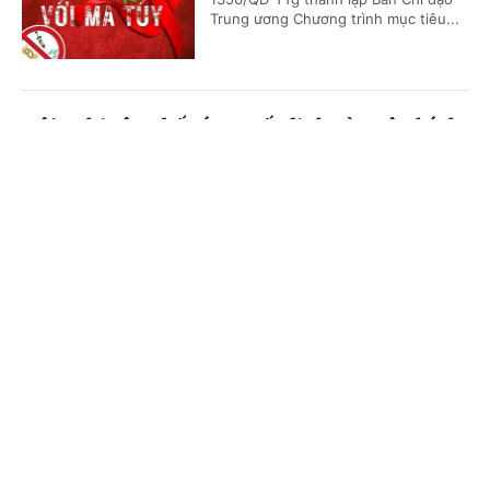
Trung ương Chương trình mục tiêu...
Hội nghị công bố các quyết định của Bộ Chính
trị, Ban Bí thư về công tác cán bộ
Cổng TTĐT Chính phủ
English
中文
(Chinhphu.vn) - Sáng 23/7, tại Trụ sở
Trung ương Đảng, Ủy viên Bộ Chính
Trang chủ
Media
Tin nóng
Thông tin
trị, Thường trực Ban Bí thư Trần Cẩm
Tú chủ trì Hội nghị công bố các...
Chuyên mục
Thủ tướng Chính phủ Lê Minh Hưng làm
CHÍNH TRỊ
KINH TẾ
Trưởng Ban Chỉ đạo Phòng thủ dân sự quốc
gia
VĂN HÓA
XÃ HỘI
(Chinhphu.vn) - Thủ tướng Chính phủ
KHOA GIÁO
QUỐC TẾ
Lê Minh Hưng vừa ký Quyết định số
1328/QĐ-TTg ngày 21/7/2026 về việc