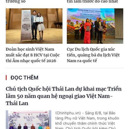
trường số
tín làm thước đo cao nhất
Đoàn học sinh Việt Nam
Cục Du lịch Quốc gia xúc
xuất sắc đạt 8 HCV tại Cuộc
tiến, quảng bá du lịch Việt
thi Âm nhạc quốc tế 2026
Nam ra quốc tế
ĐỌC THÊM
Chủ tịch Quốc hội Thái Lan dự khai mạc Triển
lãm 50 năm quan hệ ngoại giao Việt Nam-
Thái Lan
(Chinhphu.vn) - Sáng 6/8, tại Bảo
tàng Phụ nữ Việt Nam, trong khuôn
khổ chuyến thăm chính thức Việt
Nam, Chủ tịch Quốc hội kiêm Chủ...