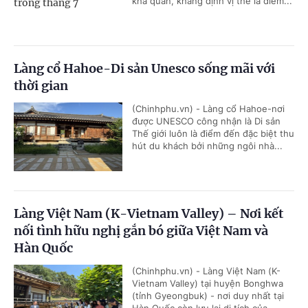
khả quan, khẳng định vị thế là điểm...
Làng cổ Hahoe-Di sản Unesco sống mãi với
thời gian
(Chinhphu.vn) - Làng cổ Hahoe-nơi
được UNESCO công nhận là Di sản
Thế giới luôn là điểm đến đặc biệt thu
hút du khách bởi những ngôi nhà...
Làng Việt Nam (K-Vietnam Valley) – Nơi kết
nối tình hữu nghị gắn bó giữa Việt Nam và
Hàn Quốc
(Chinhphu.vn) - Làng Việt Nam (K-
Vietnam Valley) tại huyện Bonghwa
(tỉnh Gyeongbuk) - nơi duy nhất tại
Hàn Quốc còn lưu lại di tích của...