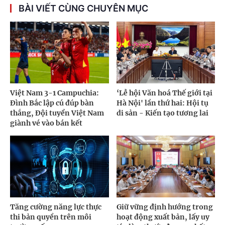
BÀI VIẾT CÙNG CHUYÊN MỤC
Việt Nam 3-1 Campuchia:
‘Lễ hội Văn hoá Thế giới tại
Đình Bắc lập cú đúp bàn
Hà Nội' lần thứ hai: Hội tụ
thắng, Đội tuyển Việt Nam
di sản - Kiến tạo tương lai
giành vé vào bán kết
Tăng cường năng lực thực
Giữ vững định hướng trong
thi bản quyền trên môi
hoạt động xuất bản, lấy uy