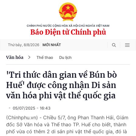
CHÍNH PHỦ NƯỚC CỘNG HÒA XÃ HỘI CHỦ NGHĨA VIỆT NAM
Báo Điện tử Chính phủ
Thứ bảy,
8/8/2026
MỚI NHẤT
Văn hóa
Thể thao
Du lịch
'Tri thức dân gian về Bún bò
Huế' được công nhận Di sản
văn hóa phi vật thể quốc gia
05/07/2025
16:43
(Chinhphu.vn) - Chiều 5/7, ông Phan Thanh Hải, Giám
đốc Sở Văn hóa và Thể thao TP. Huế cho biết, thành
phố vừa có thêm 2 di sản phi vật thể quốc gia, đó là