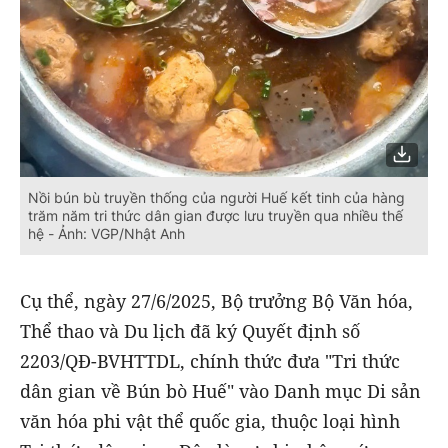
Nồi bún bù truyền thống của người Huế kết tinh của hàng
trăm năm tri thức dân gian được lưu truyền qua nhiều thế
hệ - Ảnh: VGP/Nhật Anh
Cụ thể, ngày 27/6/2025, Bộ trưởng Bộ Văn hóa,
Thể thao và Du lịch đã ký Quyết định số
2203/QĐ-BVHTTDL, chính thức đưa "Tri thức
dân gian về Bún bò Huế" vào Danh mục Di sản
văn hóa phi vật thể quốc gia, thuộc loại hình