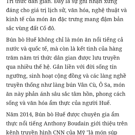
Tri thức dân gian. Đây là sự ghi nhận xứng
đáng cho giá trị lịch sử, văn hóa, nghệ thuật và
kinh tế của món ăn đặc trưng mang đậm bản
sắc vùng đất Cố đô.
Bún bò Huế không chỉ là món ăn nổi tiếng cả
nước và quốc tế, mà còn là kết tinh của hàng
trăm năm tri thức dân gian được lưu truyền
qua nhiều thế hệ. Gắn liền với đời sống tín
ngưỡng, sinh hoạt cộng đồng và các làng nghề
truyền thống như làng bún Vân Cù, Ô Sa, món
ăn này phản ánh sâu sắc tâm hồn, phong cách
sống và văn hóa ẩm thực của người Huế.
Năm 2014, Bún bò Huế được chuyên gia ẩm
thực nổi tiếng Anthony Boudain giới thiệu trên
kênh truyền hình CNN của Mỹ "là món súp