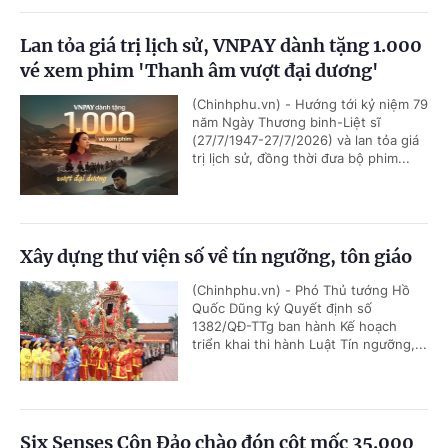
Lan tỏa giá trị lịch sử, VNPAY dành tặng 1.000
vé xem phim 'Thanh âm vượt đại dương'
(Chinhphu.vn) - Hướng tới kỷ niệm 79
năm Ngày Thương binh-Liệt sĩ
(27/7/1947-27/7/2026) và lan tỏa giá
trị lịch sử, đồng thời đưa bộ phim...
Xây dựng thư viện số về tín ngưỡng, tôn giáo
(Chinhphu.vn) - Phó Thủ tướng Hồ
Quốc Dũng ký Quyết định số
1382/QĐ-TTg ban hành Kế hoạch
triển khai thi hành Luật Tín ngưỡng,...
Six Senses Côn Đảo chào đón cột mốc 35.000