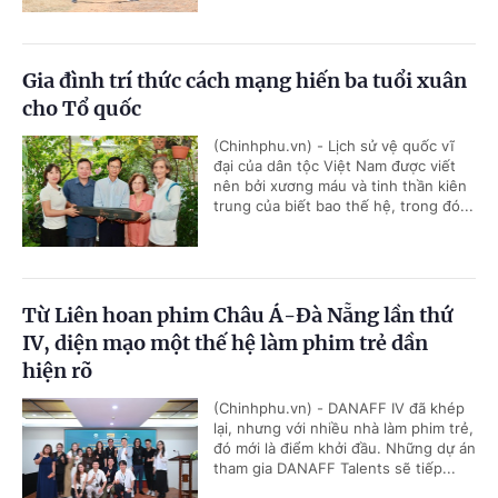
Gia đình trí thức cách mạng hiến ba tuổi xuân
cho Tổ quốc
(Chinhphu.vn) - Lịch sử vệ quốc vĩ
đại của dân tộc Việt Nam được viết
nên bởi xương máu và tinh thần kiên
trung của biết bao thế hệ, trong đó...
Từ Liên hoan phim Châu Á-Đà Nẵng lần thứ
IV, diện mạo một thế hệ làm phim trẻ dần
hiện rõ
(Chinhphu.vn) - DANAFF IV đã khép
lại, nhưng với nhiều nhà làm phim trẻ,
đó mới là điểm khởi đầu. Những dự án
tham gia DANAFF Talents sẽ tiếp...