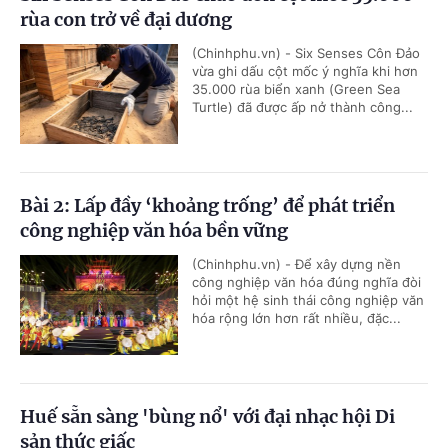
rùa con trở về đại dương
(Chinhphu.vn) - Six Senses Côn Đảo
vừa ghi dấu cột mốc ý nghĩa khi hơn
35.000 rùa biển xanh (Green Sea
Turtle) đã được ấp nở thành công...
Bài 2: Lấp đầy ‘khoảng trống’ để phát triển
công nghiệp văn hóa bền vững
(Chinhphu.vn) - Để xây dựng nền
công nghiệp văn hóa đúng nghĩa đòi
hỏi một hệ sinh thái công nghiệp văn
hóa rộng lớn hơn rất nhiều, đặc...
Huế sẵn sàng 'bùng nổ' với đại nhạc hội Di
sản thức giấc