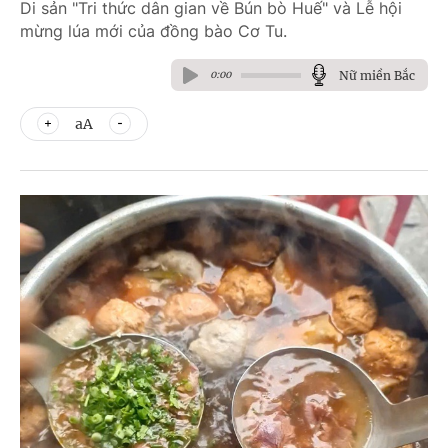
Di sản "Tri thức dân gian về Bún bò Huế" và Lễ hội
mừng lúa mới của đồng bào Cơ Tu.
Nữ miền Bắc
0:00
aA