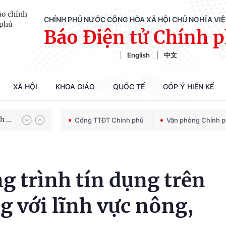
CHÍNH PHỦ NƯỚC CỘNG HÒA XÃ HỘI CHỦ NGHĨA VI
Báo Điện tử Chính 
English
中文
XÃ HỘI
KHOA GIÁO
QUỐC TẾ
GÓP Ý HIẾN KẾ
Chiến dịch 500 ngày đêm tìm kiếm, quy tập và xác định danh tính hài cốt liệt sĩ
100 ngày xử lý các điểm nghẽn về chuyển đổi số
Cổng TTĐT Chính phủ
Văn phòng Chính 
g trình tín dụng trên
g với lĩnh vực nông,