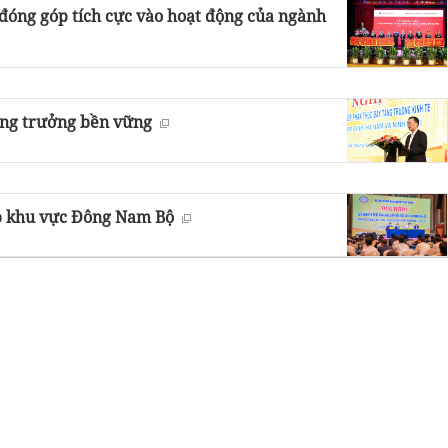
 đóng góp tích cực vào hoạt động của ngành
ăng trưởng bền vững
p khu vực Đông Nam Bộ