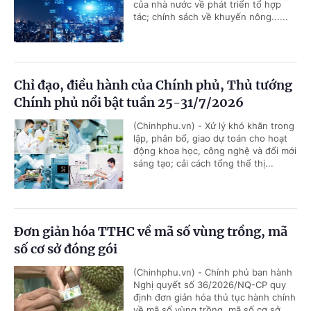
của nhà nước về phát triển tổ hợp
tác; chính sách về khuyến nông......
Chỉ đạo, điều hành của Chính phủ, Thủ tướng
Chính phủ nổi bật tuần 25-31/7/2026
(Chinhphu.vn) - Xử lý khó khăn trong
lập, phân bổ, giao dự toán cho hoạt
động khoa học, công nghệ và đổi mới
sáng tạo; cải cách tổng thể thị...
Đơn giản hóa TTHC về mã số vùng trồng, mã
số cơ sở đóng gói
(Chinhphu.vn) - Chính phủ ban hành
Nghị quyết số 36/2026/NQ-CP quy
định đơn giản hóa thủ tục hành chính
về mã số vùng trồng, mã số cơ sở...