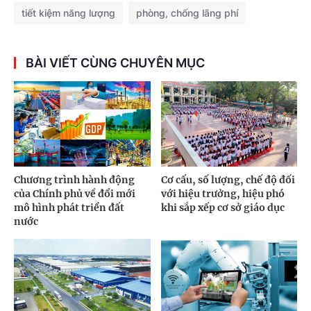
tiết kiệm năng lượng
phòng, chống lãng phí
BÀI VIẾT CÙNG CHUYÊN MỤC
Chương trình hành động
Cơ cấu, số lượng, chế độ đối
của Chính phủ về đổi mới
với hiệu trưởng, hiệu phó
mô hình phát triển đất
khi sắp xếp cơ sở giáo dục
nước