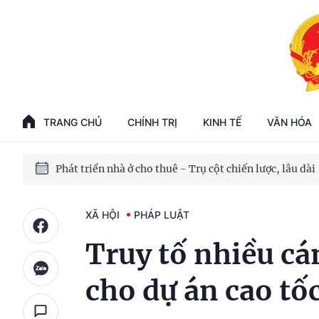
Phát triển kinh tế nhà nước trong kỷ nguyên mới
100 ngày xử lý các điểm nghẽn về chuyển đổi số
TRANG CHỦ
CHÍNH TRỊ
KINH TẾ
VĂN HÓA
Phát triển nhà ở cho thuê - Trụ cột chiến lược, lâu dài
Phát triển kinh tế nhà nước trong kỷ nguyên mới
XÃ HỘI
PHÁP LUẬT
Truy tố nhiều cán
cho dự án cao t