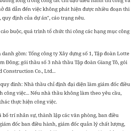
buông lỏng trong công tác chỉ đạo điều hành thi công và
ở đã dẫn đến việc không phát hiện được nhiều đoạn thi
, quy định của dự án", cáo trạng nêu.
o cáo buộc, quá trình tổ chức thi công các hạng mục công
ên danh gồm: Tổng công ty Xây dựng số 1, Tập đoàn Lotte
ơn Đông; gói thầu số 3 nhà thầu Tập đoàn Giang Tô, gói
Construction Co., Ltd...
quy đinh: Nhà thầu chỉ định đại diện làm giám đốc điều
 công việc... Nếu nhà thầu không làm theo yêu cầu,
khác thực hiện công việc.
 bố trí nhân sự, thành lập các văn phòng, ban điều
 giám đốc ban điều hành, giám đốc quản lý chất lượng,