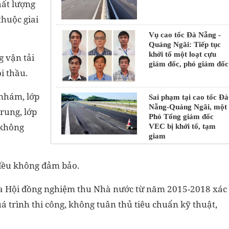
hất lượng
thuộc giai
Vụ cao tốc Đà Nẵng -
Quảng Ngãi: Tiếp tục
khởi tố một loạt cựu
 vận tải
giám đốc, phó giám đốc
i thầu.
 nhám, lớp
Sai phạm tại cao tốc Đà
Nẵng-Quảng Ngãi, một
rung, lớp
Phó Tổng giám đốc
 không
VEC bị khởi tố, tạm
giam
 đều không đảm bảo.
của Hội đồng nghiệm thu Nhà nước từ năm 2015-2018 xác
uá trình thi công, không tuân thủ tiêu chuẩn kỹ thuật,