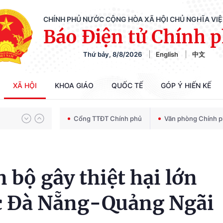
CHÍNH PHỦ NƯỚC CỘNG HÒA XÃ HỘI CHỦ NGHĨA VI
Báo Điện tử Chính 
Thứ bảy, 8/8/2026
English
中文
Chiến dịch 500 ngày đêm tìm kiếm, quy tập và xác định danh tính hài cốt liệt sĩ
XÃ HỘI
KHOA GIÁO
QUỐC TẾ
GÓP Ý HIẾN KẾ
Bảo vệ nền tảng tư tưởng của Đảng trong kỷ nguyên phát triển mới
Cổng TTĐT Chính phủ
Văn phòng Chính 
Chiến dịch 500 ngày đêm tìm kiếm, quy tập và xác định danh tính hài cốt liệt sĩ
 bộ gây thiệt hại lớn
ốc Đà Nẵng-Quảng Ngãi