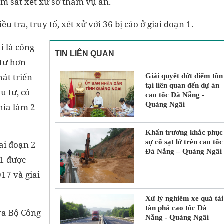
ểm sát xét xử sơ thẩm vụ án.
u tra, truy tố, xét xử với 36 bị cáo ở giai đoạn 1.
 là công
TIN LIÊN QUAN
 tư hơn
hát triển
Giải quyết dứt điểm tồn
tại liên quan đến dự án
u tư, có
cao tốc Đà Nẵng -
Quảng Ngãi
hia làm 2
Khẩn trương khắc phục
sự cố sạt lở trên cao tốc
ai đoạn 2
Đà Nẵng – Quảng Ngãi
 1 được
17 và giai
Xử lý nghiêm xe quá tải
tàn phá cao tốc Đà
ra Bộ Công
Nẵng - Quảng Ngãi