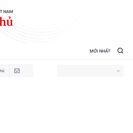
ỆT NAM
phủ
MỚI NHẤT
phủ
An Giang
Bắc Ninh
Cao Bằng