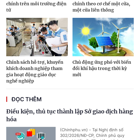
chính trên môi trường điện
chính theo cơ chế một cửa,
tử
một cửa liên thông
Chính sách hỗ trợ, khuyến
Chủ động ứng phó với biến
khích doanh nghiệp tham
đổi khí hậu trong thời kỳ
gia hoạt động giáo dục
mới
nghề nghiệp
ĐỌC THÊM
Điều kiện, thủ tục thành lập Sở giao dịch hàng
hóa
(Chinhphu.vn) - Tại Nghị định số
302/2026/NĐ-CP, Chính phủ quy