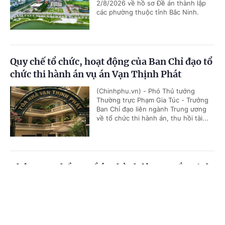
2/8/2026 về hồ sơ Đề án thành lập
các phường thuộc tỉnh Bắc Ninh.
Quy chế tổ chức, hoạt động của Ban Chỉ đạo tổ
chức thi hành án vụ án Vạn Thịnh Phát
(Chinhphu.vn) - Phó Thủ tướng
Thường trực Phạm Gia Túc - Trưởng
Ban Chỉ đạo liên ngành Trung ương
về tổ chức thi hành án, thu hồi tài...
Thông qua hồ sơ Đề án thành lập TP Bắc Ninh
trực thuộc Trung ương
Cổng TTĐT Chính phủ
English
中文
(Chinhphu.vn) - Tại Nghị quyết số
205/NQ-CP ngày 1/8/2026, Chính
Trang chủ
Media
Tin nóng
Thông tin
phủ thông qua hồ sơ Đề án thành lập
thành phố Bắc Ninh trực thuộc...