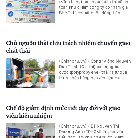
(Vĩnh Long) hỏi, người dân tại xã an
toàn khu đi làm công ty có tham gia
BHYT thì có bắt buộc đóng tiền...
Chủ nguồn thải chịu trách nhiệm chuyển giao
chất thải
(Chinhphu.vn) - Công ty ông Nguyễn
Đức Thịnh (Gia Lai) có lượng bao
cước (polypropylene) thải ra từ quá
trình nhận hàng nguyên liệu của...
Chế độ giảm định mức tiết dạy đối với giáo
viên kiêm nhiệm
(Chinhphu.vn) - Bà Nguyễn Thị
Phương Anh (TPHCM) là giáo viên
tiểu học, làm chủ nhiệm lớp, kiêm