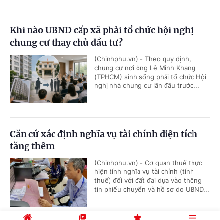
Khi nào UBND cấp xã phải tổ chức hội nghị
chung cư thay chủ đầu tư?
(Chinhphu.vn) - Theo quy định,
chung cư nơi ông Lê Minh Khang
(TPHCM) sinh sống phải tổ chức Hội
nghị nhà chung cư lần đầu trước...
Căn cứ xác định nghĩa vụ tài chính diện tích
tăng thêm
(Chinhphu.vn) - Cơ quan thuế thực
hiện tính nghĩa vụ tài chính (tính
thuế) đối với đất đai dựa vào thông
tin phiếu chuyển và hồ sơ do UBND...