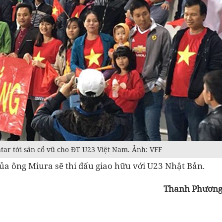
atar tới sân cổ vũ cho ĐT U23 Việt Nam. Ảnh: VFF
 của ông Miura sẽ thi đấu giao hữu với U23 Nhật Bản.
Thanh Phươn