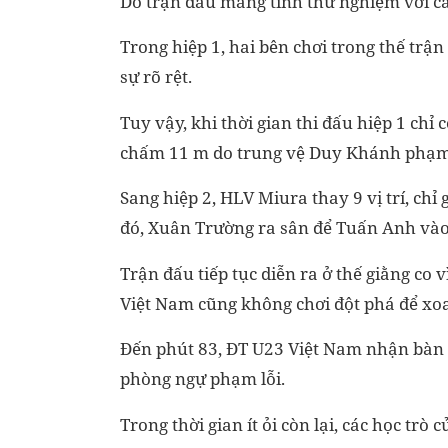
Do trận đấu mang tính thử nghiệm với cả 
Trong hiệp 1, hai bên chơi trong thế trận
sự rõ rệt.
Tuy vậy, khi thời gian thi đấu hiệp 1 chỉ
chấm 11 m do trung vệ Duy Khánh phạm 
Sang hiệp 2, HLV Miura thay 9 vị trí, ch
đó, Xuân Trường ra sân để Tuấn Anh vào
Trận đấu tiếp tục diễn ra ở thế giằng co
Việt Nam cũng không chơi đột phá để xo
Đến phút 83, ĐT U23 Việt Nam nhận bàn 
phòng ngự phạm lỗi.
Trong thời gian ít ỏi còn lại, các học tr