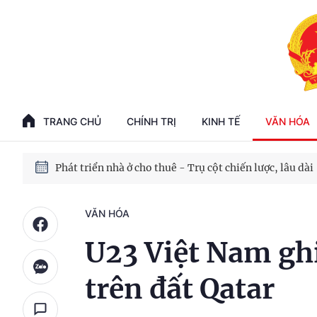
Phát triển kinh tế nhà nước trong kỷ nguyên mới
100 ngày xử lý các điểm nghẽn về chuyển đổi số
TRANG CHỦ
CHÍNH TRỊ
KINH TẾ
VĂN HÓA
Phát triển nhà ở cho thuê - Trụ cột chiến lược, lâu dài
Phát triển kinh tế nhà nước trong kỷ nguyên mới
VĂN HÓA
U23 Việt Nam ghi
trên đất Qatar