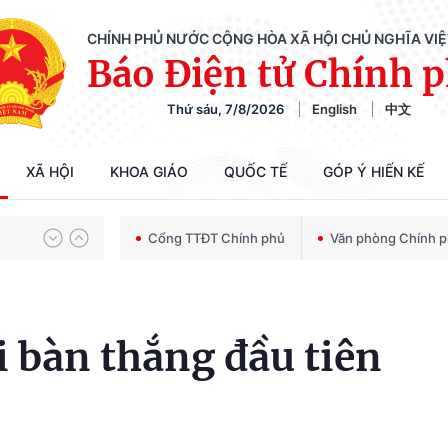
CHÍNH PHỦ NƯỚC CỘNG HÒA XÃ HỘI CHỦ NGHĨA VI
Báo Điện tử Chính 
Thứ sáu, 7/8/2026
English
中文
Chiến dịch 500 ngày đêm tìm kiếm, quy tập và xác định danh tính hài cốt liệt sĩ
XÃ HỘI
KHOA GIÁO
QUỐC TẾ
GÓP Ý HIẾN KẾ
Bảo vệ nền tảng tư tưởng của Đảng trong kỷ nguyên phát triển mới
Cổng TTĐT Chính phủ
Văn phòng Chính 
Chiến dịch 500 ngày đêm tìm kiếm, quy tập và xác định danh tính hài cốt liệt sĩ
 bàn thắng đầu tiên