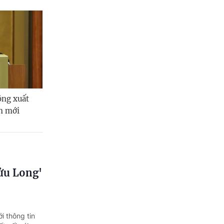
ộng xuất
ạn mới
ửu Long'
i thông tin