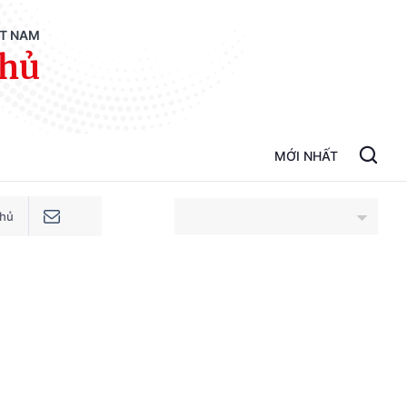
ỆT NAM
phủ
MỚI NHẤT
phủ
An Giang
Bắc Ninh
Cao Bằng