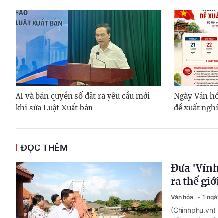
AI và bản quyền số đặt ra yêu cầu mới
Ngày Văn hó
khi sửa Luật Xuất bản
đề xuất nghỉ
ĐỌC THÊM
Đưa 'Vĩnh
ra thế giớ
Văn hóa
1 ngà
(Chinhphu.vn) 