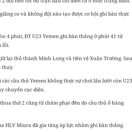
2 đội nên tốc độ trận đấu chỉ diễn ra ở mức trung bình.
 giằng co và không đội nào tạo được cơ hội ghi bàn thực
 còn 4 phút, ĐT U23 Yemen ghi bàn thắng ở phút 41 từ
lỗi.
ỉ giữ lại thủ thành Minh Long và tiền vệ Xuân Trường. Sa
 thay.
 vì các cầu thủ Yemen không thực sự chơi lấn lướt còn U2
ay chuyển cục diện.
thua thứ 2 cũng từ chấm phạt đền do cầu thủ ở hàng
ò của HLV Miura đã gia tăng áp lực nhằm ghi bàn thắng.