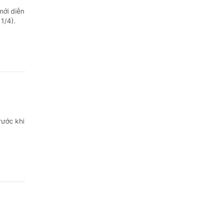
mới diễn
1/4).
rước khi