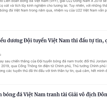
eo Liên đoàn Bóng đá Việt Nam (VFF), giải U22 Đông Nam Á 2019 sẽ 
cọ xát và tích lũy kinh nghiệm cho tương lai. Tuy nhiên, với những th
bóng đá Việt Nam trong năm qua, nhiệm vụ của U22 Việt Nam vẫn ph
ểu dương Đội tuyển Việt Nam thi đấu tự tin, 
c
ay sau chiến thắng của Đội tuyển bóng đá nam trước đối thủ Jordan 
 2019, qua Cổng Thông tin điện tử Chính phủ, Thủ tướng Chính ph
g các tuyển thủ đã thi đấu với tinh thần tự tin, quả cảm, hết mình đ
n bóng đá Việt Nam tranh tài Giải vô địch Đô