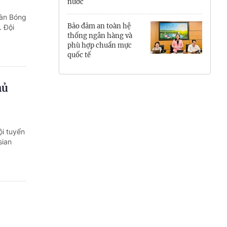
nước
Hưng Yên
oàn Bóng
Bảo đảm an toàn hệ
. Đội
Hải Phòng
thống ngân hàng và
phù hợp chuẩn mực
quốc tế
Khánh Hòa
Lai Châu
hủ
Lào Cai
Lâm Đồng
ội tuyển
sian
Lạng Sơn
Nghệ An
Ninh Bình
Phú Thọ