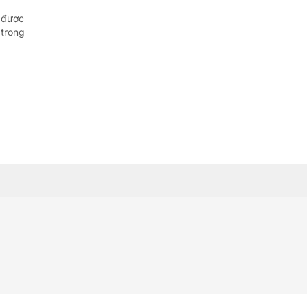
i được
 trong