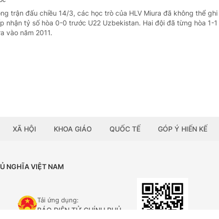
ong trận đấu chiều 14/3, các học trò của HLV Miura đã không thể gh
p nhận tỷ số hòa 0-0 trước U22 Uzbekistan. Hai đội đã từng hòa 1-1
 ra vào năm 2011.
XÃ HỘI
KHOA GIÁO
QUỐC TẾ
GÓP Ý HIẾN KẾ
HỦ NGHĨA VIỆT NAM
Tải ứng dụng:
BÁO ĐIỆN TỬ CHÍNH PHỦ