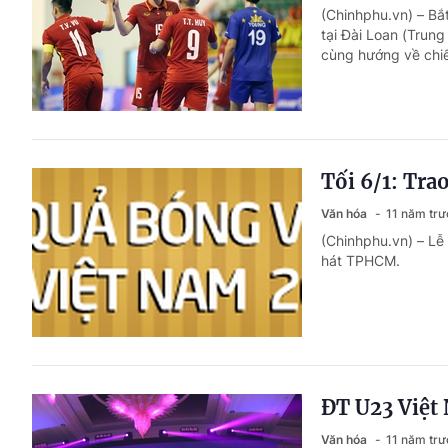
(Chinhphu.vn) – Bắt
tại Đài Loan (Trung
cùng hướng về chiế
Tối 6/1: Tra
Văn hóa
11 năm trư
(Chinhphu.vn) – Lễ 
hát TPHCM.
ĐT U23 Việt
Văn hóa
11 năm trư