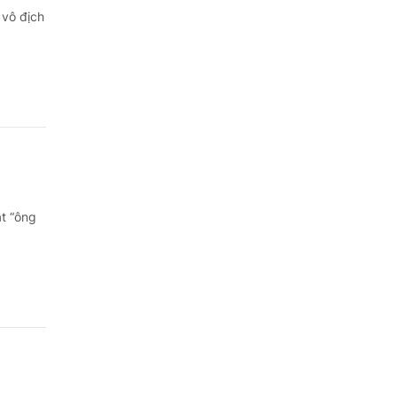
 vô địch
ạt “ông