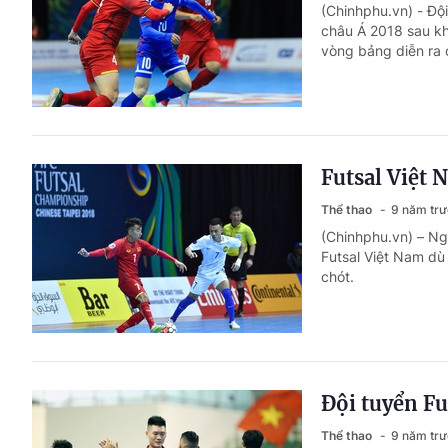
(Chinhphu.vn) - Đội
châu Á 2018 sau kh
vòng bảng diễn ra c
Futsal Việt
Thể thao
9 năm tr
(Chinhphu.vn) – Ngà
Futsal Việt Nam dù 
chót.
Đội tuyển Fu
Thể thao
9 năm tr