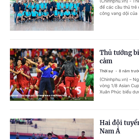
(Chinhphu.vn) - Th
để các cầu thủ trẻ 
công vang dội của 
Thủ tướng bi
cảm
Thời sự
8 năm trướ
(Chinhphu.vn) – Ng
vòng 1/8 Asian Cup
Xuân Phúc biểu dươn
Hai đội tuyể
Nam Á