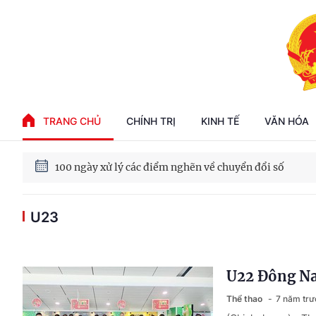
Phát triển kinh tế nhà nước trong kỷ nguyên mới
TRANG CHỦ
CHÍNH TRỊ
KINH TẾ
VĂN HÓA
100 ngày xử lý các điểm nghẽn về chuyển đổi số
U23
Phát triển nhà ở cho thuê - Trụ cột chiến lược, lâu dài
Phát triển kinh tế nhà nước trong kỷ nguyên mới
U22 Đông Na
Thể thao
7 năm trư