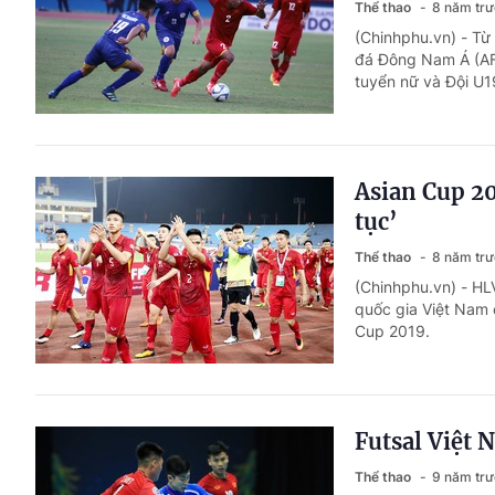
Thể thao
8 năm tr
(Chinhphu.vn) - Từ
đá Đông Nam Á (AFF
tuyển nữ và Đội U1
Asian Cup 20
tục’
Thể thao
8 năm tr
(Chinhphu.vn) - HL
quốc gia Việt Nam 
Cup 2019.
Futsal Việt 
Thể thao
9 năm tr