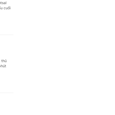
Quảng Ngãi
tsal
u cuối
Quảng Ninh
Quảng Trị
Sơn La
Thanh Hóa
Thái Nguyên
 thủ
phút
Thừa Thiên Huế
Tuyên Quang
Tây Ninh
Vĩnh Long