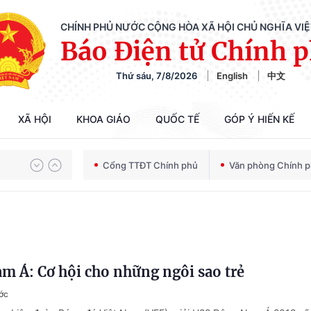
CHÍNH PHỦ NƯỚC CỘNG HÒA XÃ HỘI CHỦ NGHĨA VI
Báo Điện tử Chính 
Thứ sáu, 7/8/2026
English
中文
XÃ HỘI
KHOA GIÁO
QUỐC TẾ
GÓP Ý HIẾN KẾ
Chiến dịch 500 ngày đêm tìm kiếm, quy tập và xác định danh tính hài cốt liệt sĩ
Cổng TTĐT Chính phủ
Văn phòng Chính 
Bảo vệ nền tảng tư tưởng của Đảng trong kỷ nguyên phát triển mới
m Á: Cơ hội cho những ngôi sao trẻ
Chiến dịch 500 ngày đêm tìm kiếm, quy tập và xác định danh tính hài cốt liệt sĩ
ớc