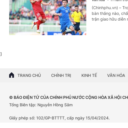
(Chinhphu.vn) – Tr
bàn thắng nào, chấ
trận giao hữu diễn
}
TRANG CHỦ
CHÍNH TRỊ
KINH TẾ
VĂN HÓA
© BÁO ĐIỆN TỬ CỦA CHÍNH PHỦ NƯỚC CỘNG HÒA XÃ HỘI C
Tổng Biên tập: Nguyễn Hồng Sâm
Giấy phép số: 102/GP-BTTTT, cấp ngày 15/04/2024.
Trụ sở: 16 Lê Hồng Phong - Ba Đình - Hà Nội;