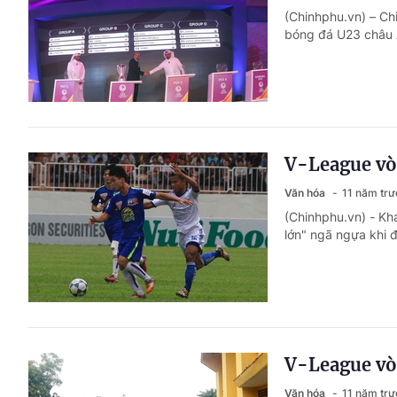
(Chinhphu.vn) – Ch
bóng đá U23 châu 
V-League vò
Văn hóa
11 năm trư
(Chinhphu.vn) - Kh
lớn" ngã ngựa khi đ
V-League vò
Văn hóa
11 năm trư