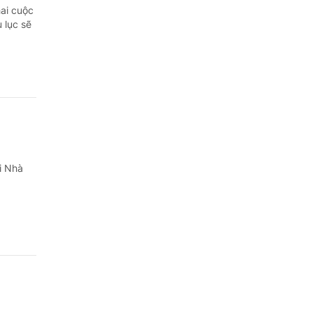
hai cuộc
 lục sẽ
i Nhà