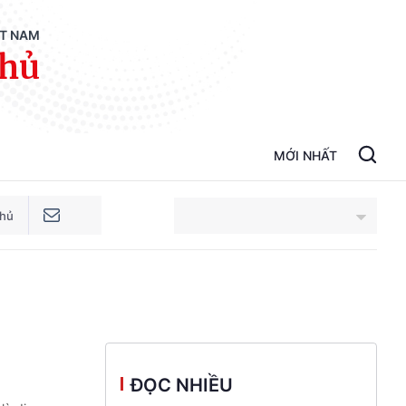
ỆT NAM
phủ
MỚI NHẤT
phủ
An Giang
Bắc Ninh
Cao Bằng
ĐỌC NHIỀU