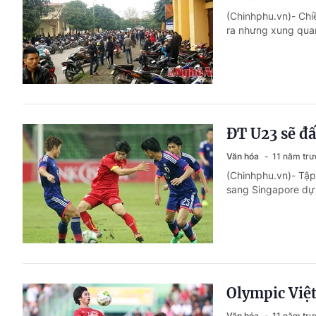
(Chinhphu.vn)- Chi
ra nhưng xung quanh
ĐT U23 sẽ đấ
Văn hóa
11 năm trư
(Chinhphu.vn)- Tập 
sang Singapore dự
Olympic Việt
Văn hóa
11 năm trư