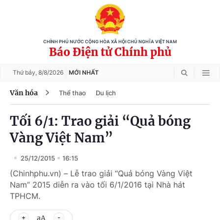
CHÍNH PHỦ NƯỚC CỘNG HÒA XÃ HỘI CHỦ NGHĨA VIỆT NAM
Báo Điện tử Chính phủ
Thứ bảy,
8/8/2026
MỚI NHẤT
Văn hóa
Thể thao
Du lịch
Tối 6/1: Trao giải “Quả bóng
Vàng Việt Nam”
25/12/2015
16:15
(Chinhphu.vn) – Lễ trao giải “Quả bóng Vàng Việt
Nam” 2015 diễn ra vào tối 6/1/2016 tại Nhà hát
TPHCM.
aA