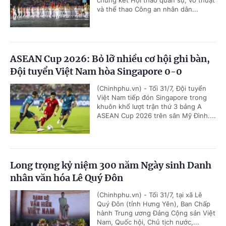
chung kết Hội thao quân sự, võ thuật
và thể thao Công an nhân dân...
ASEAN Cup 2026: Bỏ lỡ nhiều cơ hội ghi bàn,
Đội tuyển Việt Nam hòa Singapore 0-0
(Chinhphu.vn) - Tối 31/7, Đội tuyển
Việt Nam tiếp đón Singapore trong
khuôn khổ lượt trận thứ 3 bảng A
ASEAN Cup 2026 trên sân Mỹ Đình....
Long trọng kỷ niệm 300 năm Ngày sinh Danh
nhân văn hóa Lê Quý Đôn
(Chinhphu.vn) - Tối 31/7, tại xã Lê
Quý Đôn (tỉnh Hưng Yên), Ban Chấp
hành Trung ương Đảng Cộng sản Việt
Nam, Quốc hội, Chủ tịch nước,...