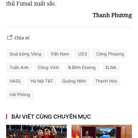
thủ Futsal xuất sắc.
Thanh Phương
Chia sẻ
Quả bóng Vàng
Việt Nam
U23
Công Phượng
Tuấn Anh
Công Vinh
B.Bình Dương
SLNA
HAGL
Hà Nội T&T
Quảng Ninh
Thanh Hóa
Hải Phòng
BÀI VIẾT CÙNG CHUYÊN MỤC