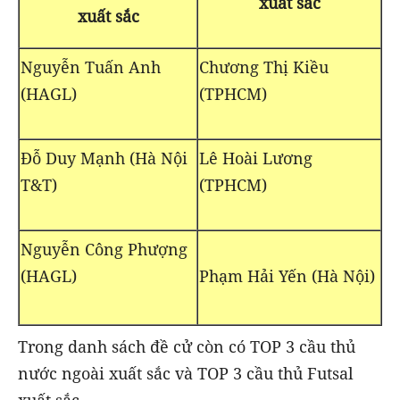
xuất sắc
xuất sắc
Nguyễn Tuấn Anh
Chương Thị Kiều
(HAGL)
(TPHCM)
Đỗ Duy Mạnh (Hà Nội
Lê Hoài Lương
T&T)
(TPHCM)
Nguyễn Công Phượng
(HAGL)
Phạm Hải Yến (Hà Nội)
Trong danh sách đề cử còn có TOP 3 cầu thủ
nước ngoài xuất sắc và TOP 3 cầu thủ Futsal