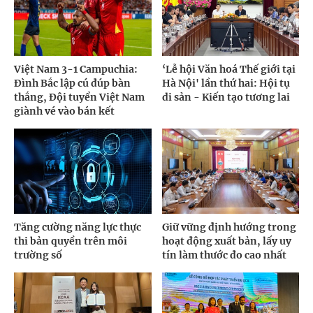
Việt Nam 3-1 Campuchia:
‘Lễ hội Văn hoá Thế giới tại
Đình Bắc lập cú đúp bàn
Hà Nội' lần thứ hai: Hội tụ
thắng, Đội tuyển Việt Nam
di sản - Kiến tạo tương lai
giành vé vào bán kết
Tăng cường năng lực thực
Giữ vững định hướng trong
thi bản quyền trên môi
hoạt động xuất bản, lấy uy
trường số
tín làm thước đo cao nhất