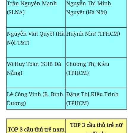
Trần Nguyên Mạnh
Nguyễn Thị Minh
(SLNA)
Nguyệt (Hà Nội)
Nguyễn Văn Quyết (Hà
Huỳnh Như (TPHCM)
Nội T&T)
Võ Huy Toàn (SHB Đà
Chương Thị Kiều
Nẵng)
(TPHCM)
Lê Công Vinh (B. Bình
Đặng Thị Kiều Trinh
Dương)
(TPHCM)
TOP 3 cầu thủ trẻ nữ
TOP 3 cầu thủ trẻ nam