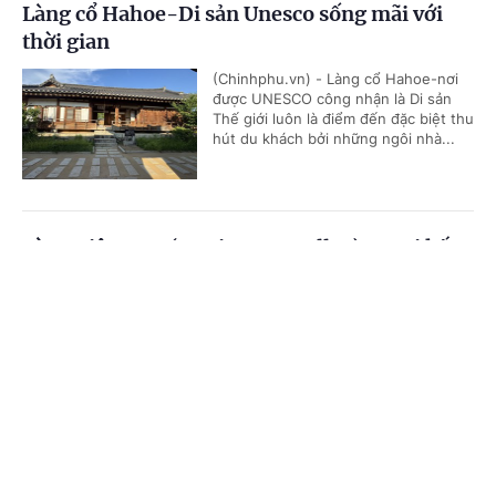
Làng cổ Hahoe-Di sản Unesco sống mãi với
thời gian
(Chinhphu.vn) - Làng cổ Hahoe-nơi
được UNESCO công nhận là Di sản
Thế giới luôn là điểm đến đặc biệt thu
hút du khách bởi những ngôi nhà...
Làng Việt Nam (K-Vietnam Valley) – Nơi kết
nối tình hữu nghị gắn bó giữa Việt Nam và
Cổng TTĐT Chính phủ
English
中文
Hàn Quốc
Trang chủ
Media
Tin nóng
Thông tin
(Chinhphu.vn) - Làng Việt Nam (K-
Vietnam Valley) tại huyện Bonghwa
(tỉnh Gyeongbuk) - nơi duy nhất tại
Hàn Quốc còn lưu lại di tích của...
Chuyên mục
CHÍNH TRỊ
KINH TẾ