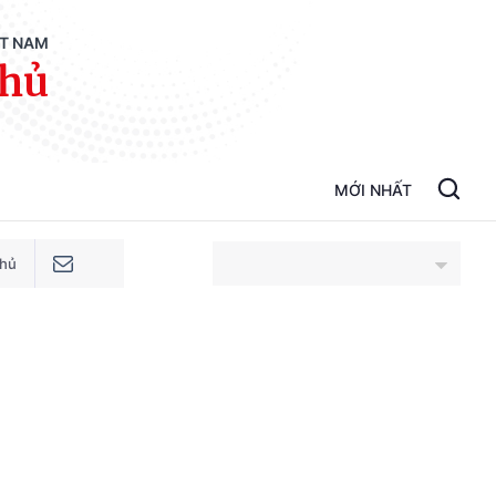
ỆT NAM
phủ
MỚI NHẤT
phủ
An Giang
Bắc Ninh
Cao Bằng