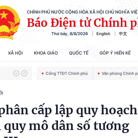
CHÍNH PHỦ NƯỚC CỘNG HÒA XÃ HỘI CHỦ NGHĨA VI
Báo Điện tử Chính 
Thứ bảy, 8/8/2026
English
中文
Chiến dịch 500 ngày đêm tìm kiếm, quy tập và xác định danh tính hài cốt liệt sĩ
XÃ HỘI
KHOA GIÁO
QUỐC TẾ
GÓP Ý HIẾN KẾ
Bảo vệ nền tảng tư tưởng của Đảng trong kỷ nguyên phát triển mới
Cổng TTĐT Chính phủ
Văn phòng Chính 
ỚI
Chiến dịch 500 ngày đêm tìm kiếm, quy tập và xác định danh tính hài cốt liệt sĩ
phân cấp lập quy hoạch
i quy mô dân số tương