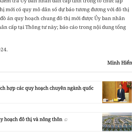
iểm tra Ủy ban nhân dân cấp tỉnh trong tổ chức lập
hị mới có quy mô dân số dự báo tương đương với đô thị
và đồ án quy hoạch chung đô thị mới được Ủy ban nhân
hân cấp tại Thông tư này; báo cáo trong nội dung tổng
024.
Minh Hiể
 tích hợp các quy hoạch chuyên ngành quốc
y hoạch đô thị và nông thôn