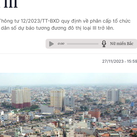
 III
 Thông tư 12/2023/TT-BXD quy định về phân cấp tổ chức
ân số dự báo tương đương đô thị loại III trở lên.
Nữ miền Bắc
0:00
27/11/2023
15:5