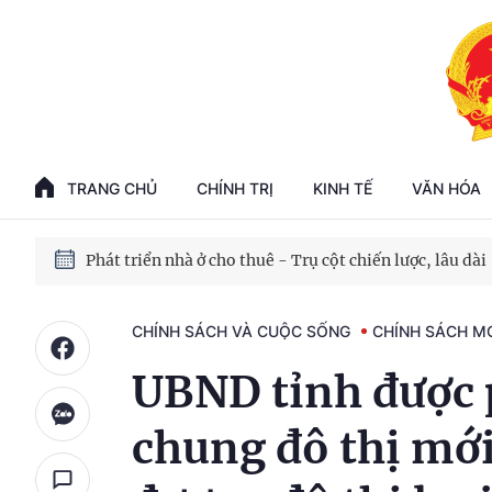
Phát triển kinh tế nhà nước trong kỷ nguyên mới
100 ngày xử lý các điểm nghẽn về chuyển đổi số
TRANG CHỦ
CHÍNH TRỊ
KINH TẾ
VĂN HÓA
Phát triển nhà ở cho thuê - Trụ cột chiến lược, lâu dài
Phát triển kinh tế nhà nước trong kỷ nguyên mới
CHÍNH SÁCH VÀ CUỘC SỐNG
CHÍNH SÁCH M
UBND tỉnh được 
chung đô thị mớ