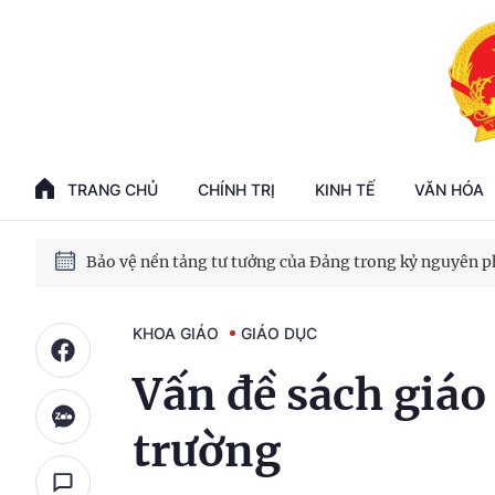
Phát triển kinh tế nhà nước trong kỷ nguyên mới
100 ngày xử lý các điểm nghẽn về chuyển đổi số
TRANG CHỦ
CHÍNH TRỊ
KINH TẾ
VĂN HÓA
Phát triển nhà ở cho thuê - Trụ cột chiến lược, lâu dài
Phát triển kinh tế nhà nước trong kỷ nguyên mới
KHOA GIÁO
GIÁO DỤC
Vấn đề sách giáo
trường