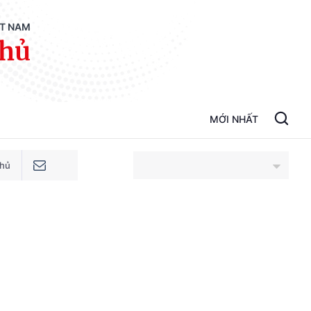
ỆT NAM
phủ
MỚI NHẤT
phủ
An Giang
Bắc Ninh
Cao Bằng