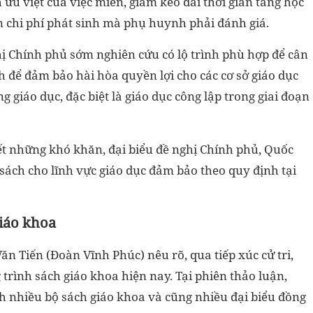
 ưu việt của việc miễn, giảm kéo dài thời gian tăng học
 chi phí phát sinh mà phụ huynh phải đánh giá.
ị Chính phủ sớm nghiên cứu có lộ trình phù hợp để cân
h để đảm bảo hài hòa quyền lợi cho các cơ sở giáo dục
giáo dục, đặc biệt là giáo dục công lập trong giai đoạn
ết những khó khăn, đại biểu đề nghị Chính phủ, Quốc
 sách cho lĩnh vực giáo dục đảm bảo theo quy định tại
iáo khoa
ăn Tiến (Đoàn Vĩnh Phúc) nêu rõ, qua tiếp xúc cử tri,
trình sách giáo khoa hiện nay. Tại phiên thảo luận,
nh nhiều bộ sách giáo khoa và cũng nhiều đại biểu đồng