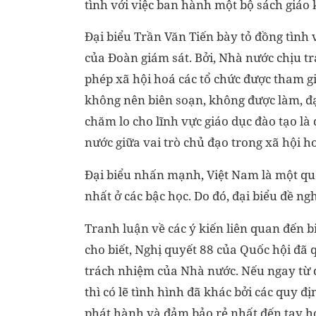
tình với việc ban hành một bộ sách giáo 
Đại biểu Trần Văn Tiến bày tỏ đồng tình
của Đoàn giám sát. Bởi, Nhà nước chịu t
phép xã hội hoá các tổ chức được tham g
không nên biên soạn, không được làm, đ
chăm lo cho lĩnh vực giáo dục đào tạo l
nước giữa vai trò chủ đạo trong xã hội 
Đại biểu nhấn mạnh, Việt Nam là một quố
nhất ở các bậc học. Do đó, đại biểu đề n
Tranh luận về các ý kiến liên quan đến 
cho biết, Nghị quyết 88 của Quốc hội đã 
trách nhiệm của Nhà nước. Nếu ngay từ 
thì có lẽ tình hình đã khác bởi các quy 
phát hành và đảm bảo rẻ nhất đến tay h