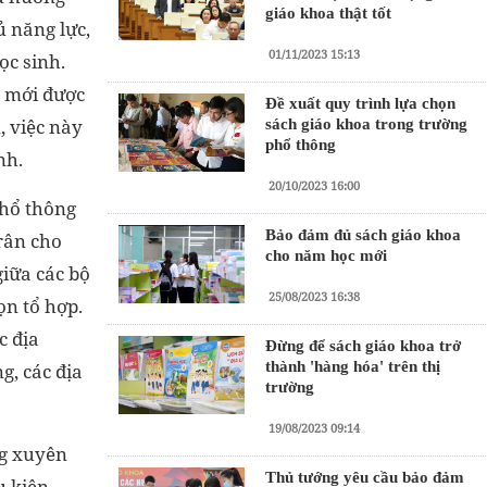
giáo khoa thật tốt
ủ năng lực,
01/11/2023 15:13
ọc sinh.
y mới được
Đề xuất quy trình lựa chọn
, việc này
sách giáo khoa trong trường
phổ thông
nh.
20/10/2023 16:00
phổ thông
Bảo đảm đủ sách giáo khoa
rân cho
cho năm học mới
giữa các bộ
25/08/2023 16:38
ọn tổ hợp.
c địa
Đừng để sách giáo khoa trở
thành 'hàng hóa' trên thị
g, các địa
trường
19/08/2023 09:14
ng xuyên
Thủ tướng yêu cầu bảo đảm
u kiện