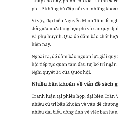
"thấp chỗ này, phình chỗ kia". Chính sách
phí sẽ không bù đắp nổi với những khoản
Vì vậy, đại biểu Nguyễn Minh Tâm đề ngh
đối giữa mức tăng học phí và các quy địn
và phụ huynh. Qua đó đảm bảo chất lượng 
hiện nay.
Ngoài ra, để đảm bảo nguồn lực giải quy
hội tiếp tục quan tâm đầu tư, bố trí ngân
Nghị quyết 34 của Quốc hội.
Nhiều băn khoăn về vấn đề sách g
Tranh luận tại phiên họp, đại biểu Trần V
nhiều cử tri băn khoăn về vấn đề chương 
nhiều đại biểu đồng tình về việc ban hà