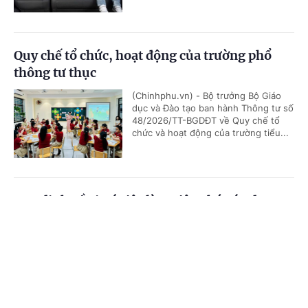
Quy chế tổ chức, hoạt động của trường phổ
thông tư thục
(Chinhphu.vn) - Bộ trưởng Bộ Giáo
dục và Đào tạo ban hành Thông tư số
48/2026/TT-BGDĐT về Quy chế tổ
chức và hoạt động của trường tiểu...
Quy định về vị trí việc làm viên chức áp dụng
từ 1/7/2026
Cổng TTĐT Chính phủ
English
中文
(Chinhphu.vn) - Chính phủ ban hành
Nghị định số 232/2026/NĐ-CP quy
Trang chủ
Media
Tin nóng
Thông tin
định về vị trí việc làm viên chức.