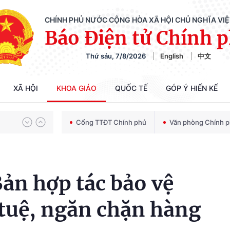
CHÍNH PHỦ NƯỚC CỘNG HÒA XÃ HỘI CHỦ NGHĨA VI
Báo Điện tử Chính 
Thứ sáu, 7/8/2026
English
中文
Chiến dịch 500 ngày đêm tìm kiếm, quy tập và xác định danh tính hài cốt liệt sĩ
XÃ HỘI
KHOA GIÁO
QUỐC TẾ
GÓP Ý HIẾN KẾ
Bảo vệ nền tảng tư tưởng của Đảng trong kỷ nguyên phát triển mới
Cổng TTĐT Chính phủ
Văn phòng Chính 
Chiến dịch 500 ngày đêm tìm kiếm, quy tập và xác định danh tính hài cốt liệt sĩ
ản hợp tác bảo vệ
 tuệ, ngăn chặn hàng