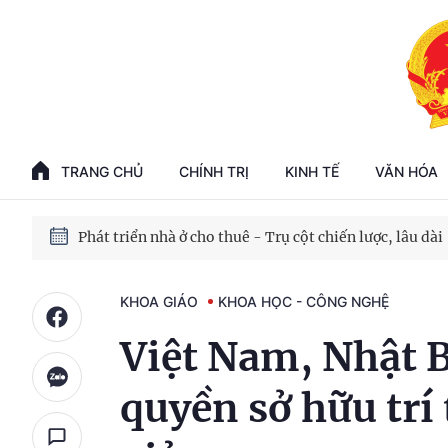
Phát triển kinh tế nhà nước trong kỷ nguyên mới
100 ngày xử lý các điểm nghẽn về chuyển đổi số
TRANG CHỦ
CHÍNH TRỊ
KINH TẾ
VĂN HÓA
Phát triển nhà ở cho thuê - Trụ cột chiến lược, lâu dài
Phát triển kinh tế nhà nước trong kỷ nguyên mới
KHOA GIÁO
KHOA HỌC - CÔNG NGHỆ
Việt Nam, Nhật B
quyền sở hữu trí