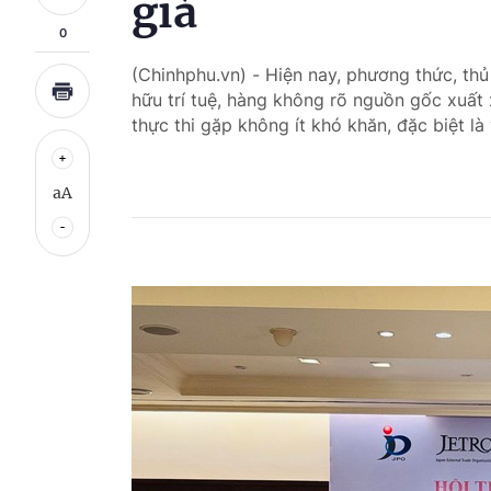
giả
0
(Chinhphu.vn) - Hiện nay, phương thức, th
hữu trí tuệ, hàng không rõ nguồn gốc xuất x
thực thi gặp không ít khó khăn, đặc biệt là
aA