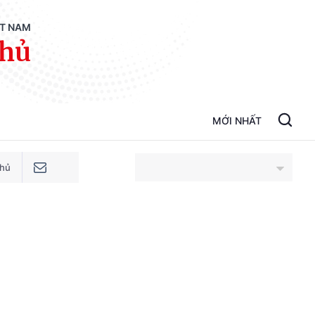
ỆT NAM
phủ
MỚI NHẤT
phủ
An Giang
Bắc Ninh
Cao Bằng