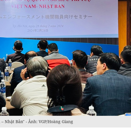
m – Nhật Bản" - Ảnh: VGP/Hoàng Giang