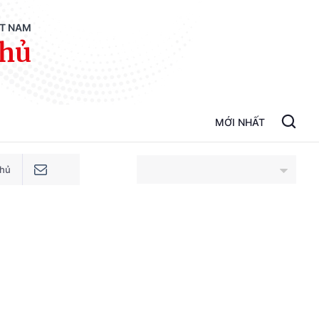
ỆT NAM
phủ
MỚI NHẤT
phủ
An Giang
Bắc Ninh
Cao Bằng