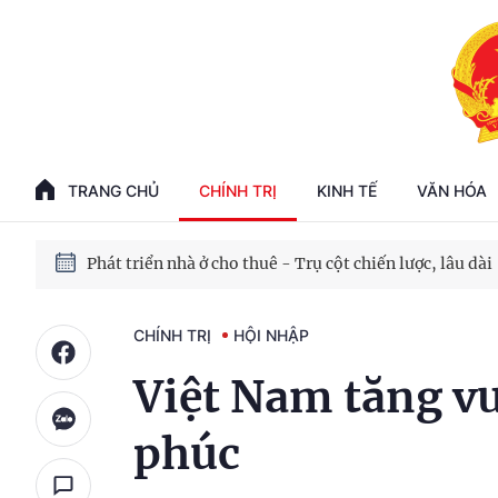
Phát triển kinh tế nhà nước trong kỷ nguyên mới
100 ngày xử lý các điểm nghẽn về chuyển đổi số
TRANG CHỦ
CHÍNH TRỊ
KINH TẾ
VĂN HÓA
Phát triển nhà ở cho thuê - Trụ cột chiến lược, lâu dài
Phát triển kinh tế nhà nước trong kỷ nguyên mới
CHÍNH TRỊ
HỘI NHẬP
Việt Nam tăng vư
phúc