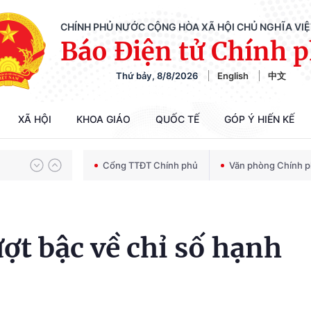
CHÍNH PHỦ NƯỚC CỘNG HÒA XÃ HỘI CHỦ NGHĨA VI
Báo Điện tử Chính 
Thứ bảy, 8/8/2026
English
中文
Chiến dịch 500 ngày đêm tìm kiếm, quy tập và xác định danh tính hài cốt liệt sĩ
XÃ HỘI
KHOA GIÁO
QUỐC TẾ
GÓP Ý HIẾN KẾ
Bảo vệ nền tảng tư tưởng của Đảng trong kỷ nguyên phát triển mới
Cổng TTĐT Chính phủ
Văn phòng Chính 
Chiến dịch 500 ngày đêm tìm kiếm, quy tập và xác định danh tính hài cốt liệt sĩ
ợt bậc về chỉ số hạnh