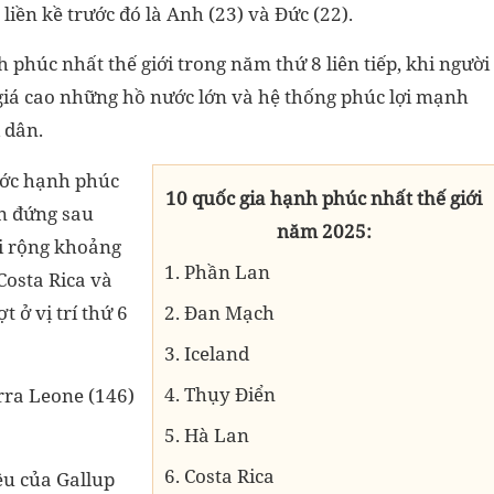
p liền kề trước đó là Anh (23) và Đức (22).
phúc nhất thế giới trong năm thứ 8 liên tiếp, khi người
giá cao những hồ nước lớn và hệ thống phúc lợi mạnh
 dân.
ước hạnh phúc
10 quốc gia hạnh phúc nhất thế giới
ển đứng sau
năm 2025:
i rộng khoảng
1. Phần Lan
Costa Rica và
t ở vị trí thứ 6
2. Đan Mạch
3. Iceland
4. Thụy Điển
rra Leone (146)
5. Hà Lan
6. Costa Rica
ệu của Gallup