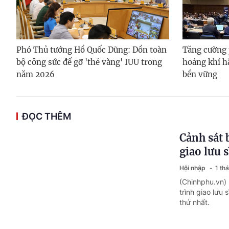
Phó Thủ tướng Hồ Quốc Dũng: Dồn toàn
Tăng cường 
bộ công sức để gỡ 'thẻ vàng' IUU trong
hoảng khí hậ
năm 2026
bền vững
ĐỌC THÊM
Cảnh sát 
giao lưu s
Hội nhập
1 th
(Chinhphu.vn) 
trình giao lưu
thứ nhất.