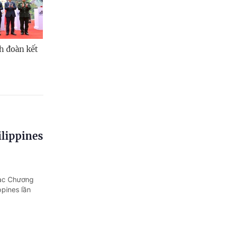
h đoàn kết
ilippines
mạc Chương
ppines lần