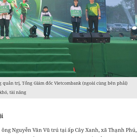
 quản trị, Tổng Giám đốc Vietcombank (ngoài cùng bên phải)
khó, tài năng
ội
 ông Nguyễn Văn Vũ trú tại ấp Cây Xanh, xã Thạnh Phú,