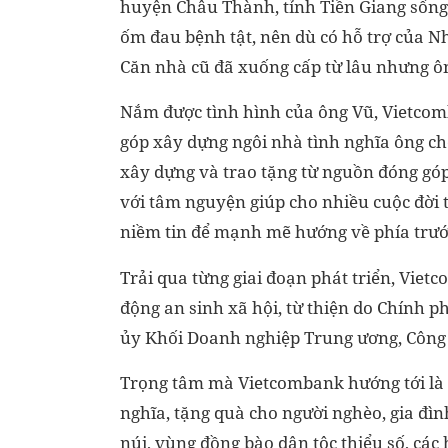
huyện Châu Thành, tỉnh Tiền Giang sống 
ốm đau bệnh tật, nên dù có hỗ trợ của N
Căn nhà cũ đã xuống cấp từ lâu nhưng ô
Nắm được tình hình của ông Vũ, Vietcomb
góp xây dựng ngôi nhà tình nghĩa ông ch
xây dựng và trao tặng từ nguồn đóng góp
với tâm nguyện giúp cho nhiều cuộc đời
niềm tin để mạnh mẽ hướng về phía trướ
Trải qua từng giai đoạn phát triển, Viet
động an sinh xã hội, từ thiện do Chính 
ủy Khối Doanh nghiệp Trung ương, Công
Trọng tâm mà Vietcombank hướng tới là cá
nghĩa, tặng quà cho người nghèo, gia đ
núi, vùng đồng bào dân tộc thiểu số, các