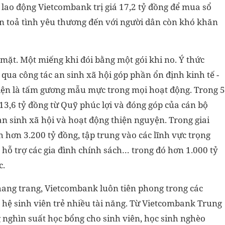
 lao động Vietcombank trị giá 17,2 tỷ đồng để mua sổ
n toả tình yêu thương đến với người dân còn khó khăn
mặt. Một miếng khi đói bằng một gói khi no. Ý thức
qua công tác an sinh xã hội góp phần ổn định kinh tế -
hiện là tấm gương mẫu mực trong mọi hoạt động. Trong 5
3,6 tỷ đồng từ Quỹ phúc lợi và đóng góp của cán bộ
n sinh xã hội và hoạt động thiện nguyện. Trong giai
hơn 3.200 tỷ đồng, tập trung vào các lĩnh vực trọng
, hỗ trợ các gia đình chính sách… trong đó hơn 1.000 tỷ
c.
hang trang, Vietcombank luôn tiên phong trong các
ế hệ sinh viên trẻ nhiều tài năng. Từ Vietcombank Trung
 nghìn suất học bổng cho sinh viên, học sinh nghèo