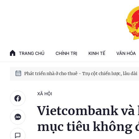
Phát triển kinh tế nhà nước trong kỷ nguyên mới
100 ngày xử lý các điểm nghẽn về chuyển đổi số
TRANG CHỦ
CHÍNH TRỊ
KINH TẾ
VĂN HÓA
Phát triển nhà ở cho thuê - Trụ cột chiến lược, lâu dài
Phát triển kinh tế nhà nước trong kỷ nguyên mới
XÃ HỘI
Vietcombank và 
mục tiêu không để