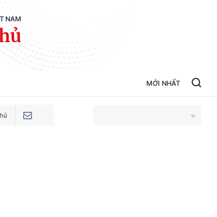
ỆT NAM
phủ
MỚI NHẤT
phủ
An Giang
Bắc Ninh
Cao Bằng