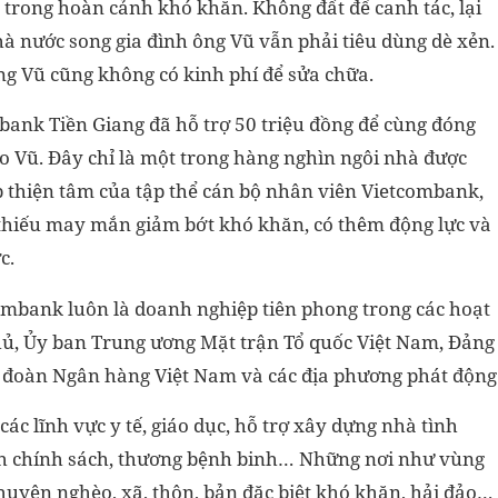
trong hoàn cảnh khó khăn. Không đất để canh tác, lại
hà nước song gia đình ông Vũ vẫn phải tiêu dùng dè xẻn.
ng Vũ cũng không có kinh phí để sửa chữa.
ank Tiền Giang đã hỗ trợ 50 triệu đồng để cùng đóng
o Vũ. Đây chỉ là một trong hàng nghìn ngôi nhà được
 thiện tâm của tập thể cán bộ nhân viên Vietcombank,
 thiếu may mắn giảm bớt khó khăn, có thêm động lực và
c.
combank luôn là doanh nghiệp tiên phong trong các hoạt
phủ, Ủy ban Trung ương Mặt trận Tổ quốc Việt Nam, Đảng
 đoàn Ngân hàng Việt Nam và các địa phương phát động
c lĩnh vực y tế, giáo dục, hỗ trợ xây dựng nhà tình
ình chính sách, thương bệnh binh… Những nơi như vùng
 huyện nghèo, xã, thôn, bản đặc biệt khó khăn, hải đảo…