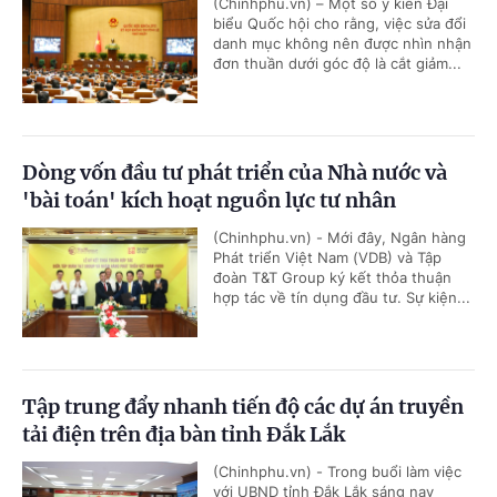
(Chinhphu.vn) – Một số ý kiến Đại
biểu Quốc hội cho rằng, việc sửa đổi
danh mục không nên được nhìn nhận
đơn thuần dưới góc độ là cắt giảm...
Dòng vốn đầu tư phát triển của Nhà nước và
'bài toán' kích hoạt nguồn lực tư nhân
(Chinhphu.vn) - Mới đây, Ngân hàng
Phát triển Việt Nam (VDB) và Tập
đoàn T&T Group ký kết thỏa thuận
hợp tác về tín dụng đầu tư. Sự kiện...
Tập trung đẩy nhanh tiến độ các dự án truyền
tải điện trên địa bàn tỉnh Đắk Lắk
(Chinhphu.vn) - Trong buổi làm việc
với UBND tỉnh Đắk Lắk sáng nay