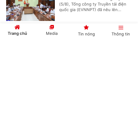
(5/8), Tổng công ty Truyền tải điện
quốc gia (EVNNPT) đã nêu lên...
Trang chủ
Media
Tin nóng
Thông tin
Cuộc đua AI trong ngân hàng chuyển sang
cuộc đua về dữ liệu
Cổng TTĐT Chính phủ
English
中文
(Chinhphu.vn) - Ngành ngân hàng
đang bước từ kỷ nguyên số hóa sang
kỷ nguyên trí tuệ nhân tạo. Theo TS.
Đào Minh Tú, lợi thế cạnh tranh...
Chuyên mục
Đề nghị quy định rõ hai tư cách pháp lý của
CHÍNH TRỊ
KINH TẾ
Petrovietnam trong dự thảo Luật Dầu khí (sửa
đổi)
VĂN HÓA
XÃ HỘI
(Chinhphu.vn) - Đại biểu Quốc hội Lê
KHOA GIÁO
QUỐC TẾ
Ngọc Sơn, Chủ tịch HĐTV Tập đoàn