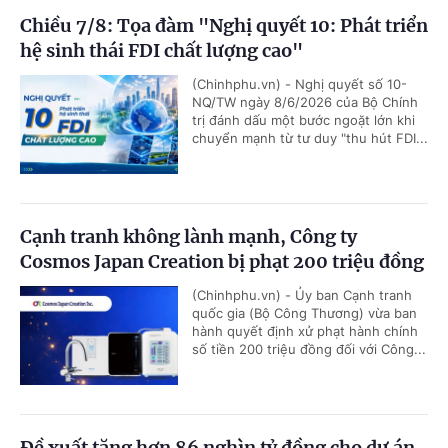
Chiều 7/8: Tọa đàm "Nghị quyết 10: Phát triển
hệ sinh thái FDI chất lượng cao"
(Chinhphu.vn) - Nghị quyết số 10-
NQ/TW ngày 8/6/2026 của Bộ Chính
trị đánh dấu một bước ngoặt lớn khi
chuyển mạnh từ tư duy "thu hút FDI...
Cạnh tranh không lành mạnh, Công ty
Cosmos Japan Creation bị phạt 200 triệu đồng
(Chinhphu.vn) - Ủy ban Cạnh tranh
quốc gia (Bộ Công Thương) vừa ban
hành quyết định xử phạt hành chính
số tiền 200 triệu đồng đối với Công...
Đề xuất tăng hơn 86 nghìn tỷ đồng cho dự án