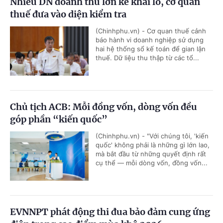
Nhiều DN doanh thu lớn kê khai lỗ, cơ quan
thuế đưa vào diện kiểm tra
(Chinhphu.vn) - Cơ quan thuế cảnh
báo hành vi doanh nghiệp sử dụng
hai hệ thống sổ kế toán để gian lận
thuế. Dữ liệu thu thập từ các tổ...
Chủ tịch ACB: Mỗi đồng vốn, dòng vốn đều
góp phần “kiến quốc”
(Chinhphu.vn) - "Với chúng tôi, 'kiến
quốc' không phải là những gì lớn lao,
mà bắt đầu từ những quyết định rất
cụ thể — mỗi dòng vốn, đồng vốn...
EVNNPT phát động thi đua bảo đảm cung ứng