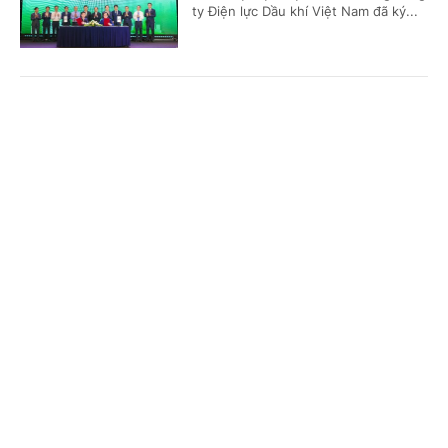
ty Điện lực Dầu khí Việt Nam đã ký...
'Bón đúng, bón ít' – Triết lý làm nông nghiệp
Cổng TTĐT Chính phủ
English
中文
tử tế của một doanh nghiệp phân bón
Trang chủ
Media
Tin nóng
Thông tin
(Chinhphu.vn) - Gần 3 thập kỷ gắn
bó với ngành phân bón, ông Phạm
Quốc Trung, Tổng Giám đốc Công ty
Cổ phần Phân bón MTK đã chọn...
Chuyên mục
CHÍNH TRỊ
KINH TẾ
Nghị quyết 79: Làn gió mới cho “hệ sinh thái
công – tư đồng hành”
VĂN HÓA
XÃ HỘI
(Chinhphu.vn) - Trong bối cảnh yêu
KHOA GIÁO
QUỐC TẾ
cầu tái cấu trúc nền kinh tế và nâng
cao năng lực cạnh tranh ngày càng
GÓP Ý HIẾN KẾ
cấp thiết, Nghị quyết 79 được nhìn...