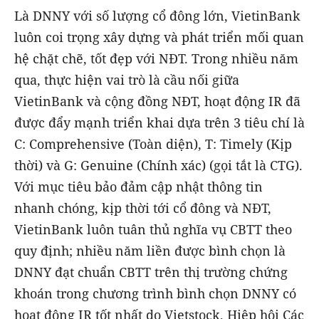
Là DNNY với số lượng cổ đông lớn, VietinBank
luôn coi trọng xây dựng và phát triển mối quan
hệ chặt chẽ, tốt đẹp với NĐT. Trong nhiều năm
qua, thực hiện vai trò là cầu nối giữa
VietinBank và cộng đồng NĐT, hoạt động IR đã
được đẩy mạnh triển khai dựa trên 3 tiêu chí là
C: Comprehensive (Toàn diện), T: Timely (Kịp
thời) và G: Genuine (Chính xác) (gọi tắt là CTG).
Với mục tiêu bảo đảm cập nhật thông tin
nhanh chóng, kịp thời tới cổ đông và NĐT,
VietinBank luôn tuân thủ nghĩa vụ CBTT theo
quy định; nhiều năm liền được bình chọn là
DNNY đạt chuẩn CBTT trên thị trường chứng
khoán trong chương trình bình chọn DNNY có
hoạt động IR tốt nhất do Vietstock, Hiệp hội Các