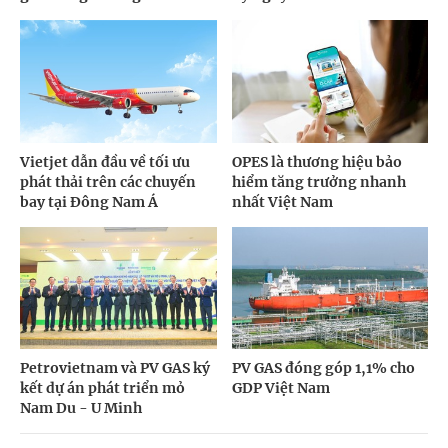
Vietjet dẫn đầu về tối ưu
OPES là thương hiệu bảo
phát thải trên các chuyến
hiểm tăng trưởng nhanh
bay tại Đông Nam Á
nhất Việt Nam
Petrovietnam và PV GAS ký
PV GAS đóng góp 1,1% cho
kết dự án phát triển mỏ
GDP Việt Nam
Nam Du - U Minh