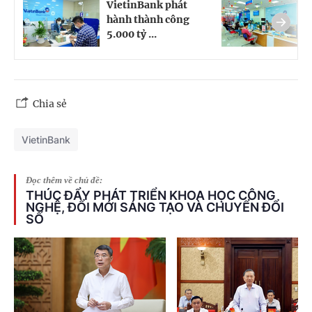
VietinBank phát
D
hành thành công
V
5.000 tỷ ...
t
Chia sẻ
VietinBank
Đọc thêm về chủ đề:
THÚC ĐẨY PHÁT TRIỂN KHOA HỌC CÔNG
NGHỆ, ĐỔI MỚI SÁNG TẠO VÀ CHUYỂN ĐỔI
SỐ