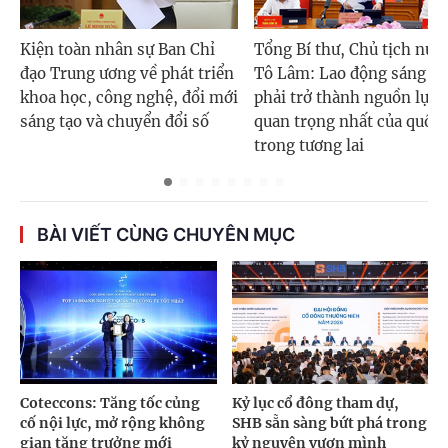
Kiện toàn nhân sự Ban Chỉ
Tổng Bí thư, Chủ tịch nướ
đạo Trung ương về phát triển
Tô Lâm: Lao động sáng tạ
khoa học, công nghệ, đổi mới
phải trở thành nguồn lực
sáng tạo và chuyển đổi số
quan trọng nhất của quốc 
trong tương lai
BÀI VIẾT CÙNG CHUYÊN MỤC
Coteccons: Tăng tốc củng
Kỷ lục cổ đông tham dự,
cố nội lực, mở rộng không
SHB sẵn sàng bứt phá trong
gian tăng trưởng mới
kỷ nguyên vươn mình