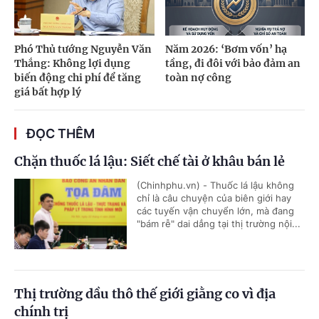
Phó Thủ tướng Nguyễn Văn
Năm 2026: ‘Bơm vốn’ hạ
Thắng: Không lợi dụng
tầng, đi đôi với bảo đảm an
biến động chi phí để tăng
toàn nợ công
giá bất hợp lý
ĐỌC THÊM
Chặn thuốc lá lậu: Siết chế tài ở khâu bán lẻ
(Chinhphu.vn) - Thuốc lá lậu không
chỉ là câu chuyện của biên giới hay
các tuyến vận chuyển lớn, mà đang
"bám rễ" dai dẳng tại thị trường nội...
Thị trường dầu thô thế giới giằng co vì địa
chính trị