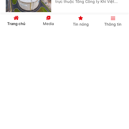
trực thuộc Tổng Công ty Khí Việt...
Trang chủ
Media
Tin nóng
Thông tin
PV GAS ký kết các thỏa thuận LNG quy mô lớn,
mở rộng hạ tầng cung ứng khí cho các trung
Cổng TTĐT Chính phủ
English
中文
tâm điện lực trọng điểm
(Chinhphu.vn) - Ngày 3/4 tại Hà Nội,
Tổng công ty Khí Việt Nam cùng Tập
đoàn Điện lực Việt Nam và Tổng công
ty Điện lực Dầu khí Việt Nam đã ký...
Chuyên mục
CHÍNH TRỊ
KINH TẾ
Thị trường hàng hóa nguyên liệu thế giới
rung lắc mạnh
VĂN HÓA
XÃ HỘI
(Chinhphu.vn) - Thị trường hàng hóa
KHOA GIÁO
QUỐC TẾ
nguyên liệu thế giới tiếp tục rung lắc
mạnh trong phiên giao dịch hôm qua
GÓP Ý HIẾN KẾ