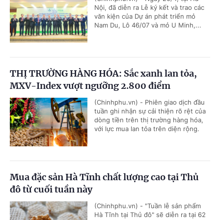
Nội, đã diễn ra Lễ ký kết và trao các
văn kiện của Dự án phát triển mỏ
Nam Du, Lô 46/07 và mỏ U Minh,...
THỊ TRƯỜNG HÀNG HÓA: Sắc xanh lan tỏa,
MXV-Index vượt ngưỡng 2.800 điểm
(Chinhphu.vn) - Phiên giao dịch đầu
tuần ghi nhận sự cải thiện rõ rệt của
dòng tiền trên thị trường hàng hóa,
với lực mua lan tỏa trên diện rộng.
Mua đặc sản Hà Tĩnh chất lượng cao tại Thủ
đô từ cuối tuần này
(Chinhphu.vn) - "Tuần lễ sản phẩm
Hà Tĩnh tại Thủ đô" sẽ diễn ra tại 62