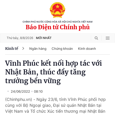
CHÍNH PHỦ NƯỚC CỘNG HÒA XÃ HỘI CHỦ NGHĨA VIỆT NAM
Báo Điện tử Chính phủ
Thứ bảy,
8/8/2026
MỚI NHẤT
Kinh tế
Ngân hàng
Chứng khoán
Kinh doanh
Vĩnh Phúc kết nối hợp tác với
Nhật Bản, thúc đẩy tăng
trưởng bền vững
24/06/2022
08:10
(Chinhphu.vn) - Ngày 23/6, tỉnh Vĩnh Phúc phối hợp
cùng với Bộ Ngoại giao, Đại sứ quán Nhật Bản tại
Việt Nam và Tổ chức Xúc tiến thương mại Nhật Bản