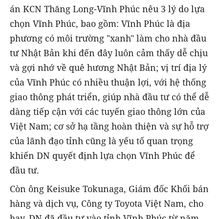
án KCN Thăng Long-Vĩnh Phúc nêu 3 lý do lựa
chọn Vĩnh Phúc, bao gồm: Vĩnh Phúc là địa
phương có môi trường "xanh" làm cho nhà đầu
tư Nhật Bản khi đến đây luôn cảm thấy dễ chịu
và gợi nhớ về quê hương Nhật Bản; vị trí địa lý
của Vĩnh Phúc có nhiều thuận lợi, với hệ thống
giao thông phát triển, giúp nhà đầu tư có thể dễ
dàng tiếp cận với các tuyến giao thông lớn của
Việt Nam; cơ sở hạ tầng hoàn thiện và sự hỗ trợ
của lãnh đạo tỉnh cũng là yếu tố quan trọng
khiến DN quyết định lựa chọn Vĩnh Phúc để
đầu tư.
Còn ông Keisuke Tokunaga, Giám đốc Khối bán
hàng và dịch vụ, Công ty Toyota Việt Nam, cho
hay, DN đã đầu tư vào tỉnh Vĩnh Phúc từ năm