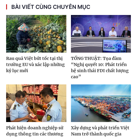
BÀI VIẾT CÙNG CHUYÊN MỤC
Rau quả Việt bứt tốc tại thị
TỔNG THUẬT: Tọa đàm
trường EU và xác lập những
“Nghị quyết 10: Phát triển
kỷ lục mới
hệ sinh thái FDI chất lượng
cao”
Phát hiện doanh nghiệp sử
Xây dựng và phát triển Việt
dụng thông tin các thương
Nam trở thành quốc gia