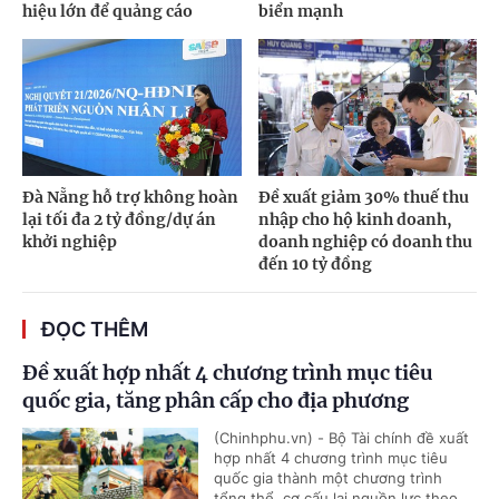
hiệu lớn để quảng cáo
biển mạnh
Đà Nẵng hỗ trợ không hoàn
Đề xuất giảm 30% thuế thu
lại tối đa 2 tỷ đồng/dự án
nhập cho hộ kinh doanh,
khởi nghiệp
doanh nghiệp có doanh thu
đến 10 tỷ đồng
ĐỌC THÊM
Đề xuất hợp nhất 4 chương trình mục tiêu
quốc gia, tăng phân cấp cho địa phương
(Chinhphu.vn) - Bộ Tài chính đề xuất
hợp nhất 4 chương trình mục tiêu
quốc gia thành một chương trình
tổng thể, cơ cấu lại nguồn lực theo...