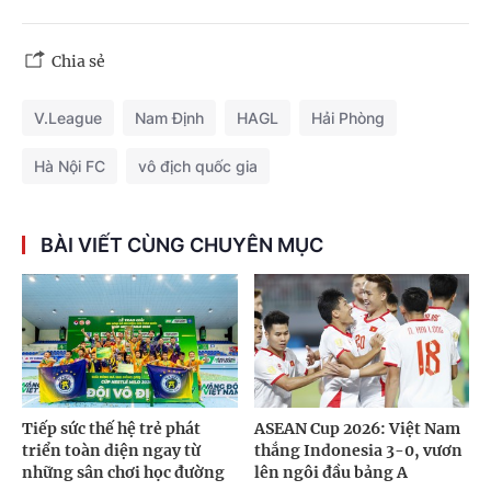
Chia sẻ
V.League
Nam Định
HAGL
Hải Phòng
Hà Nội FC
vô địch quốc gia
BÀI VIẾT CÙNG CHUYÊN MỤC
Tiếp sức thế hệ trẻ phát
ASEAN Cup 2026: Việt Nam
triển toàn diện ngay từ
thắng Indonesia 3-0, vươn
những sân chơi học đường
lên ngôi đầu bảng A