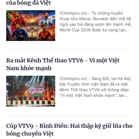
của bóng đá Việt
(Chinhphu.vn) - Từ những huyền
thoại như Messi, Ronaldo đến thế hệ
ngôi sao trẻ đang vươn lên mạnh mẽ,
World Cup 2026 được kỳ vọng tạo...
Ra mắt Kênh Thể thao VTV6 - Vì một Việt
Nam khỏe mạnh
(Chinhphu.vn) - Sáng 8/6, tại Hà Nội,
Đài Truyền hình Việt Nam đã ra mắt
Kênh Thể thao VTV6 với thông điệp
"Vì một Việt Nam khỏe mạnh", lan...
Cúp VTV9 - Bình Điền: Hai thập kỷ giữ lửa cho
bóng chuyền Việt