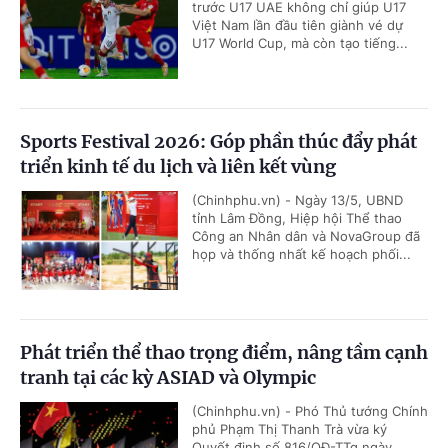
trước U17 UAE không chỉ giúp U17
Việt Nam lần đầu tiên giành vé dự
U17 World Cup, mà còn tạo tiếng...
Sports Festival 2026: Góp phần thúc đẩy phát
triển kinh tế du lịch và liên kết vùng
(Chinhphu.vn) - Ngày 13/5, UBND
tỉnh Lâm Đồng, Hiệp hội Thể thao
Công an Nhân dân và NovaGroup đã
họp và thống nhất kế hoạch phối...
Phát triển thể thao trọng điểm, nâng tầm cạnh
tranh tại các kỳ ASIAD và Olympic
(Chinhphu.vn) - Phó Thủ tướng Chính
phủ Phạm Thị Thanh Trà vừa ký
Quyết định số 816/QĐ-TTg ngày