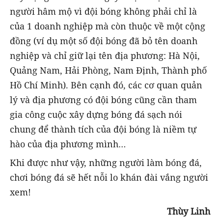
người hâm mộ vì đội bóng không phải chỉ là
của 1 doanh nghiệp mà còn thuộc về một cộng
đồng (ví dụ một số đội bóng đã bỏ tên doanh
nghiệp và chỉ giữ lại tên địa phương: Hà Nội,
Quảng Nam, Hải Phòng, Nam Định, Thành phố
Hồ Chí Minh). Bên cạnh đó, các cơ quan quản
lý và địa phương có đội bóng cũng cần tham
gia công cuộc xây dựng bóng đá sạch nói
chung để thành tích của đội bóng là niềm tự
hào của địa phương mình…
Khi được như vậy, những người làm bóng đá,
chơi bóng đá sẽ hết nỗi lo khán đài vắng người
xem!
Thùy Linh