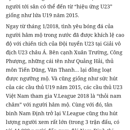
người tới sân có thể đến từ “hiệu ứng U23”
giống như lứa U19 năm 2015.
Ngay từ tháng 1/2018, tình yêu bóng đá của
người hâm mộ trong nước đã được khích lệ cao
độ với chiến tích của Đội tuyển U23 tại Giải vô
địch U23 châu Á. Bên cạnh Xuân Trường, Công
Phượng, những cái tên như Quảng Hải, thủ
môn Tiến Dũng, Văn Thanh… lại đồng loạt
được ngưỡng mộ. Và cũng giống như sức hút
của các cầu thủ U19 năm 2015, các cầu thủ U23
Việt Nam tham gia V.League 2018 là “thỏi nam
châm” với người hâm mộ. Cùng với đó, tân
binh Nam Định trở lại V.League cũng thu hút
lượng người xem rất lớn (trong 3 trận đấu, có