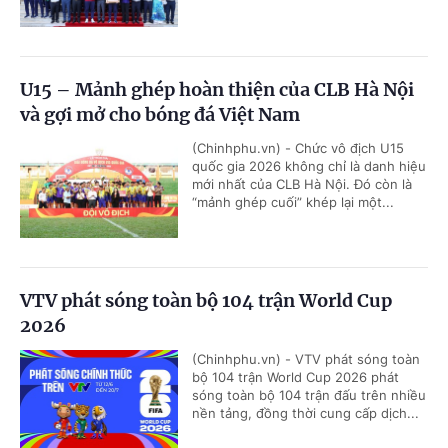
U15 – Mảnh ghép hoàn thiện của CLB Hà Nội
và gợi mở cho bóng đá Việt Nam
(Chinhphu.vn) - Chức vô địch U15
quốc gia 2026 không chỉ là danh hiệu
mới nhất của CLB Hà Nội. Đó còn là
“mảnh ghép cuối” khép lại một...
VTV phát sóng toàn bộ 104 trận World Cup
2026
(Chinhphu.vn) - VTV phát sóng toàn
bộ 104 trận World Cup 2026 phát
sóng toàn bộ 104 trận đấu trên nhiều
nền tảng, đồng thời cung cấp dịch...