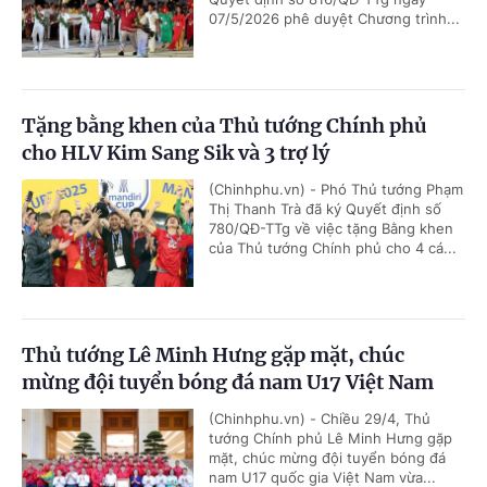
07/5/2026 phê duyệt Chương trình...
Tặng bằng khen của Thủ tướng Chính phủ
cho HLV Kim Sang Sik và 3 trợ lý
(Chinhphu.vn) - Phó Thủ tướng Phạm
Thị Thanh Trà đã ký Quyết định số
780/QĐ-TTg về việc tặng Bằng khen
của Thủ tướng Chính phủ cho 4 cá...
Thủ tướng Lê Minh Hưng gặp mặt, chúc
mừng đội tuyển bóng đá nam U17 Việt Nam
(Chinhphu.vn) - Chiều 29/4, Thủ
tướng Chính phủ Lê Minh Hưng gặp
mặt, chúc mừng đội tuyển bóng đá
nam U17 quốc gia Việt Nam vừa...