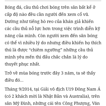
Bóng đá, cầu thủ chơi bóng trên sân bất kể ở
cấp độ nào đều cần người đến xem cổ vũ.
Dường như tiếng hò reo của khán giả khiến
các cầu thủ nỗ lực hơn trong việc trình diễn kỹ
năng của mình. Còn người xem đến sân bóng
có thể vì nhiều lý do nhưng điều khiến họ thích
thú là được “chiêm ngưỡng” những cầu thủ
mình yêu mến thi đấu chắc chắn là lý do
thuyết phục nhất.
Trở về mùa bóng trước đây 3 năm, ta sẽ thấy
điều đó…
Tháng 9/2014, tại Giải vô địch U19 Đông Nam Á
(có 2 khách mời là Nhật Bản và Australia), trên
sân Mỹ Đình, những cái tên Công Phượng, Văn