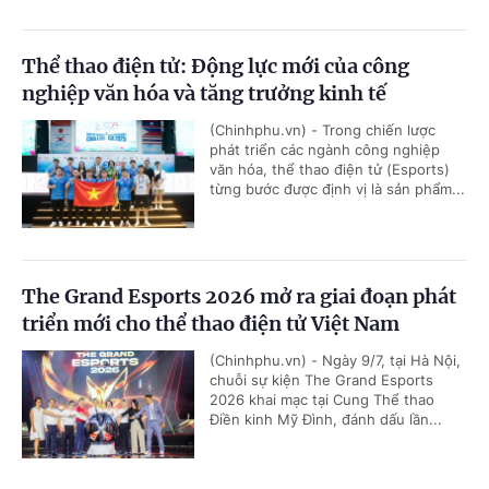
Thể thao điện tử: Động lực mới của công
nghiệp văn hóa và tăng trưởng kinh tế
(Chinhphu.vn) - Trong chiến lược
phát triển các ngành công nghiệp
văn hóa, thể thao điện tử (Esports)
từng bước được định vị là sản phẩm...
The Grand Esports 2026 mở ra giai đoạn phát
triển mới cho thể thao điện tử Việt Nam
(Chinhphu.vn) - Ngày 9/7, tại Hà Nội,
chuỗi sự kiện The Grand Esports
2026 khai mạc tại Cung Thể thao
Điền kinh Mỹ Đình, đánh dấu lần...