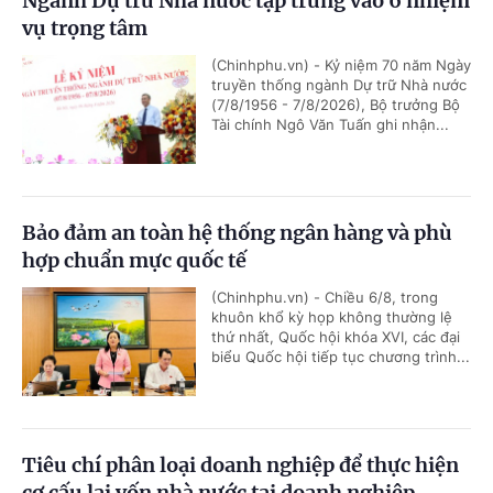
Ngành Dự trữ Nhà nước tập trung vào 6 nhiệm
vụ trọng tâm
(Chinhphu.vn) - Kỷ niệm 70 năm Ngày
truyền thống ngành Dự trữ Nhà nước
(7/8/1956 - 7/8/2026), Bộ trưởng Bộ
Tài chính Ngô Văn Tuấn ghi nhận...
Bảo đảm an toàn hệ thống ngân hàng và phù
hợp chuẩn mực quốc tế
(Chinhphu.vn) - Chiều 6/8, trong
khuôn khổ kỳ họp không thường lệ
thứ nhất, Quốc hội khóa XVI, các đại
biểu Quốc hội tiếp tục chương trình...
Tiêu chí phân loại doanh nghiệp để thực hiện
cơ cấu lại vốn nhà nước tại doanh nghiệp