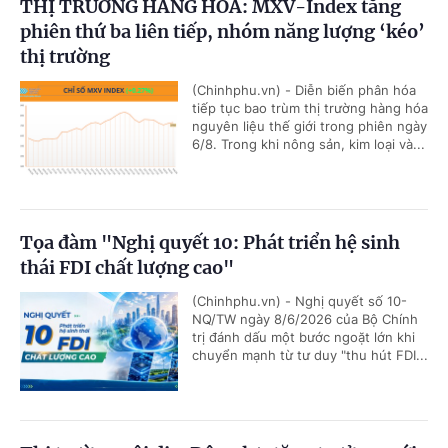
THỊ TRƯỜNG HÀNG HÓA: MXV-Index tăng
phiên thứ ba liên tiếp, nhóm năng lượng ‘kéo’
thị trường
(Chinhphu.vn) - Diễn biến phân hóa
tiếp tục bao trùm thị trường hàng hóa
nguyên liệu thế giới trong phiên ngày
6/8. Trong khi nông sản, kim loại và...
Tọa đàm "Nghị quyết 10: Phát triển hệ sinh
thái FDI chất lượng cao"
(Chinhphu.vn) - Nghị quyết số 10-
NQ/TW ngày 8/6/2026 của Bộ Chính
trị đánh dấu một bước ngoặt lớn khi
chuyển mạnh từ tư duy "thu hút FDI...