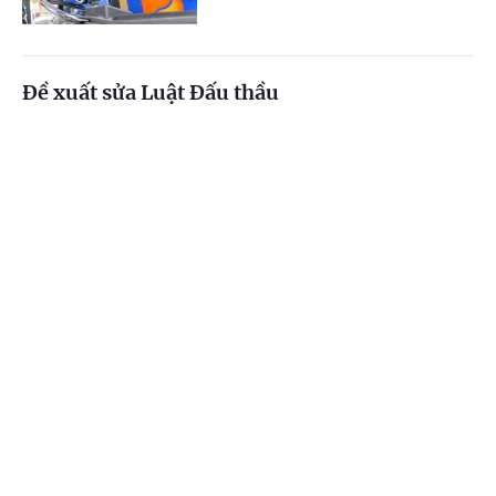
Đề xuất sửa Luật Đấu thầu
(Chinhphu.vn) - Bộ Tài chính đang dự
thảo Luật Đấu thầu (sửa đổi).
Cổng TTĐT Chính phủ
English
中文
Trang chủ
Media
Tin nóng
Thông tin
Cạnh tranh không lành mạnh, Công ty
Chuyên mục
Cosmos Japan Creation bị phạt 200 triệu đồng
CHÍNH TRỊ
KINH TẾ
(Chinhphu.vn) - Ủy ban Cạnh tranh
quốc gia (Bộ Công Thương) vừa ban
hành quyết định xử phạt hành chính
VĂN HÓA
XÃ HỘI
số tiền 200 triệu đồng đối với Công...
KHOA GIÁO
QUỐC TẾ