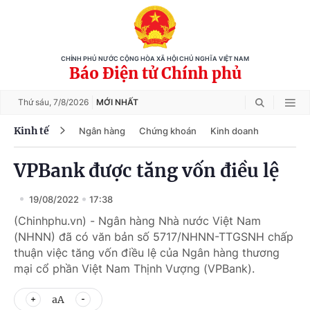
CHÍNH PHỦ NƯỚC CỘNG HÒA XÃ HỘI CHỦ NGHĨA VIỆT NAM
Báo Điện tử Chính phủ
Thứ sáu,
7/8/2026
MỚI NHẤT
Kinh tế
Ngân hàng
Chứng khoán
Kinh doanh
VPBank được tăng vốn điều lệ
19/08/2022
17:38
(Chinhphu.vn) - Ngân hàng Nhà nước Việt Nam
(NHNN) đã có văn bản số 5717/NHNN-TTGSNH chấp
thuận việc tăng vốn điều lệ của Ngân hàng thương
mại cổ phần Việt Nam Thịnh Vượng (VPBank).
aA