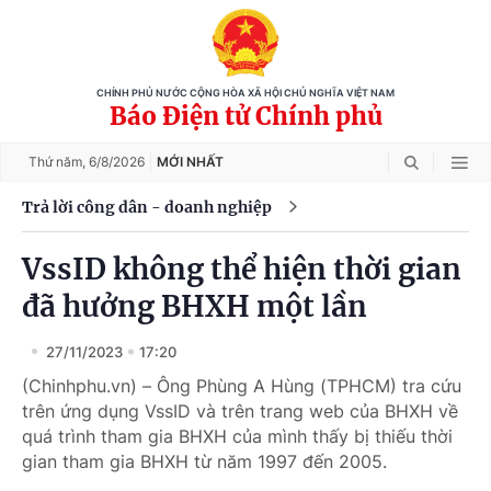
CHÍNH PHỦ NƯỚC CỘNG HÒA XÃ HỘI CHỦ NGHĨA VIỆT NAM
Báo Điện tử Chính phủ
Thứ năm,
6/8/2026
MỚI NHẤT
Trả lời công dân - doanh nghiệp
VssID không thể hiện thời gian
đã hưởng BHXH một lần
27/11/2023
17:20
(Chinhphu.vn) – Ông Phùng A Hùng (TPHCM) tra cứu
trên ứng dụng VssID và trên trang web của BHXH về
quá trình tham gia BHXH của mình thấy bị thiếu thời
gian tham gia BHXH từ năm 1997 đến 2005.