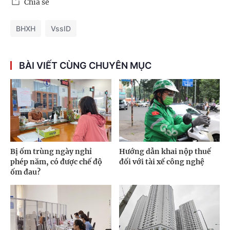
Chia sẻ
BHXH
VssID
BÀI VIẾT CÙNG CHUYÊN MỤC
Bị ốm trùng ngày nghỉ
Hướng dẫn khai nộp thuế
phép năm, có được chế độ
đối với tài xế công nghệ
ốm đau?