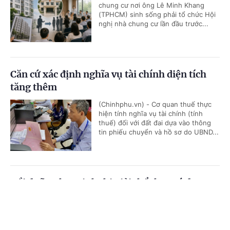
chung cư nơi ông Lê Minh Khang
(TPHCM) sinh sống phải tổ chức Hội
nghị nhà chung cư lần đầu trước...
Căn cứ xác định nghĩa vụ tài chính diện tích
tăng thêm
(Chinhphu.vn) - Cơ quan thuế thực
hiện tính nghĩa vụ tài chính (tính
thuế) đối với đất đai dựa vào thông
tin phiếu chuyển và hồ sơ do UBND...
Bồi dưỡng học sinh thi giải thể thao có được
quy đổi tiết dạy?
Cổng TTĐT Chính phủ
English
中文
(Chinhphu.vn) - Bà Thanh Thủy là
giáo viên Giáo dục thể chất cấp
Trang chủ
Media
Tin nóng
Thông tin