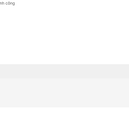
Quảng Ngãi
ành công
Quảng Ninh
Quảng Trị
Sơn La
Thanh Hóa
Thái Nguyên
Thừa Thiên Huế
Tuyên Quang
Tây Ninh
Vĩnh Long