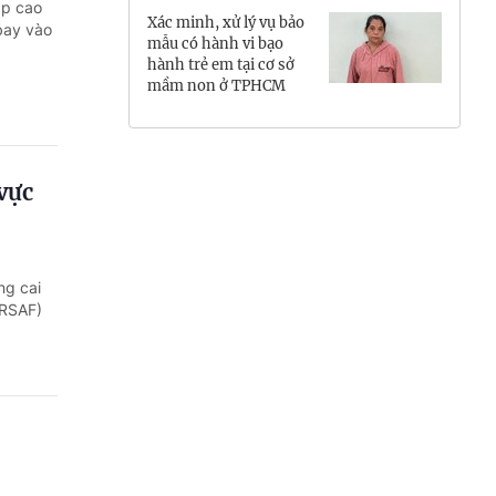
áp cao
Xác minh, xử lý vụ bảo
Hưng Yên
 bay vào
mẫu có hành vi bạo
hành trẻ em tại cơ sở
Hải Phòng
mầm non ở TPHCM
Khánh Hòa
Lai Châu
vực
Lào Cai
Lâm Đồng
ng cai
PRSAF)
Lạng Sơn
Nghệ An
Ninh Bình
Phú Thọ