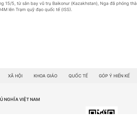
ng 15/5, từ sân bay vũ trụ Baikonur (Kazakhstan), Nga đã phóng th
4M lên Trạm quỹ đạo quốc tế (ISS).
XÃ HỘI
KHOA GIÁO
QUỐC TẾ
GÓP Ý HIẾN KẾ
HỦ NGHĨA VIỆT NAM
Tải ứng dụng:
BÁO ĐIỆN TỬ CHÍNH PHỦ