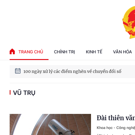
Phát triển kinh tế nhà nước trong kỷ nguyên mới
TRANG CHỦ
CHÍNH TRỊ
KINH TẾ
VĂN HÓA
100 ngày xử lý các điểm nghẽn về chuyển đổi số
Phát triển nhà ở cho thuê - Trụ cột chiến lược, lâu dài
VŨ TRỤ
Phát triển kinh tế nhà nước trong kỷ nguyên mới
Đài thiên vă
Khoa học - Công ngh