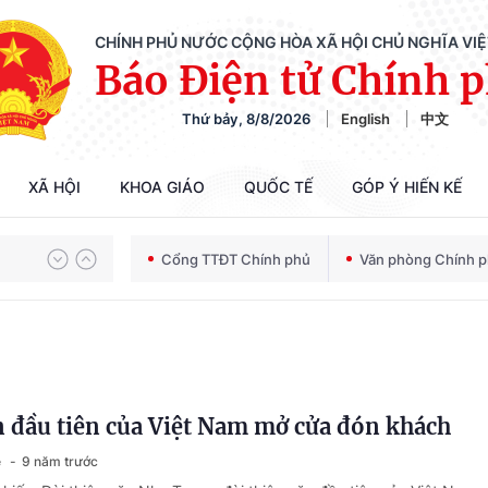
CHÍNH PHỦ NƯỚC CỘNG HÒA XÃ HỘI CHỦ NGHĨA VI
Báo Điện tử Chính 
Thứ bảy, 8/8/2026
English
中文
Chiến dịch 500 ngày đêm tìm kiếm, quy tập và xác định danh tính hài cốt liệt sĩ
XÃ HỘI
KHOA GIÁO
QUỐC TẾ
GÓP Ý HIẾN KẾ
Cổng TTĐT Chính phủ
Văn phòng Chính 
Bảo vệ nền tảng tư tưởng của Đảng trong kỷ nguyên phát triển mới
Chiến dịch 500 ngày đêm tìm kiếm, quy tập và xác định danh tính hài cốt liệt sĩ
n đầu tiên của Việt Nam mở cửa đón khách
ệ
9 năm trước