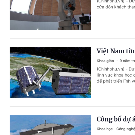
(Chinhphu.vn) – Dự 
cửa đón khách tham
Việt Nam từn
Khoa giáo
9 năm tr
(Chinhphu.vn) - Dự
lĩnh vực khoa học 
để phát triển lĩnh
Công bố dự á
Khoa học - Công ngh