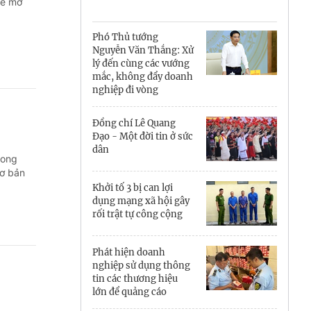
Cà Mau
sẽ mở
Cần Thơ
Phó Thủ tướng
Nguyễn Văn Thắng: Xử
Điện Biên
lý đến cùng các vướng
mắc, không đẩy doanh
Đà Nẵng
nghiệp đi vòng
Đắk Lắk
Đồng chí Lê Quang
Đạo - Một đời tin ở sức
Đồng Nai
dân
rong
cơ bản
Đồng Tháp
Khởi tố 3 bị can lợi
dụng mạng xã hội gây
Gia Lai
rối trật tự công cộng
Hà Nội
Phát hiện doanh
nghiệp sử dụng thông
Hồ Chí Minh
tin các thương hiệu
lớn để quảng cáo
Hà Tĩnh