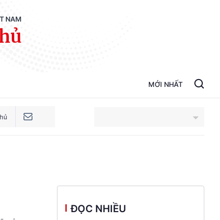
ỆT NAM
phủ
MỚI NHẤT
phủ
An Giang
Bắc Ninh
Cao Bằng
ĐỌC NHIỀU