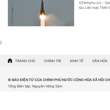
(Chinhphu.vn) - Sá
tàu Liên hợp TMA-0
}
TRANG CHỦ
CHÍNH TRỊ
KINH TẾ
VĂN HÓA
© BÁO ĐIỆN TỬ CỦA CHÍNH PHỦ NƯỚC CỘNG HÒA XÃ HỘI C
Tổng Biên tập: Nguyễn Hồng Sâm
Giấy phép số: 102/GP-BTTTT, cấp ngày 15/04/2024.
Trụ sở: 16 Lê Hồng Phong - Ba Đình - Hà Nội;