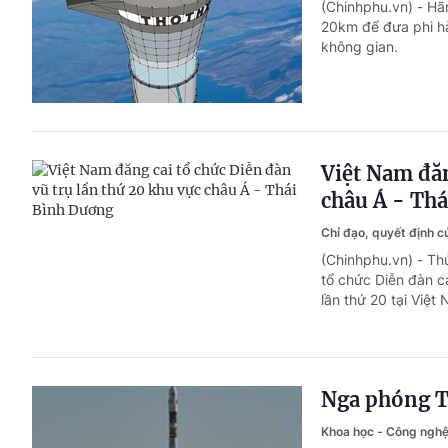
(Chinhphu.vn) - H
20km để đưa phi hà
không gian.
Việt Nam đăn
châu Á - Th
Chỉ đạo, quyết định 
(Chinhphu.vn) - Th
tổ chức Diễn đàn c
lần thứ 20 tại Việt
Nga phóng T
Khoa học - Công ngh