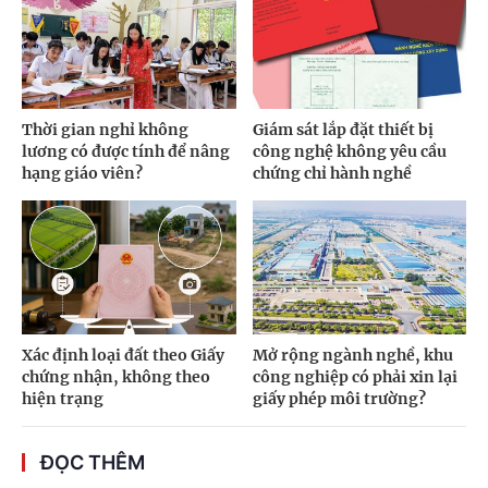
Thời gian nghỉ không
Giám sát lắp đặt thiết bị
lương có được tính để nâng
công nghệ không yêu cầu
hạng giáo viên?
chứng chỉ hành nghề
Xác định loại đất theo Giấy
Mở rộng ngành nghề, khu
chứng nhận, không theo
công nghiệp có phải xin lại
hiện trạng
giấy phép môi trường?
ĐỌC THÊM