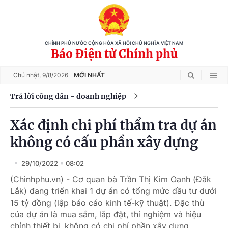
CHÍNH PHỦ NƯỚC CỘNG HÒA XÃ HỘI CHỦ NGHĨA VIỆT NAM
Báo Điện tử Chính phủ
Chủ nhật,
9/8/2026
MỚI NHẤT
Trả lời công dân - doanh nghiệp
Xác định chi phí thẩm tra dự án
không có cấu phần xây dựng
29/10/2022
08:02
(Chinhphu.vn) - Cơ quan bà Trần Thị Kim Oanh (Đắk
Lắk) đang triển khai 1 dự án có tổng mức đầu tư dưới
15 tỷ đồng (lập báo cáo kinh tế-kỹ thuật). Đặc thù
của dự án là mua sắm, lắp đặt, thí nghiệm và hiệu
chỉnh thiết bị, không có chi phí phần xây dựng.