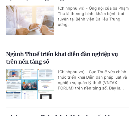
(Chinhphu.vn) - Ông nội của bà Phạm
Thu là thương binh, khám bệnh trái
tuyến tại Bệnh viện Da liễu Trung
ương.
Ngành Thuế triển khai diễn đàn nghiệp vụ
trên nền tảng số
(Chinhphu.vn) - Cục Thuế vừa chính
thức triển khai Diễn đàn pháp luật và
nghiệp vụ quản lý thuế (VNTAX
FORUM) trên nền tảng số. Đây là...
Có được truy lĩnh chênh lệch phụ cấp khu vực
từ đầu năm 2026?
Cổng TTĐT Chính phủ
English
中文