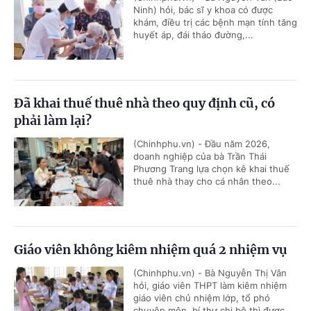
Ninh) hỏi, bác sĩ y khoa có được
khám, điều trị các bệnh mạn tính tăng
huyết áp, đái tháo đường,...
Đã khai thuế thuê nhà theo quy định cũ, có
phải làm lại?
(Chinhphu.vn) - Đầu năm 2026,
doanh nghiệp của bà Trần Thái
Phương Trang lựa chọn kê khai thuế
thuê nhà thay cho cá nhân theo...
Giáo viên không kiêm nhiệm quá 2 nhiệm vụ
(Chinhphu.vn) - Bà Nguyễn Thị Vân
hỏi, giáo viên THPT làm kiêm nhiệm
giáo viên chủ nhiệm lớp, tổ phó
chuyên môn, bí thư chi bộ thì được...